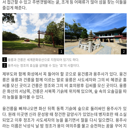
서 접근할 수 있고 주변갯벌에는 굴, 조개 등 어패류가 많아 섬을 찾는 이들을
즐겁게 해준다.
1
2
1
융릉과 건릉은 세계문화유산으로 지정되어 있기도 하다.
2
용주사는 정조의 효심을 살펴볼 수 있는 '효'의 사찰이다.
제부도와 함께 화성에서 꼭 들어야 할 곳으로 융건릉과 용주사가 있다. 융건
릉은 융릉과 건릉을 함께 이르는 말로 융릉은 사도세자와 그의 비 혜경궁 홍
씨를 모신 곳이고 건릉은 정조와 그의 비 효의왕후 김씨를 모신 곳이다. 융릉
은 화산의 서남쪽, 건릉은 서북쪽 기슭에 위치해 있으며, 숲 속의 오솔길을 따
라 능들을 돌아볼 수 있다.
융건릉을 빠져나오면 화산 뒤쪽 동쪽 기슭에 숲으로 둘러싸인 용주사가 있
다. 원래 이곳엔 신라 문성왕 때 창건한 갈양사가 있었는데 병자호란 때 소실
되었고 이후 정조가 사도세자의 능을 옮기면서 절을 다시 일으켰다. 용주사
라는 이름은 낙성식 날 밤 정조가 용이 여의주를 물고 승천하는 꿈을 꾸어 지