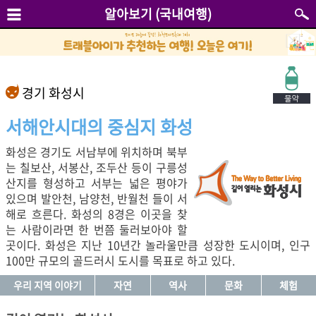
알아보기 (국내여행)
경기 화성시
서해안시대의 중심지 화성
화성은 경기도 서남부에 위치하며 북부
는 칠보산, 서봉산, 조두산 등이 구릉성
산지를 형성하고 서부는 넓은 평야가
있으며 발안천, 남양천, 반월천 들이 서
해로 흐른다. 화성의 8경은 이곳을 찾
는 사람이라면 한 번쯤 둘러보아야 할
곳이다. 화성은 지난 10년간 놀라울만큼 성장한 도시이며, 인구
100만 규모의 골드러시 도시를 목표로 하고 있다.
우리 지역 이야기
자연
역사
문화
체험