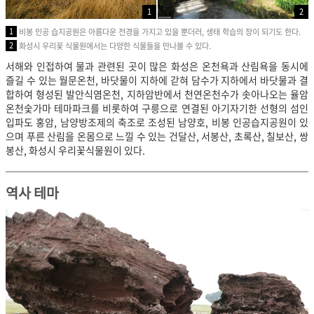
1
2
1
비봉 인공 습지공원은 아름다운 전경을 가지고 있을 뿐더러, 생태 학습의 장이 되기도 한다.
2
화성시 우리꽃 식물원에서는 다양한 식물들을 만나볼 수 있다.
서해와 인접하여 물과 관련된 곳이 많은 화성은 온천욕과 산림욕을 동시에
즐길 수 있는 월문온천, 바닷물이 지하에 갇혀 담수가 지하에서 바닷물과 결
합하여 형성된 발안식염온천, 지하암반에서 천연온천수가 솟아나오는 율암
온천숯가마 테마파크를 비롯하여 구릉으로 연결된 아기자기한 선형의 섬인
입파도 홍암, 남양방조제의 축조로 조성된 남양호, 비봉 인공습지공원이 있
으며 푸른 산림을 온몸으로 느낄 수 있는 건달산, 서봉산, 초록산, 칠보산, 쌍
봉산, 화성시 우리꽃식물원이 있다.
역사 테마