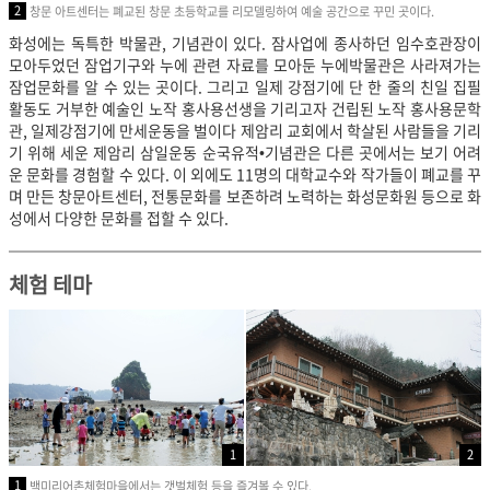
2
창문 아트센터는 폐교된 창문 초등학교를 리모델링하여 예술 공간으로 꾸민 곳이다.
화성에는 독특한 박물관, 기념관이 있다. 잠사업에 종사하던 임수호관장이
모아두었던 잠업기구와 누에 관련 자료를 모아둔 누에박물관은 사라져가는
잠업문화를 알 수 있는 곳이다. 그리고 일제 강점기에 단 한 줄의 친일 집필
활동도 거부한 예술인 노작 홍사용선생을 기리고자 건립된 노작 홍사용문학
관, 일제강점기에 만세운동을 벌이다 제암리 교회에서 학살된 사람들을 기리
기 위해 세운
제암리 삼일운동 순국유적•기념관은 다른 곳에서는 보기 어려
운 문화를 경험할 수 있다. 이 외에도 11명의 대학교수와 작가들이 폐교를 꾸
며 만든 창문아트센터, 전통문화를 보존하려 노력하는 화성문화원 등으로 화
성에서 다양한 문화를 접할 수 있다.
체험 테마
1
2
1
백미리어촌체험마을에서는 갯벌체험 등을 즐겨볼 수 있다.