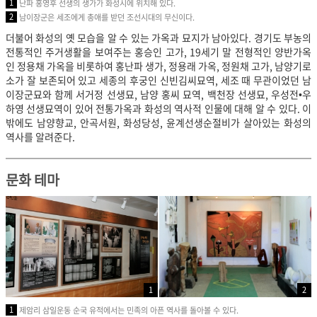
1
난파 홍영후 선생의 생가가 화성시에 위치해 있다.
2
남이장군은 세조에게 총애를 받던 조선시대의 무신이다.
더불어 화성의 옛 모습을 알 수 있는 가옥과 묘지가 남아있다. 경기도 부농의
전통적인 주거생활을 보여주는 홍승인 고가, 19세기 말 전형적인 양반가옥
인 정용채 가옥을 비롯하여 홍난파 생가, 정용래 가옥, 정원채 고가, 남양기로
소가 잘 보존되어 있고 세종의 후궁인 신빈김씨묘역, 세조 때 무관이었던 남
이장군묘와 함께 서거정 선생묘, 남양 홍씨 묘역, 백천장 선생묘, 우성전•우
하영 선생묘역이 있어 전통가옥과 화성의 역사적 인물에 대해 알 수 있다. 이
밖에도 남양향교, 안곡서원, 화성당성, 윤계선생순절비가 살아있는 화성의
역사를 알려준다.
문화 테마
1
2
1
제암리 삼일운동 순국 유적에서는 민족의 아픈 역사를 돌아볼 수 있다.