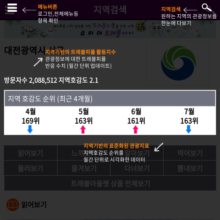
메뉴버튼
지역검색
지역검색
로그인,전체메뉴등
원하는 지역의 관광정보를
항목 확인
한눈에 다보기
대전광역시 서구
지역기반의 트래블피플 활동지수
관광정보에 대한 트래블피플
반응 수치 (월간 단위 업데이트)
방문자수
2,088,512
지역호감도
2.1
방문자수
2,088,512
지역호감도
2.1
지역 호감도 순위 (최근 4개월)
지역호감도 순위 (최근 4개월)
4월
5월
6월
7월
4월
5월
6월
7월
169위
163위
161위
163위
169위
163위
161위
163위
지역기반의 표준화된 관광지표
읽어보기
느껴보기
알아보기
먹어보기
지역호감도 순위를
월간 단위로 시각화한 데이터
둘러보기
즐겨보기
다녀보기
뽐내보기
트래블아울렛 상품 전체보기
읽어보기