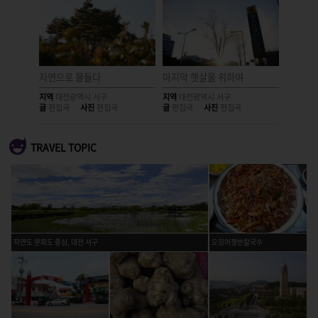
자연으로 물들다
마지막 햇살을 위하여
빗금들
지역
대전광역시 서구
지역
대전광역시 서구
지역
대전
글
편집국
사진
편집국
글
편집국
사진
편집국
글
편집국
TRAVEL TOPIC
자연도 문화도 중심, 대전 서구
오징어쟁반칼국수