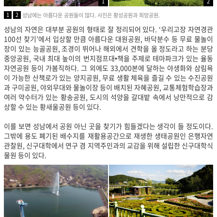
1
2
1
2
성남에는 아름다운 공원들이 많다. 사진은 황성공원과 희망공원.
성남의 자연은 대부분 공원의 형태로 잘 정리되어 있다. ‘우리고장 자연경관
100선 찾기’에서 입상할 만큼 아름다운 대원공원, 바닥분수 등 무료 물놀이
장이 있는
능골공원
, 조경이 뛰어나 해외에서 견학을 올 정도라고 하는 분당
중앙공원, 국내 최대 높이의 번지점프대•책을 주제로 테마파크가 있는 율동
자연공원 등이 가봄직하다. 그 외에도 33,000본에 달하는 야생화와 삼림욕
이 가능한 산책로가 있는 양지공원, 무료 생활 체육을 즐길 수 있는 수진공원
과 구미공원, 야외무대와 물놀이장 등이 배치된 자혜공원, 교통체험학습장과
여러
약수터가 있는 황송공원, 도시의 석양을 갈대밭 속에서 낭만적으로 감
상할 수 있는 황새울공원 등이 있다.
이를 보면 성남에서 공원 아닌 곳을 찾기가 힘들겠다는 생각이 들 정도이다.
그밖에 용도 폐기된 배수지를 재활용공간으로 재생한 생태공원인 은행자연
관찰원, 신구대학에서 연구 겸 지역주민과의 교감을 위해 설립한 신구대학식
물원 등이 있다.