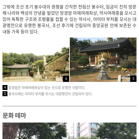
그밖에 조선 초기 봉수대의 원형을 간직한 천림산 봉수터, 임금이 친히 방문
해 나라와 백성의 안녕을 빌었던 망경암 마애여래좌상, 약사여래종을 모시고
있어 독특한 구조와 조형물을 접할 수 있는 약사사, 아미타 부처를 모시는 대
광명전으로 유명한 봉국사, 조선 후기에 건립되어 중앙공원 안에 보존된 수
내동 가옥 등이 있다.
4
5
4
망경암은 마애여래좌상이 있는 곳으로 유명한 사찰이다.
5
봉국사에는 아미타 부처를 모시는 대광명전이 건립되어 있다.
문화 테마