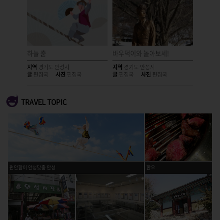
하늘 춤
바우덕이와 놀아보세!
붉은 뺨
지역
경기도 안성시
지역
경기도 안성시
지역
경기
글
편집국
사진
편집국
글
편집국
사진
편집국
글
편집국
TRAVEL TOPIC
편안함이 안성맞춤 안성
한우