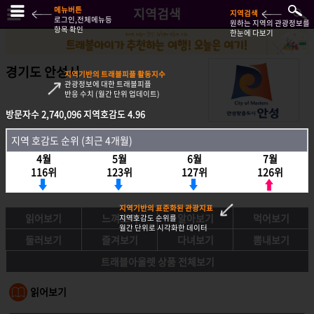
메뉴버튼
지역검색
지역검색
로그인,전체메뉴등
원하는 지역의 관광정보를
항목 확인
한눈에 다보기
경기도 안성시
지역기반의 트래블피플 활동지수
관광정보에 대한 트래블피플
반응 수치 (월간 단위 업데이트)
방문자수
2,740,096
지역호감도
4.96
방문자수
2,740,096
지역호감도
4.96
지역 호감도 순위 (최근 4개월)
지역호감도 순위 (최근 4개월)
4월
5월
6월
7월
4월
5월
6월
7월
116위
123위
127위
126위
116위
123위
127위
126위
지역기반의 표준화된 관광지표
읽어보기
느껴보기
알아보기
먹어보기
지역호감도 순위를
월간 단위로 시각화한 데이터
둘러보기
즐겨보기
다녀보기
뽐내보기
트래블아울렛 상품 전체보기
읽어보기