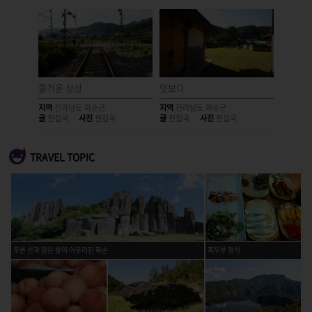
즐거운 상상
엿보다
거대한 
지역
전라남도 화순군
지역
전라남도 화순군
지역
전라
글
편집국
사진
편집국
글
편집국
사진
편집국
글
편집국
TRAVEL TOPIC
푸른 산과 맑은 물이 어우러진 화순
흑두부 정식