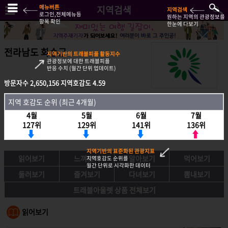
메뉴버튼
지역검색
지역검색
로그인,전체메뉴등
원하는 지역의 관광정보를
항목 확인
한눈에 다보기
전라남도 화순군
지역기반의 트래블피플 활동지수
관광정보에 대한 트래블피플
반응 수치 (월간 단위 업데이트)
방문자수
2,650,156
지역호감도
4.59
방문자수
2,650,156
지역호감도
4.59
지역 호감도 순위 (최근 4개월)
지역호감도 순위 (최근 4개월)
4월
5월
6월
7월
4월
5월
6월
7월
127위
129위
141위
136위
127위
129위
141위
136위
지역기반의 표준화된 관광지표
읽어보기
느껴보기
알아보기
먹어보기
지역호감도 순위를
월간 단위로 시각화한 데이터
둘러보기
즐겨보기
다녀보기
뽐내보기
트래블아울렛 상품 전체보기
읽어보기