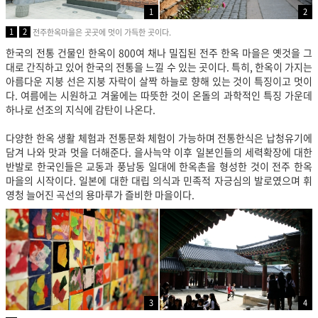
1
2
1
2
전주한옥마을은 곳곳에 멋이 가득한 곳이다.
한국의 전통 건물인 한옥이 800여 채나 밀집된 전주 한옥 마을은 옛것을 그
대로 간직하고 있어 한국의 전통을 느낄 수 있는 곳이다. 특히, 한옥이 가지는
아름다운 지붕 선은 지붕 자락이 살짝 하늘로 향해 있는 것이 특징이고 멋이
다. 여름에는 시원하고 겨울에는 따뜻한 것이 온돌의 과학적인 특징 가운데
하나로 선조의 지식에 감탄이 나온다.
다양한 한옥 생활 체험과 전통문화 체험이 가능하며 전통한식은 납청유기에
담겨 나와 맛과 멋을 더해준다. 을사늑약 이후 일본인들의 세력확장에 대한
반발로 한국인들은 교동과 풍남동 일대에 한옥촌을 형성한 것이 전주 한옥
마을의 시작이다. 일본에 대한 대립 의식과 민족적 자긍심의 발로였으며 휘
영청 늘어진 곡선의 용마루가 즐비한 마을이다.
3
4