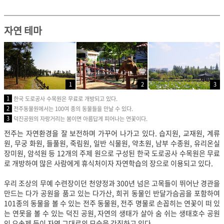
자연 테마
1
2
3
1
한국 도로공사 수목원은 무료로 개방되고 있다.
2
전주동물원에서는 100여 종의 동물들을 만날 수 있다.
3
덕진공원의 자랑거리는 봄이면 아름답게 피어나는 연꽃이다.
전주는 자연환경을 잘 보전하며 가꾸어 나가고 있다. 습지원, 교재원, 계류
원, 무궁 화원, 들풀원, 죽림원, 일반 식물원, 약초원, 남부 수종원, 유리온실
장미원, 암석원 등 12개의 주제 원으로 구성된 한국 도로공사 수목원은 무료
로 개방하여 많은 사람에게 휴식처이자 자연학습의 장으로 이용되고 있다.
우리 조상의 무예 수련장이던 천양정과 300년 넘은 고목들이 뛰어난 경관을
만드는 다가 공원을 품고 있는 다가산, 희귀 동물인 반달가슴곰을 포함하여
101종의 동물을 볼 수 있는 전주 동물원, 전주 명물로 손꼽히는 연꽃이 떠 있
는 연못을 볼 수 있는 덕진 공원, 자연의 생태가 살아 숨 쉬는 생태호수 공원
인 오송제 등이 자연 그대로의 모습을 간직하고 있다.