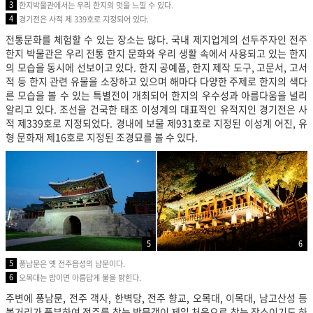
3
한지박물관에서는 우리 한지의 멋을 느낄 수 있다.
4
경기전은 사적 제 339호로 지정되어 있다.
전통문화를 체험할 수 있는 장소는 많다. 국내 제지업계의 선두주자인 전주
한지 박물관은 우리 전통 한지 문화와 우리 생활 속에서 사용되고 있는 한지
의 모습을 동시에 선보이고 있다. 한지 공예품, 한지 제작 도구, 고문서, 고서
적 등 한지 관련 유물을 소장하고 있으며 해마다 다양한 주제로 한지의 색다
른 모습을 볼 수 있는 특별전이 개최되어 한지의 우수성과 아름다움을 널리
알리고 있다. 조선을 건국한 태조 이성계의 대표적인 유적지인
경기전은 사
적 제339호로 지정되었다. 경내에 보물 제931호로 지정된 이성계 어진, 유
형 문화재 제16호로 지정된 조경묘를 볼 수 있다.
5
6
5
풍남문은 옛 전주읍성의 남문이다.
6
오목대는 밤이면 아름답게 불을 밝힌다.
주변에 풍남문, 전주 객사, 한벽당, 전주 향교, 오목대, 이목대, 남고산성 등
볼거리가 풍부하여 전주를 찾는 방문객이 제일 처음으로 찾는 장소이기도 하