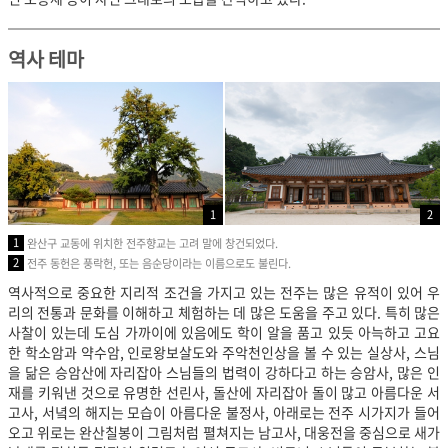
역사 테마
1
2
1
완산구 교동에 위치한 전주향교는 고려 말에 창건되었다.
2
전주 동헌은 풍락헌, 또는 음순당이라는 이름으로도 불린다.
역사적으로 중요한 지리적 조건을 가지고 있는 전주는 많은 유적이 있어 우
리의 전통과 문화를 이해하고 체험하는 데 많은 도움을 주고 있다. 특히 많은
사찰이 있는데 도심 가까이에 있음에도 학이 알을 품고 있듯 아늑하고 고요
한 학소암과 약수암, 인로왕보살도와 주악천인상을 볼 수 있는 실상사, 스님
을 닮은 승암산에 자리잡아 스님들의 법력이 강하다고 하는 승암사, 많은 인
재를 키워낸 것으로 유명한 선린사, 돌산에 자리잡아 돌이 많고 아름다운 서
고사, 서녘의 해지는 모습이 아름다운 불정사, 아래로는 전주 시가지가 들어
오고 위로는 완산칠봉이 그림처럼 펼쳐지는 남고사, 대웅전을 중심으로 새가