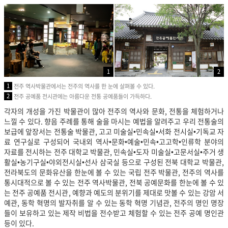
1
2
1
전주 역사박물관에서는 전주의 역사를 한 눈에 살펴볼 수 있다.
2
전주 공예품 전시관에는 아름다운 전통 공예품들이 가득하다.
각자의 개성을 가진 박물관이 많아 전주의 역사와 문화, 전통을 체험하거나
느낄 수 있다. 향음 주례를 통해 술을 마시는 예법을 알려주고 우리 전통술의
보급에 앞장서는 전통술 박물관, 고고 미술실•민속실•서화 전시실•기독교 자
료 연구실로 구성되어 국내외 역사•문화•예술•민속•고고학•인류학 분야의
자료를 전시하는 전주 대학교 박물관, 민속실•도자 미술실•고문서실•주거 생
활실•농기구실•야외전시실•선사 삼국실 등으로 구성된 전북 대학교 박물관,
전라북도의 문화유산을 한눈에 볼 수 있는 국립 전주 박물관, 전주의 역사를
통시대적으로 볼 수 있는 전주 역사박물관, 전북 공예문화를 한눈에 볼 수 있
는 전주 공예품 전시관, 예향과 예도의 분위기를 제대로 맛볼 수 있는 강암 서
예관, 동학 혁명의 발자취를 알 수 있는 동학 혁명 기념관, 전주의 명인 명장
들이 보유하고 있는 제작 비법을 전수받고 체험할 수 있는 전주 공예 명인관
등이 있다.