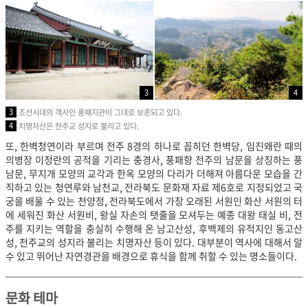
3
4
3
조선시대의 객사인 풍패지관이 그대로 보존되고 있다.
4
치명자산은 천주교 성지로 불리고 있다.
또, 한벽청연이라 부르며 전주 8경의 하나로 꼽히던 한벽당, 임진왜란 때의
의병장 이정란의 공적을 기리는 충경사, 풍패향 전주의 남문을 상징하는 풍
남문, 무지개 모양의 교각과 한옥 모양의 다리가 더해져 아름다운 모습을 간
직하고 있는 청연루와 남천교, 전라북도 문화재 자료 제6호로 지정되었고 국
궁을 배울 수 있는 천양정, 전라북도에서 가장 오래된 서원인 화산 서원의 터
에 세워진 화산 서원비, 왕실 자손의 탯줄을 모셔두는 예종 대왕 태실 비, 전
주를 지키는 역할을 충실히 수행해 온 남고산성, 후백제의 유적지인 동고산
성, 천주교의 성지라 불리는 치명자산 등이 있다. 대부분이 역사에 대해서 알
수 있고 뛰어난 자연경관을 배경으로 휴식을 함께 취할 수 있는 명소들이다.
문화 테마