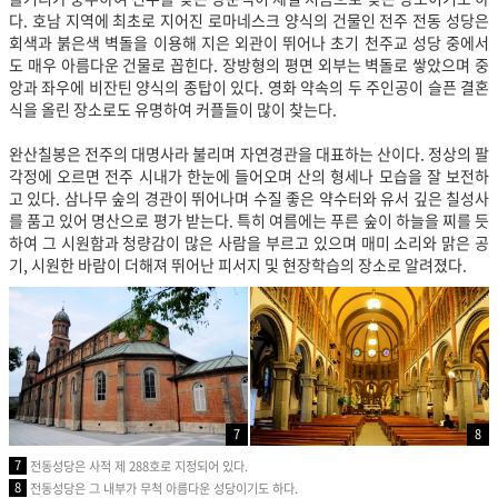
다. 호남 지역에 최초로 지어진 로마네스크 양식의 건물인 전주 전동 성당은
회색과 붉은색 벽돌을 이용해 지은 외관이 뛰어나 초기 천주교 성당 중에서
도 매우 아름다운 건물로 꼽힌다. 장방형의 평면 외부는 벽돌로 쌓았으며 중
앙과 좌우에 비잔틴 양식의 종탑이 있다. 영화 약속의 두 주인공이 슬픈 결혼
식을 올린 장소로도 유명하여 커플들이 많이 찾는다.
완산칠봉은 전주의 대명사라 불리며 자연경관을 대표하는 산이다. 정상의 팔
각정에 오르면 전주 시내가 한눈에 들어오며 산의 형세나 모습을 잘 보전하
고 있다. 삼나무 숲의 경관이 뛰어나며 수질 좋은 약수터와 유서 깊은 칠성사
를 품고 있어 명산으로 평가 받는다. 특히 여름에는 푸른 숲이 하늘을 찌를 듯
하여 그 시원함과 청량감이 많은 사람을 부르고 있으며 매미 소리와 맑은 공
기, 시원한 바람이 더해져 뛰어난 피서지 및 현장학습의 장소로 알려졌다.
7
8
7
전동성당은 사적 제 288호로 지정되어 있다.
8
전동성당은 그 내부가 무척 아름다운 성당이기도 하다.