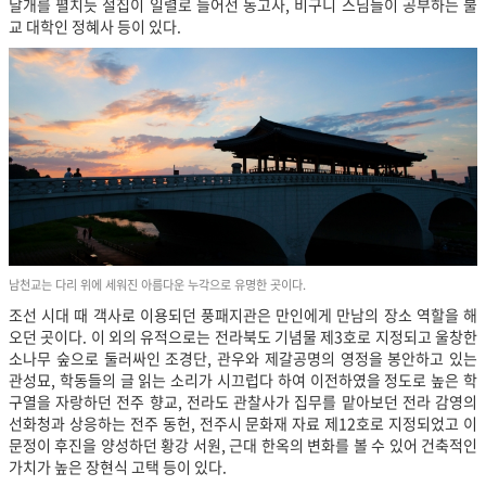
날개를 펼치듯 절집이 일렬로 늘어선 동고사, 비구니 스님들이 공부하는 불
교 대학인 정혜사 등이 있다.
남천교는 다리 위에 세워진 아름다운 누각으로 유명한 곳이다.
조선 시대 때 객사로 이용되던 풍패지관은 만인에게 만남의 장소 역할을 해
오던 곳이다. 이 외의 유적으로는 전라북도 기념물 제3호로 지정되고 울창한
소나무 숲으로 둘러싸인 조경단, 관우와 제갈공명의 영정을 봉안하고 있는
관성묘, 학동들의 글 읽는 소리가 시끄럽다 하여 이전하였을 정도로 높은 학
구열을 자랑하던 전주 향교, 전라도 관찰사가 집무를 맡아보던 전라 감영의
선화청과 상응하는 전주 동헌, 전주시 문화재 자료 제12호로 지정되었고 이
문정이 후진을 양성하던 황강 서원, 근대 한옥의 변화를 볼 수 있어 건축적인
가치가 높은 장현식 고택 등이 있다.