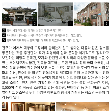
3
4
5
3
강암 서예관에서는 예향의 분위기가 물씬 풍겨진다.
4
서예관의 내부에는 서예와 관련된 여러가지 물품들을 전시하고 있다.
5
동학혁명기념관에는 동학 혁명과 관련된 자료들이 전시되어 있다.
전주가 어째서 예향의 고장이라 불리는지 알고 싶다면 다음과 같은 장소를
방문하는 것을 추천한다. 작가 최명희의 삶과 문학을 체계적으로 정리하고
보전하는 최명희 문학관, 모자와 관련된 세계 각국의 다양한 문화를 느낄 수
있는 루이엘모자박물관, 전북을 대표하는 오랜 전통의 창작 극회 소극장, 시
민이 직접 공연에 참여하여 보고 느낄 수 있는 분위기를 조성한 한국 소리 문
화의 전당,
판소리를 비롯한 전통음악의 세계화를 위해 노력하고 있는 전라
북도립 국악원, 전통 음악이 끊이지 않고 담 너머로 흘러나와 살아 숨 쉬는 온
고을 소리청, 한지 관련 기획전과 무대 공연을 하는 복합 문화공간 지담,
3,000여 점의 작품을 소장하고 있는 솔화랑, 팬터마임 등 거리 퍼포먼스가
벌어지고 청소년을 위한 다양한 이벤트와 행사가 개최되는 청소년 문화의 거
리 등이 있다.