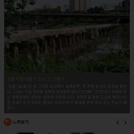
보물 위를 걷을 수 있는 곳, 성동구
‘성동’(城東)은 말 그대로 도성에서 동쪽방면, 즉 한양 도성의 동쪽을 말한
다. 그러나 지금 위치를 정확히 짚어보면 흥인지문(興仁之門)에서 동쪽이 아
닌 광희문에서 향하는 동쪽에 자리해 있다. 광희문을 통해 도성을 빠져나오
면 동녘으로 전개되는 들녘이 있었는데 이 들녘을 흔히 동교 또는 전교라 불
렀다.
느껴보기