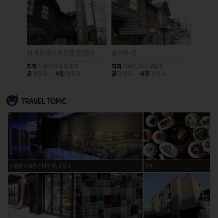
청계천에서 추억을 곱씹다
숨겨둔 것
열리지 
지역
서울특별시 성동구
지역
서울특별시 성동구
지역
서울
글
편집국
사진
편집국
글
편집국
사진
편집국
글
편집국
TRAVEL TOPIC
서울을 에워싼 신비의 성, 성동구
갈비