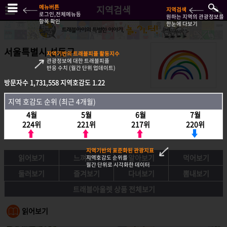
메뉴버튼
지역검색
지역검색
로그인,전체메뉴등
원하는 지역의 관광정보를
항목 확인
한눈에 다보기
서울특별시 성동구
지역기반의 트래블피플 활동지수
관광정보에 대한 트래블피플
반응 수치 (월간 단위 업데이트)
방문자수
1,731,558
지역호감도
1.22
방문자수
1,731,558
지역호감도
1.22
지역 호감도 순위 (최근 4개월)
지역호감도 순위 (최근 4개월)
4월
5월
6월
7월
4월
5월
6월
7월
224위
221위
217위
220위
224위
221위
217위
220위
지역기반의 표준화된 관광지표
읽어보기
느껴보기
알아보기
먹어보기
지역호감도 순위를
월간 단위로 시각화한 데이터
둘러보기
즐겨보기
다녀보기
뽐내보기
트래블아울렛 상품 전체보기
읽어보기