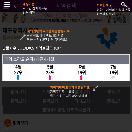
메뉴버튼
지역검색
지역검색
로그인,전체메뉴등
원하는 지역의 관광정보를
항목 확인
한눈에 다보기
대구광역시 중구
지역기반의 트래블피플 활동지수
관광정보에 대한 트래블피플
반응 수치 (월간 단위 업데이트)
방문자수
3,714,069
지역호감도
8.07
방문자수
3,714,069
지역호감도
8.07
지역 호감도 순위 (최근 4개월)
지역호감도 순위 (최근 4개월)
4월
5월
6월
7월
4월
5월
6월
7월
27위
23위
19위
19위
27위
23위
19위
19위
지역기반의 표준화된 관광지표
읽어보기
느껴보기
알아보기
먹어보기
지역호감도 순위를
월간 단위로 시각화한 데이터
둘러보기
즐겨보기
다녀보기
뽐내보기
트래블아울렛 상품 전체보기
읽어보기