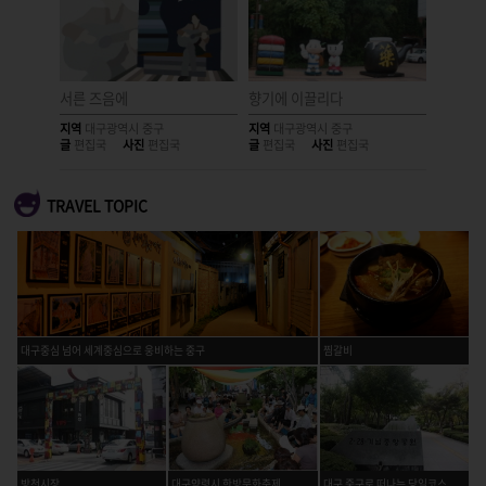
다
서른 즈음에
향기에 이끌리다
3월 1일
지역
대구광역시 중구
지역
대구광역시 중구
지역
대구
글
편집국
사진
편집국
글
편집국
사진
편집국
글
편집국
TRAVEL TOPIC
대구중심 넘어 세계중심으로 웅비하는 중구
찜갈비
방천시장
대구약령시 한방문화축제
대구 중구로 떠나는 당일코스