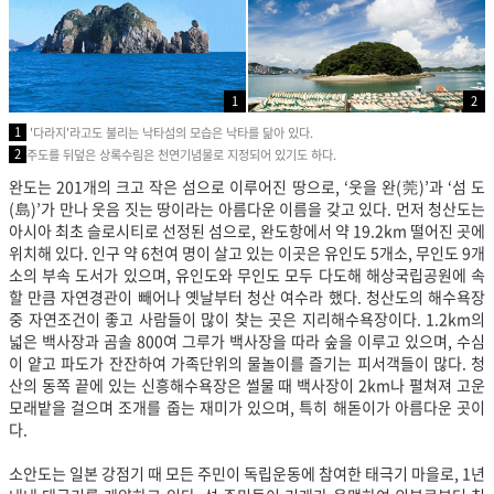
1
2
1
'다라지'라고도 불리는 낙타섬의 모습은 낙타를 닮아 있다.
2
주도를 뒤덮은 상록수림은 천연기념물로 지정되어 있기도 하다.
완도는 201개의 크고 작은 섬으로 이루어진 땅으로, ‘웃을 완(莞)’과 ‘섬 도
(島)’가 만나 웃음 짓는 땅이라는 아름다운 이름을 갖고 있다. 먼저 청산도는
아시아 최초 슬로시티로 선정된 섬으로, 완도항에서 약 19.2km 떨어진 곳에
위치해 있다. 인구 약 6천여 명이 살고 있는 이곳은 유인도 5개소, 무인도 9개
소의 부속 도서가 있으며, 유인도와 무인도 모두 다도해 해상국립공원에 속
할 만큼 자연경관이 빼어나 옛날부터 청산 여수라 했다. 청산도의 해수욕장
중 자연조건이 좋고 사람들이 많이 찾는 곳은 지리해수욕장이다. 1.2km의
넓은 백사장과 곰솔 800여 그루가 백사장을 따라 숲을 이루고 있으며, 수심
이 얕고 파도가 잔잔하여 가족단위의 물놀이를 즐기는 피서객들이 많다. 청
산의 동쪽 끝에 있는 신흥해수욕장은 썰물 때 백사장이 2km나 펼쳐져 고운
모래밭을 걸으며 조개를 줍는 재미가 있으며, 특히 해돋이가 아름다운 곳이
다.
소안도는 일본 강점기 때 모든 주민이 독립운동에 참여한 태극기 마을로, 1년