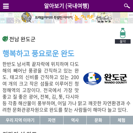
알아보기 (국내여행)
전남 완도군
행복하고 풍요로운 완도
한반도 남서쪽 끝자락에 위치하며 다도
해의 빼어난 풍광을 간직하고 있는 완
도. 태고의 신비를 간직하고 있는 200
여 개의 크고 작은 섬들로 이루어진 청
정해역의 고장이다. 전국에서 가장 맛
좋고 질 좋은 광어, 전복, 김, 톳, 다시마
등 각종 해산물이 풍부하며, 어딜 가나 맑고 깨끗한 자연환경과 수
려한 문화관광자원으로 완도를 찾는 사람들이 해마다 늘고 있다.
우리 지역 이야기
자연
역사
문화
체험