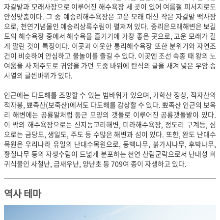
자갈밭과 모래사장으로 이루어진 해수욕장 세 곳이 있어 여름철 피서지로도
안성맞춤이다. 그 중 예송리해수욕장은 고운 모래 대신 작은 자갈밭 백사장
으로, 천연기념물인 예송리상록수림이 펼쳐져 있다. 중리은모래해변은 보길
도의 해수욕장 중에서 해수욕을 즐기기에 가장 좋은 곳으로, 고운 모래가 길
게 깔린 것이 특징이다. 이곳과 이웃한 통리해수욕장 또한 분위기와 자연조
건이 비슷하여 안심하고 물놀이를 즐길 수 있다. 이곳엔 조선 숙종 때 왕의 노
여움을 사 제주도로 귀양을 가던 도중 바위에 탄식의 글을 새겨 넣은 우암 송
시열의 글씐바위가 있다.
인근에는 다도해를 조망할 수 있는 범바위가 있으며, 가학산 정상, 적자산의
적자봉, 뾰족산(보죽산)에서도 다도해를 감상할 수 있다. 뾰족산 인근의 보옥
리 해변에는 공룡알처럼 둥근 모양의 갯돌로 이루어진 공룡갯돌밭이 있다.
이 밖의 해수욕장으로는 신지동고리해변, 미라해수욕장, 정도리 구계등, 섬
으로는 금당도, 생일도, 주도 등 수많은 해변과 섬이 있다. 또한, 완도 난대수
목원은 우리나라 유일의 난대수목원으로, 동백나무, 붉가시나무, 후박나무,
황칠나무 등의 자생수림이 드넓게 분포하는 천연 산림군락으로서 난대성 희
귀식물인 사철난, 금새우난, 양난초 등 709여 종이 자생하고 있다.
역사 테마