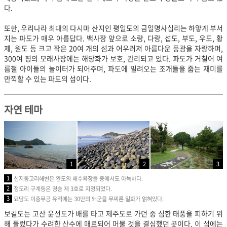
다.
또한, 우리나라 최대의 다시마 산지인 평일도의 금일명사십리는 하얗게 부서
지는 파도가 매우 아름답다. 백사장 앞으로 소랑, 다랑, 섭도, 부도, 우도, 황
제, 원도 등 크고 작은 20여 개의 섬과 어우러져 아름다운 풍광을 자랑하며,
300여 평의 모래사장에는 해당화가 보호, 관리되고 있다. 파도가 거칠어 여
름철 아이들의 놀이터가 되어주며, 파도에 밀려오는 조개들을 줍는 재미를
만끽할 수 있는 파도의 섬이다.
자연 테마
1
2
3
1
신지동고리해변은 완도의 해수욕장들 중에서도 아늑하다.
2
정도리 구계등은 명승 제 3호로 지정되었다.
3
묘당도 이충무공 유적에는 30만의 왜군을 무찌른 일화가 얽혀있다.
보길도는 고산 윤선도가 배를 타고 제주도로 가던 중 심한 태풍을 피하기 위
해 들렀다가 수려한 산수에 매료되어 머물 것을 결심했던 곳이다. 이 섬에는