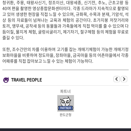
청귀환, 주몽, 태왕사신기, 정조이산, 대왕세종, 신기전, 추노, 근초고왕 등
40여 편을 촬영한 영상종합문화센터이다. 각종 드라마가 지속적으로 촬영되
고 있어 생생한 현장을 직접 느낄 수 있으며, 규화목, 수목과 분재, 기암석, 석
상 등의 자료들이 넘쳐나는 교육과 체험의 공간이다. 초가지붕 저잣거리와
토끼, 앵무새, 공작새 등의 동물들과 가축들에게 직접 먹이를 줄 수 있으며 다
듬이질, 물지게 체험, 굴렁쇠굴리기, 제기차기, 절구체험 등의 체험을 무료로
즐길 수 있다.
또한, 조수간만의 차를 이용하여 고기를 잡는 개매기체험이 가능한 개매기정
보화마을을 비롯하여 정도마을, 장좌마을, 금곡마을 등의 어촌마을에서 각종
어패류를 직접 잡아보고 느낄 수 있는 체험이 가능하다.
TRAVEL PEOPLE
파트너
완도군청