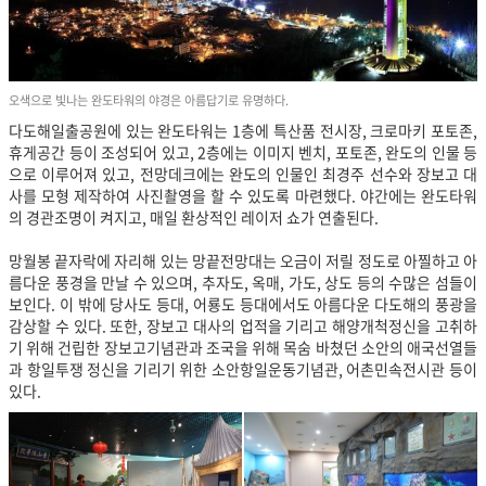
오색으로 빛나는 완도타워의 야경은 아름답기로 유명하다.
다도해일출공원에 있는 완도타워는 1층에 특산품 전시장, 크로마키 포토존,
휴게공간 등이 조성되어 있고, 2층에는 이미지 벤치, 포토존, 완도의 인물 등
으로 이루어져 있고, 전망데크에는 완도의 인물인 최경주 선수와 장보고 대
사를 모형 제작하여 사진촬영을 할 수 있도록 마련했다. 야간에는 완도타워
의 경관조명이 켜지고, 매일 환상적인 레이저 쇼가 연출된다.
망월봉 끝자락에 자리해 있는 망끝전망대는 오금이 저릴 정도로 아찔하고 아
름다운 풍경을 만날 수 있으며, 추자도, 옥매, 가도, 상도 등의 수많은 섬들이
보인다. 이 밖에 당사도 등대, 어룡도 등대에서도 아름다운 다도해의 풍광을
감상할 수 있다. 또한, 장보고 대사의 업적을 기리고 해양개척정신을 고취하
기 위해 건립한 장보고기념관과 조국을 위해 목숨 바쳤던 소안의 애국선열들
과 항일투쟁 정신을 기리기 위한 소안항일운동기념관, 어촌민속전시관 등이
있다.