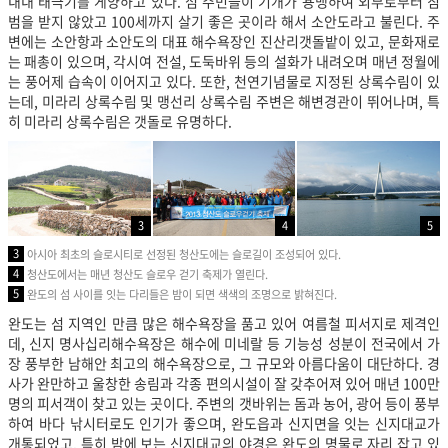
내내 태극기를 게양하고 있다. 섬 주민들이 기개가 용맹하여 외부로부터 침
범을 받지 않았고 100세까지 살기 좋은 곳이라 해서 소안도라고 불린다. 주
변에는 소안항과 소안도의 대표 해수욕장인 진산리갯돌밭이 있고, 문화재로
는 패총이 있으며, 각시여 전설, 도둑바위 등의 설화가 내려오며 매년 정월에
는 풍어제 습속이 이어지고 있다. 또한, 천연기념물로 지정된 상록수림이 있
는데, 미라리 상록수림 및 맹선리 상록수림 주변은 해변경관이 뛰어나며, 특
히 미라리 상록수림은 갯돌로 유명하다.
3
4
5
3
아시아 최초의 슬로시티로 선정된 청산도에는 슬로길이 조성되어 있다.
4
청산도에서는 매년 청산도 슬로우 걷기 축제가 열린다.
5
완도의 섬 사이를 잇는 다리들은 밤이 되면 색색의 조명으로 밝혀진다.
완도는 섬 지역인 만큼 많은 해수욕장을 품고 있어 여름철 피서지로 제격인
데, 신지 명사십리해수욕장은 해수에 미네랄 등 기능성 성분이 전국에서 가
장 풍부한 남해안 최고의 해수욕장으로, 그 규모와 아름다움이 대단하다. 경
사가 완만하고 울창한 송림과 각종 편의시설이 잘 갖추어져 있어 매년 100만
명의 피서객이 찾고 있는 곳이다. 주변의 갯바위는 돔과 농어, 광어 등이 풍부
하여 바다 낚시터로도 인기가 좋으며, 완도읍과 신지면을 잇는 신지대교가
개통되었고, 특히 밤에 보는 신지대교의 야경은 완도의 명물로 자리 잡고 있