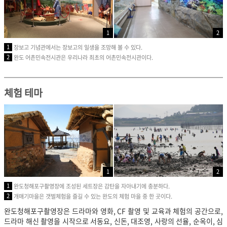
1
2
1
장보고 기념관에서는 장보고의 일생을 조망해 볼 수 있다.
2
완도 어촌민속전시관은 우리나라 최초의 어촌민속전시관이다.
체험 테마
1
2
1
완도청해포구촬영장에 조성된 세트장은 감탄을 자아내기에 충분하다.
2
개매기마을은 갯벌체험을 즐길 수 있는 완도의 체험 마을 중 한 곳이다.
완도청해포구촬영장은 드라마와 영화, CF 촬영 및 교육과 체험의 공간으로,
드라마 해신 촬영을 시작으로 서동요, 신돈, 대조영, 사랑의 선율, 순옥이, 심