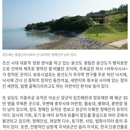
장도에는 통일신라시대의 군사유적인 청해진이 남아 있다.
조선 시대 대표적 정원 양식을 하고 있는 윤선도 원림은 윤선도가 병자호란
으로 인하여 제주로 향하던 중 머물던 곳이며, 주옥같은 하시 <어부사시사>
가 창작된 곳이다. 보유시설로는 윤선도가 주자학 연구를 주로 하던 낙서재,
낙서재 건너 산 중턱의 정자인 동천석실, 세연지와 회수담 사이에 있는 정자
인 세연정, 일명 굴뚝다리라고도 하는 자연석인 판석보 등이 있다.
또 묘당도 이충무공 유적은 이순신 장군이 임진왜란과 정유재란 때 왜군 30
만 명을 무찌른 곳으로, 주변에 충무사와 어란정, 월송대, 봉화대, 훈련장 등
이 남아 있으며, 장도 청해진 유적은 장보고 장군이 이룩한 청해진의 유적지
이다. 당시의 기와, 토기 등 여러 유적과 유물이 장도를 중심으로 여러 곳에서
발견되고 있으며, 청해진성, 와당편 다수, 토기편, 사당, 법화사지터 등의 유
적이 있다. 또한, 전형적인 남방계 지석묘군인 읍리 지석묘, 한국 단층건물로