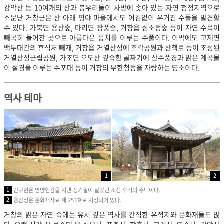
감악산 등 10여개의 산과 봉우리들이 사방에 솟아 있는 자연 청정지역으로
소문난 거창군은 산 아래 평야 마을에서도 어김없이 우거진 수풀을 발견할
수 있다. 가북면 용산숲, 마리면 장풍숲, 거창읍 심소정숲 등이 자연 수목이
빼곡히 들어찬 곳으로 아름다운 풍치를 이루는 수풀이다. 이밖에도 고제면
백두대간의 휴식처 빼재, 거창읍 거열산성에 조각공원과 산책로 등이 조성된
거열산성군립공원, 가조면 오도산 깊숙한 골짜기에 산수풍경과 맑은 계곡물
이 절경을 이루는 수포대 등이 거창의 무한청정을 자랑하는 명소이다.
역사 테마
1
2
1
반구헌은 영양현감을 지낸 정기필이 살았던 조선 후기의 주택이다.
2
용암정은 문화재자료 제 253호로 지정되어 있다.
거창의 맑은 자연 속에는 유서 깊은 역사를 간직한 유적지와 문화재들도 많