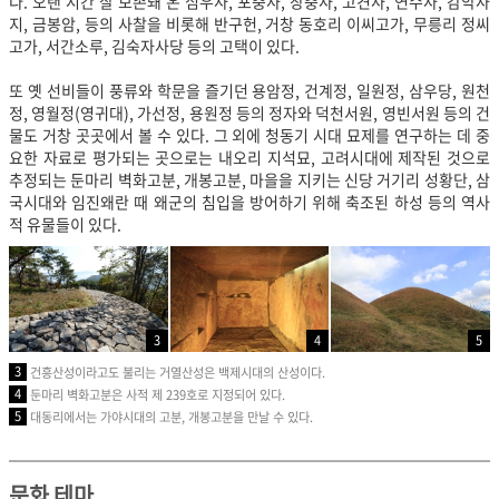
다. 오랜 시간 잘 보존돼 온 심우사, 포충사, 창충사, 고견사, 연수사, 감악사
지, 금봉암, 등의 사찰을 비롯해 반구헌, 거창 동호리 이씨고가, 무릉리 정씨
고가, 서간소루, 김숙자사당 등의 고택이 있다.
또 옛 선비들이 풍류와 학문을 즐기던 용암정, 건계정, 일원정, 삼우당, 원천
정, 영월정(영귀대), 가선정, 용원정 등의 정자와 덕천서원, 영빈서원 등의 건
물도 거창 곳곳에서 볼 수 있다.
그 외에 청동기 시대 묘제를 연구하는 데 중
요한 자료로 평가되는 곳으로는 내오리 지석묘, 고려시대에 제작된 것으로
추정되는 둔마리 벽화고분, 개봉고분, 마을을 지키는 신당 거기리 성황단, 삼
국시대와 임진왜란 때 왜군의 침입을 방어하기 위해 축조된 하성 등의 역사
적 유물들이 있다.
3
4
5
3
건흥산성이라고도 불리는 거열산성은 백제시대의 산성이다.
4
둔마리 벽화고분은 사적 제 239호로 지정되어 있다.
5
대동리에서는 가야시대의 고분, 개봉고분을 만날 수 있다.
문화 테마