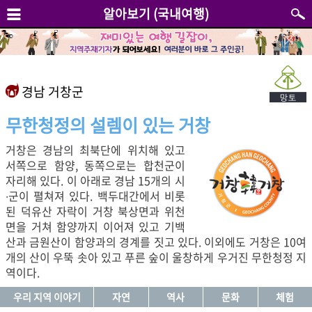
알아보기 (국내여행)
경남 거창군
무한청정의 설렘이 있는 거창
거창은 경남의 최북단에 위치해 있고
서쪽으로 함양, 동쪽으로는 합천군이
자리해 있다. 이 아래로 경남 15개의 시
∙군이 펼쳐져 있다. 백두대간에서 비롯
된 덕유산 자락이 거창 북상면과 위천
면을 거쳐 함양까지 이어져 있고 기백
산과 금원산이 함양과의 경계를 짓고 있다. 이외에도 거창은 10여
개의 산이 우뚝 솟아 있고 푸른 숲이 울창하게 우거진 무한청정 지
역이다.
우리 지역 이야기
자연
역사
문화
체험