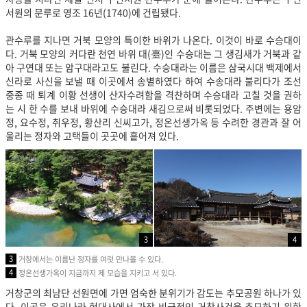
서원의 문루로 영조 16년(1740)에 건립됐다.
관수루를 지나면 거북 모양의 특이한 바위가 나온다. 이것이 바로 수승대이
다. 거북 모양의 커다란 천연 바위 대(臺)인 수승대는 그 생김새가 거북과 같
아 구연대 또는 암구대라고도 불린다. 수승대라는 이름은 삼국시대 백제에서
신라로 사신을 보낼 때 이곳에서 송별하였다 하여 수송대라 불리다가 조선
중종 때 퇴계 이황 선생이 산자수려함을 격찬하며 수승대라 고칠 것을 권하
는 시 한 수를 보내 바위에 수승대라 새김으로써 비롯되었다. 주변에는 용암
정, 요수정, 취우정, 황산리 신씨고가, 정온선생가옥 등 수려한 경관과 잘 어
울리는 정자와 고택들이 곳곳에 흩어져 있다.
3
4
3
거창에서는 이름난 정자를 여럿 만나볼 수 있다.
4
정온선생가옥이 지금까지 제 모습을 지키고 서 있다.
거창군의 최남단 선원면에 가면 엄숙한 분위기가 감도는 추모공원 하나가 있
다. 이곳은 우리나라 현대사에서 가장 비극적인 거창사건을 추모하기 위한