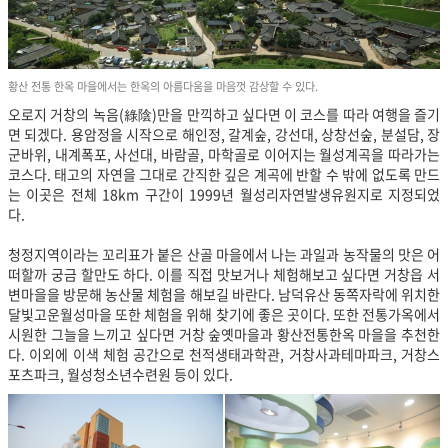
황산 전통 한옥 마을에서는 한옥의 아름다움을 마음껏 감상할 수 있다.
오로지 거창의 녹음(綠陰)만을 만끽하고 싶다면 이 코스를 따라 여행을 즐기
면 되겠다. 용암정을 시작으로 해인정, 갈계숲, 강선대, 상창선숲, 분설담, 장
군바위, 내계폭포, 사선대, 바람골, 마학골로 이어지는 월성계곡을 따라가는
코스다. 태고의 자연을 그대로 간직한 깊은 계곡에 반할 수 밖에 없도록 만드
는 이곳은 전체 18km 구간이 1999년 월성리자연발생유원지로 지정되었
다.
청정지역이라는 꼬리표가 붙은 산골 마을에서 나는 과일과 농작물의 맛은 어
떠할까 궁금 할만도 하다.
이를 직접 맛보거나 체험해보고 싶다면 거창읍 서
변마을을 방문해 농산물 체험을 해보길 바란다. 남덕유산 동쪽자락에 위치한
달빛고운월성마을 또한 체험을 위해 찾기에 좋은 곳이다. 또한 전통가옥에서
시원한 그늘을 느끼고 싶다면 거창 숲옛마을과 황산전통한옥 마을을 추천한
다. 이외에 이색 체험 공간으로 천적생태과학관, 거창사과테마파크, 거창스
포츠파크, 월성청소년수련원 등이 있다.