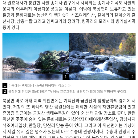
대 원효대사가 창건한 사찰 송계사 입구에서 시작되는 송계사 계곡도 사찰의
운치와 어우러져 아름다운 풍광을 이룬다. 이밖에 북상면이 보유하고 있는
절경과 문화재로는 농산리의 행기숲과 석조여래입상, 갈계리의 갈계숲과 갈
천서당, 삼층석탑 그리고 임씨고가와 정려각,
병곡리의 모리재와 빙기실계곡
등이 있다.
1
2
1
수승대는 백제에서 사신을 배웅하던 장소이다.
2
북창면에 위치한 월성계곡은 TV 예능 프로그램의 배경지가 되며 더욱 유명해진 곳이다.
북상면 바로 아래 지역 위천면에는 기백산과 금원산이 함양군과의 경계에 서
있다. 거창의 또 하나의 명산 금원산에는 쾌적한 시설의 자연휴양림이 있고
휴양림 인근에는 금원산 생태수목원이 있어 숲 생태 관찰 장소로 좋다. 한편
위천면 곳곳에 숨어 있는 문화재로는 가섭암지 마애여래삼존입상, 강남사지
석조여래입상, 만월당, 당산리 당송 등이 있다. 그리고 이 위천면에는 거창에
서 제일 유서 깊은 명소가 있는데 바로 수승대 관광지이다. 수승대 관광지 주
차장을 지나면 제일 먼저 구연서원 관수루가 눈에 들어온다. 관수루는 구연