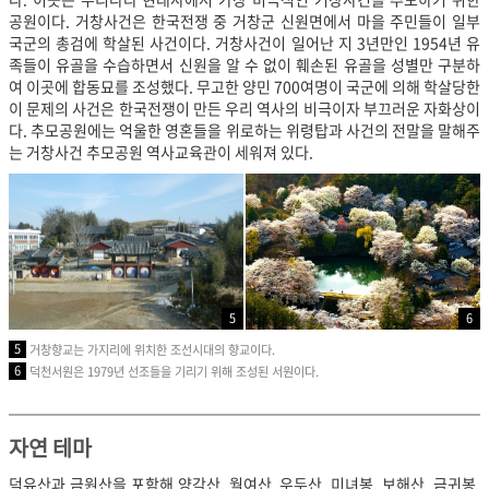
공원이다. 거창사건은 한국전쟁 중 거창군 신원면에서 마을 주민들이 일부
국군의 총검에 학살된 사건이다. 거창사건이 일어난 지 3년만인 1954년 유
족들이 유골을 수습하면서 신원을 알 수 없이 훼손된 유골을 성별만 구분하
여 이곳에 합동묘를 조성했다. 무고한 양민 700여명이 국군에 의해 학살당한
이 문제의 사건은 한국전쟁이 만든 우리 역사의 비극이자 부끄러운 자화상이
다. 추모공원에는 억울한 영혼들을 위로하는 위령탑과 사건의 전말을 말해주
는 거창사건 추모공원 역사교육관이 세워져 있다.
5
6
5
거창향교는 가지리에 위치한 조선시대의 향교이다.
6
덕천서원은 1979년 선조들을 기리기 위해 조성된 서원이다.
자연 테마
덕유산과 금원산을 포함해 양각산, 월여산, 우두산, 미녀봉, 보해산, 금귀봉,