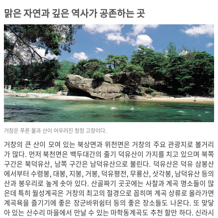
맑은 자연과 깊은 역사가 공존하는 곳
거창은 푸른 물과 산이 어우러진 청정 고장이다.
거창의 큰 산이 모여 있는 북상면과 위천면은 거창의 주요 관광지로 볼거리
가 많다. 먼저 북천면은 백두대간의 줄기 덕유산이 가지를 치고 있으며 북쪽
구간은 북덕유산, 남쪽 구간은 남덕유산으로 불린다. 덕유산은 덕유 삼봉산
에서부터 수령봉, 대봉, 지봉, 거봉, 덕유평전, 무룡산, 삿각봉, 남덕유산 등의
산과 봉우리로 높게 솟아 있다. 산골짜기 곳곳에는 사찰과 계곡 명소들이 많
은데 특히 월성계곡은 거창의 최고의 절경으로 꼽히며 계곡 상류로 올라가면
계곡욕을 즐기기에 좋은 장군바위쉼터 등의 좋은 장소들도 나온다. 또 맞닿
아 있는 산수리 마을에서 만날 수 있는 마학동계곡도 추천 할만 하다. 신라시