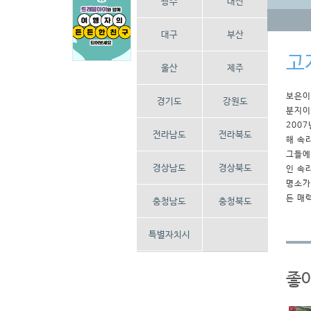
광주
대전
대구
부산
고
울산
제주
보은이
경기도
강원도
분지이
200
전라남도
전라북도
해 속
그들에
경상남도
경상북도
인 속
명소가
든 매
충청남도
충청북도
특별자치시
좋아