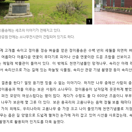
1
품송에는 세조의 이야기가 전해지고 있다.
향공원 안에는 소나무전시관이 건립되어 있기도 하다.
게 고개를 숙이고 정이품 정승 벼슬을 얻은 정이품송은 수백 년의 세월을 의연히 버
 여름마다 아름다운 연꽃이 무더기로 피어나 산중 연꽃이란 드문 조합을 선보이고 
는 에밀레 박물관이 들어서 있다. 이 밖에도 천연기념물인 망개나무, 속리산 아래 
서 속리산으로 가는 길에 있는 하늘빛 식물원, 속리산 관광 기념 촬영장 등이 속리
 결혼을 한다? 얼핏 듣기엔 믿을 수 없는 이야기다. 하지만 나무 중에선 사람의 
정이품송과 짝을 이루는 보은 서원리 소나무다. 정이품송이 남자답게 꼿꼿하게 뻗었
 퍼진 모양이 여성스럽다는 평이 많다. 게다가 수령도 둘 다 600년 즈음이니 부
 나무가 보은에 몇 그루 더 있다. 보은 용곡리의 고욤나무는 음력 정월 보름 때마다
 가치 외에도, 우리나라의 고욤나무 중 가장 크고 나이 들었기에 천연기념물로 지정
무는 좁은 길 양옆으로 드넓게 펼쳐진 논가에 자리 잡고 있어 시선을 사로잡는데, 
 촬영지로 활용되어 인지도를 더욱 높였다.