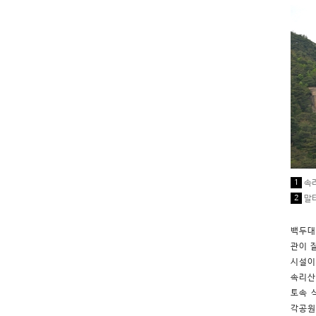
1
속리
2
말티
백두대
관이 
시설이
속리산
토속 
각공원