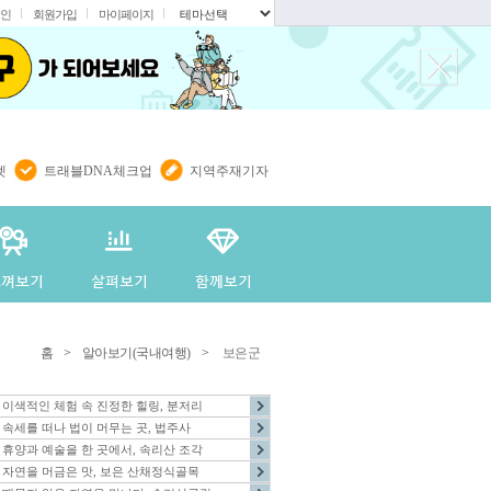
인
회원가입
마이페이지
.
렛
트래블DNA체크업
지역주재기자
홈
>
알아보기(국내여행)
>
보은군
이색적인 체험 속 진정한 힐링, 분저리
속세를 떠나 법이 머무는 곳, 법주사
휴양과 예술을 한 곳에서, 속리산 조각
자연을 머금은 맛, 보은 산채정식골목