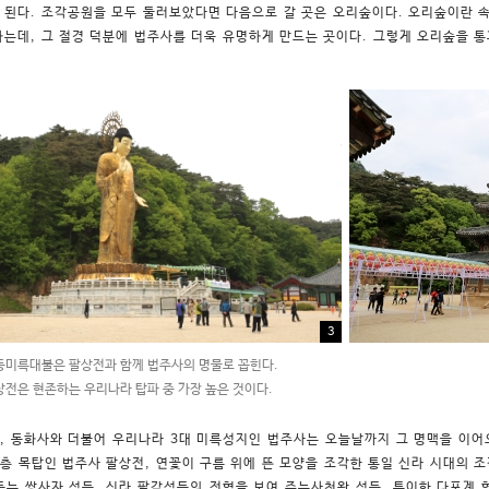
 된다. 조각공원을 모두 둘러보았다면 다음으로 갈 곳은 오리숲이다. 오리숲이란 속
하는데, 그 절경 덕분에 법주사를 더욱 유명하게 만드는 곳이다. 그렇게 오리숲을 통
3
미륵대불은 팔상전과 함께 법주사의 명물로 꼽힌다.
전은 현존하는 우리나라 탑파 중 가장 높은 것이다.
, 동화사와 더불어 우리나라 3대 미륵성지인 법주사는 오늘날까지 그 명맥을 이어오
5층 목탑인 법주사 팔상전, 연꽃이 구름 위에 뜬 모양을 조각한 통일 신라 시대의 조
듣는 쌍사자 석등, 신라 팔각석등의 전형을 보여 주는사천왕 석등, 특이한 다포계 