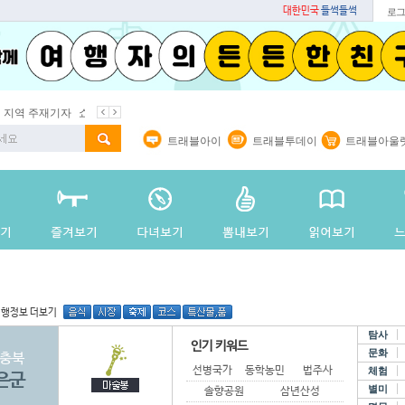
대한민국
들썩들썩
로그
지역 주재기자
쇼 미 더 트래블아이
봄꽃
벚꽃명소
봄철 별미
트래블아이
트래블투데이
트래블아울
여행정보 더보기
탐사
인기 키워드
문화
충북
선병국가옥
동학농민혁명기념공원
법주사
체험
은군
별미
솔향공원
삼년산성