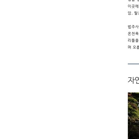
이곳에
암, 
법주사
온천욕
리들을
며 오
자