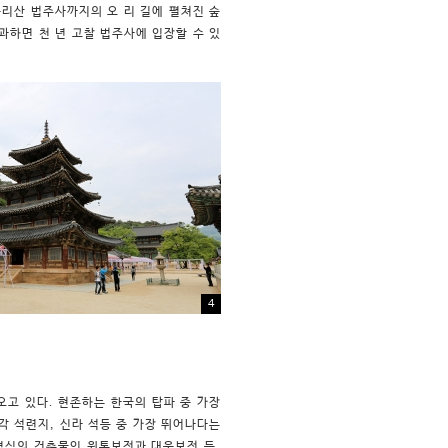
리산 법주사까지의 오 리 길에 펼쳐진 숲
과하면 천 년 고찰 법주사에 입장할 수 있
4
고 있다. 현존하는 한국의 탑파 중 가장
각 석련지, 신라 석등 중 가장 뛰어나다는
형식의 건축물인 원통보전과 대웅보전 등,