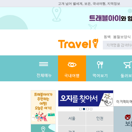
고개 넘어 별세계, 보은, 국내여행, 지역정보
동백
봄철보양식
이 지역의 
서울
인천
보