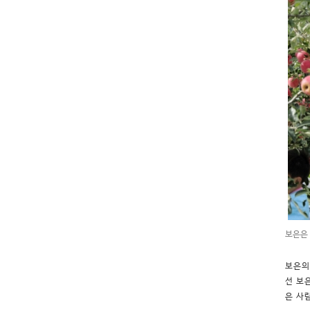
보은은
보은의
선 보
은 사