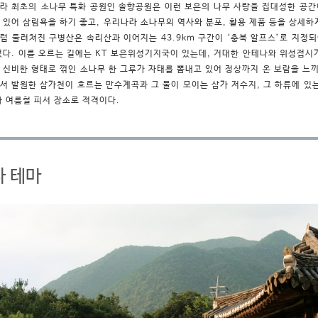
라 최초의 소나무 특화 공원인 솔향공원은 이런 보은의 나무 사랑을 집대성한 공간이
 있어 삼림욕을 하기 좋고, 우리나라 소나무의 역사와 분포, 활용 제품 등을 상세하게
럼 둘러쳐진 구병산은 속리산과 이어지는 43.9km 구간이 ‘충북 알프스’로 지정
었다. 이를 오르는 길에는 KT 보은위성기지국이 있는데, 거대한 안테나와 위성접시가
 신비한 형태로 꺾인 소나무 한 그루가 자태를 뽐내고 있어 정상까지 온 보람을 느끼게
서 발원한 삼가천이 흐르는 만수계곡과 그 물이 모이는 삼가 저수지, 그 하류에 있
아 여름철 피서 장소로 적격이다.
사 테마