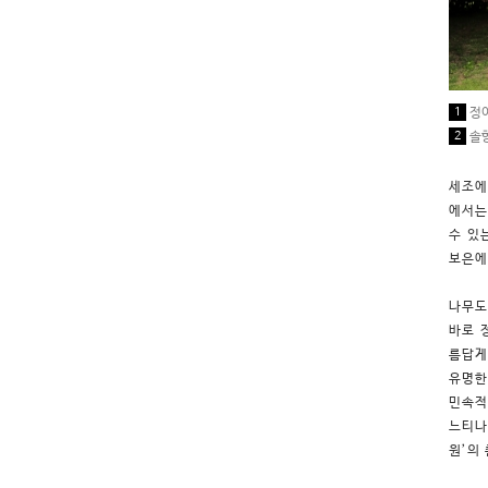
1
정이
2
솔
세조에
에서는
수 있
보은에
나무도
바로 
름답게
유명한
민속적
느티나
원’의