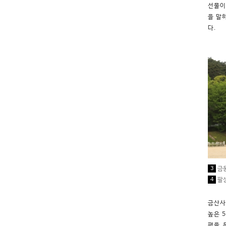
선물이
을 말
다.
3
금동
4
팔상
금산사
높은 
평을 