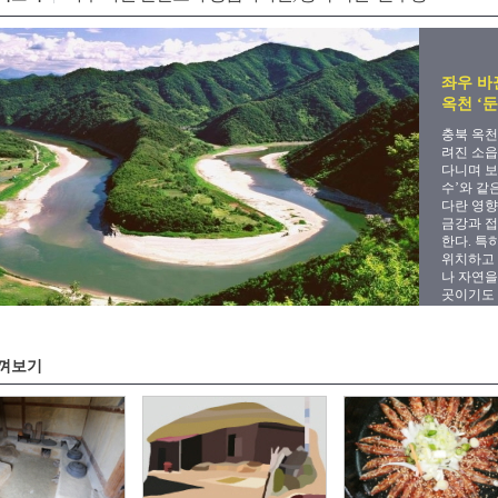
좌우 바
옥천 ‘
충북 옥천
려진 소읍
다니며 보
수’와 같
다란 영향
금강과 접
한다. 특
위치하고 
나 자연을
곳이기도 
껴보기