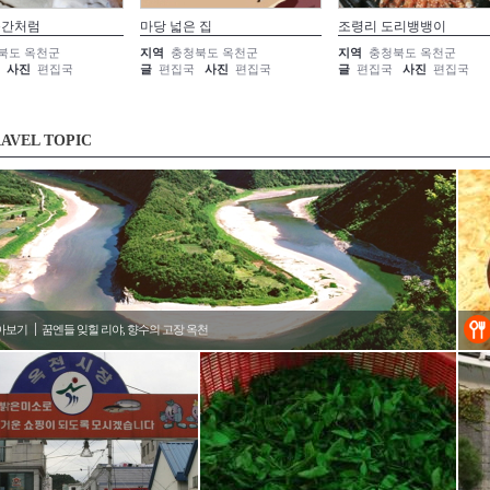
순간처럼
마당 넓은 집
조령리 도리뱅뱅이
북도 옥천군
지역
충청북도 옥천군
지역
충청북도 옥천군
사진
편집국
글
편집국
사진
편집국
글
편집국
사진
편집국
AVEL TOPIC
아보기
꿈엔들 잊힐 리야, 향수의 고장 옥천