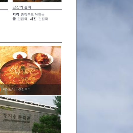
담장의 높이
우체통 들여다보기
발자국의
지역
충청북도 옥천군
지역
충청북도 옥천군
지역
충
글
편집국
사진
편집국
글
편집국
사진
편집국
글
편집
먹어보기
생선국수