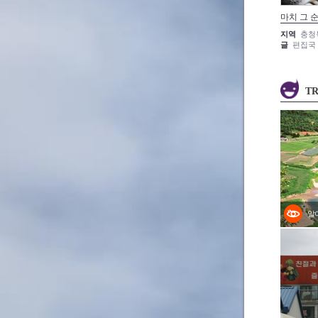
마치 그 
지역
충청
글
편집국
TR
알