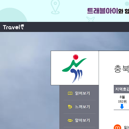
충북
지역호감
8월
192위
읽