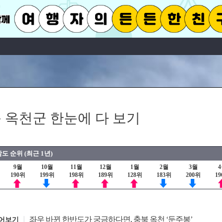
 옥천군 한눈에 다 보기
도 순위 (최근 1년)
9월
10월
11월
12월
1월
2월
3월
190위
199위
198위
189위
128위
183위
200위
1
좌우 바뀐 한반도가 궁금하다면, 충북 옥천 ‘둔주봉’
어보기