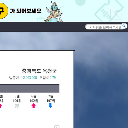
충청북도 옥천군
방문자수
2,263,998
호감도
2.79
4월
5월
6월
7월
96위
196위
192위
197위