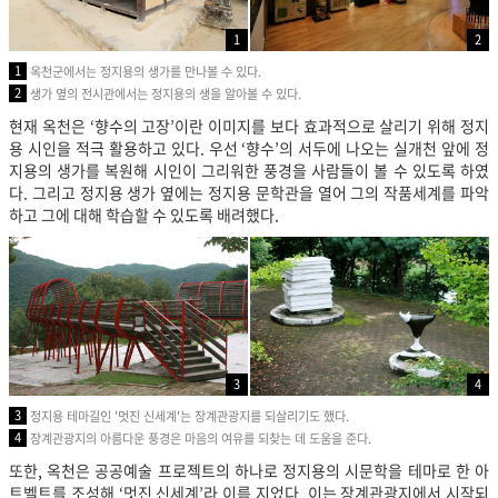
1
2
1
옥천군에서는 정지용의 생가를 만나볼 수 있다.
2
생가 옆의 전시관에서는 정지용의 생을 알아볼 수 있다.
현재 옥천은 ‘향수의 고장’이란 이미지를 보다 효과적으로 살리기 위해 정지
용 시인을 적극 활용하고 있다. 우선 ‘향수’의 서두에 나오는 실개천 앞에 정
지용의 생가를 복원해 시인이 그리워한 풍경을 사람들이 볼 수 있도록 하였
다. 그리고 정지용 생가 옆에는 정지용 문학관을 열어 그의 작품세계를 파악
하고 그에 대해 학습할 수 있도록 배려했다.
3
4
3
정지용 테마길인 '멋진 신세계'는 장계관광지를 되살리기도 했다.
4
장계관광지의 아름다운 풍경은 마음의 여유를 되찾는 데 도움을 준다.
또한, 옥천은 공공예술 프로젝트의 하나로 정지용의 시문학을 테마로 한 아
트벨트를 조성해 ‘멋진 신세계’라 이름 지었다. 이는 장계관광지에서 시작되