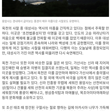
용암사는 경내에서 굽어보는 풍경이 매우 아름다운 사찰로도 유명하다.
옥천의 사찰 중 대성사는 역사의 아픔을 간직하고 있다는 점에서 주목할 만
하다. 이곳은 ‘초전법륜성지’란 이명을 갖고 있다. 인도의 고승 마라난타가
처음으로 백제에 불교를 전파할 때 이곳에 터를 잡았기 때문이다. 이후 대성
사는 일제 강점기까지 존속하며 나라와 백성에 크게 공헌했지만, 이를 못마
땅하게 여긴 일제는 사찰을 태워버렸다. 다행히 이는 오늘날에 중창되었지
만, 대성사가 가진 아픈 역사를 떠올리면 다시 숙연해진다.
옥천 가산사 또한 이와 비슷한 길을 걸은 바 있다. 가산사는 신라 때 지어져
임진왜란 때 승병과 의병의 집결지로 쓰였는데, 일제는 이런 역사를 증오해
이곳을 탄압했다. 그래서 옥천은 이를 감안하여 해마다 가산사에서 충의열사
에게 제사를 올리고 있다. 두 절 외에 역사적 비극을 심하게 겪지 않은 다른
절도 살펴볼 필요가 있다. 신라 진흥왕 무렵에 세워진 용암사는 산천비보사
상(탑이나 건물을 세워 산천의 쇠퇴한 기운을 북돋아 주려는 사상)에 입각해
세워졌기에 풍광이 빼어나고, 쌍삼층석탑과 마애불상, 목조아미타여래좌상
등의 문화재를 소유하고 있다.
또 조선 태조 때 창건된 구절사는 절로 향하는 길에 아카시아 나무가 가득해