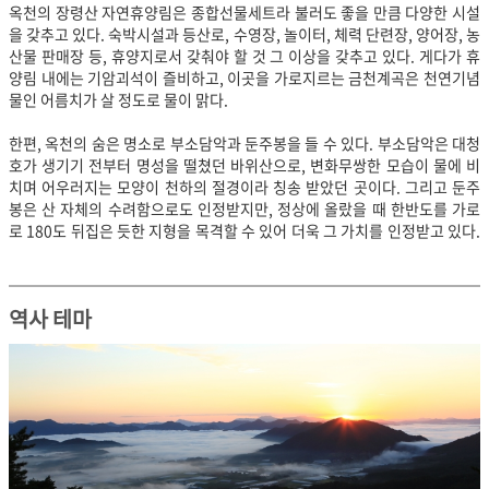
옥천의 장령산 자연휴양림은 종합선물세트라 불러도 좋을 만큼 다양한 시설
을 갖추고 있다. 숙박시설과 등산로, 수영장, 놀이터, 체력 단련장, 양어장, 농
산물 판매장 등, 휴양지로서 갖춰야 할 것 그 이상을 갖추고 있다. 게다가 휴
양림 내에는 기암괴석이 즐비하고, 이곳을 가로지르는 금천계곡은 천연기념
물인 어름치가 살 정도로 물이 맑다.
한편, 옥천의 숨은 명소로 부소담악과 둔주봉을 들 수 있다. 부소담악은 대청
호가 생기기 전부터 명성을 떨쳤던 바위산으로, 변화무쌍한 모습이 물에 비
치며 어우러지는 모양이 천하의 절경이라 칭송 받았던 곳이다. 그리고 둔주
봉은 산 자체의 수려함으로도 인정받지만, 정상에 올랐을 때 한반도를 가로
로 180도 뒤집은 듯한 지형을 목격할 수 있어 더욱 그 가치를 인정받고 있다.
역사 테마