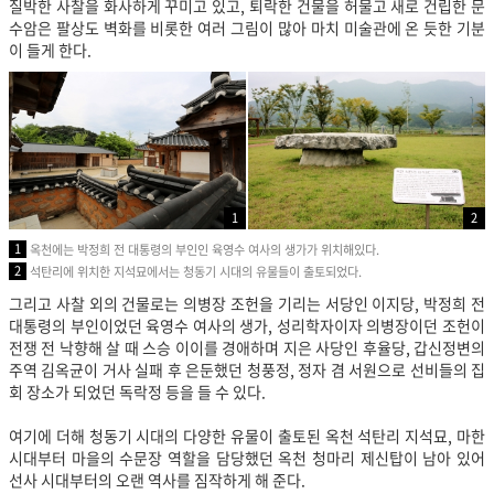
질박한 사찰을 화사하게 꾸미고 있고, 퇴락한 건물을 허물고 새로 건립한 문
수암은 팔상도 벽화를 비롯한 여러 그림이 많아 마치 미술관에 온 듯한 기분
이 들게 한다.
1
2
1
옥천에는 박정희 전 대통령의 부인인 육영수 여사의 생가가 위치해있다.
2
석탄리에 위치한 지석묘에서는 청동기 시대의 유물들이 출토되었다.
그리고 사찰 외의 건물로는 의병장 조헌을 기리는 서당인 이지당, 박정희 전
대통령의 부인이었던 육영수 여사의 생가, 성리학자이자 의병장이던 조헌이
전쟁 전 낙향해 살 때 스승 이이를 경애하며 지은 사당인 후율당, 갑신정변의
주역 김옥균이 거사 실패 후 은둔했던 청풍정, 정자 겸 서원으로 선비들의 집
회 장소가 되었던 독락정 등을 들 수 있다.
여기에 더해 청동기 시대의 다양한 유물이 출토된 옥천 석탄리 지석묘, 마한
시대부터 마을의 수문장 역할을 담당했던 옥천 청마리 제신탑이 남아 있어
선사 시대부터의 오랜 역사를 짐작하게 해 준다.