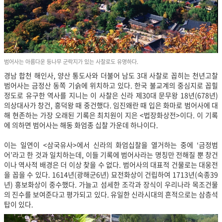
범어사는 아름다운 등나무 군락지가 있는 사찰로도 유명하다.
경남 합천 해인사, 양산 통도사와 더불어 남도 3대 사찰로 꼽히는 천년고찰
범어사는 금정산 동쪽 기슭에 위치하고 있다. 한국 불교계의 중심지로 꼽힐
정도로 유구한 역사를 지니는 이 사찰은 신라 제30대 문무왕 18년(678년)
의상대사가 창건, 흥덕왕 때 중건했다. 임진왜란 때 입은 화마로 범어사에 대
해 현존하는 가장 오래된 기록은 최치원이 지은 <법장화상전>이다. 이 기록
에 의하면 범어사는 해동 화엄종 십찰 가운데 하나이다.
이는 일연이 <삼국유사>에서 신라의 화엄십찰을 열거하는 중에 ‘금정범
어’라고 한 것과 일치하는데, 이들 기록에 범어사라는 명칭만 전해질 뿐 창건
이나 역사적 배경은 더 이상 찾을 수 없다. 범어사의 대표적 건물로는 대웅전
을 꼽을 수 있다. 1614년(광해군6년) 묘전화상이 건립하여 1713년(숙종39
년) 흥보화상이 중수했다. 가늘고 섬세한 조각과 장식이 우리나라 목조건물
의 진수를 보여준다고 평가되고 있다. 유일한 신라시대의 흔적으로는 삼층석
탑이 있다.