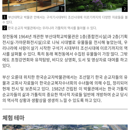
1
2
1
부산대학교 박물관 안에서는 구석기시대부터 조선시대에 이르기까지의 다양한 자료들을 볼
수 있다.
2
한국 순교자 박물관에서는 우리나라 가톨릭의 역사를 돌아볼 수 있다.
장전동에 1964년 개관한 부산대학교박물관은 1층(종합전시실)과 2층(기획
전시실-가야문화전시실)으로 나눠 시대별로 유물들을 전시해 놓았는데, 우
리나라에 사람이 살기 시작한 구석기 시대부터 조선시대에 이르기까지의 역
사를 살펴볼 수 있다. 특히 동래 복천동에서 수집된 유물들이 가장 많다. 그밖
에도 초청강연회와 유적탐방, 비디오 상영회, 도서 및 영상자료 대여를 하고
있다.
부산 오륜대 위치한 한국순교자박물관에서는 조선말기 한국 순교자들의 유
물과 교회사 자료들이 한국순교복자수녀회의 수녀들에 의해 수집, 정리되어
현재 전시 및 보존되고 있다. 1982년 건립된 이 박물관에서는 한국 가톨릭
순교자들의 삶과 가톨릭의 중요한 역사적 자료들 일반에 개방하여 순교 당시
의 역사적 상황과 생활상을 생생히 느낄 수 있도록 하고 있다.
체험 테마