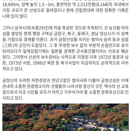
18,845m, 성벽 높이 1.5∼3m, 총면적은 약 2,512천평(8.2㎢)의 국내에서
가장 규모가 큰 산성으로 알려졌으나 현재 건립연대에 대한 정확한 기록은
나와 있지 않다.
그러나 삼국시대(숙종29년)에 처음 축성된 것으로 추측된다. 산 능선을 따라
성을 쌓았듯 현재 행정 구역상 금정구, 북구, 동래구, 경남 양산시가 이 성벽
을 기점으로 경계를 이룬다. 과거 금정산성을 지키는 범어사 승려 등과 삼읍
(三邑)의 군인이 도맡았다. 그 후 뚜렷한 보수 없이 부분적 손질만으로 유지
되어오다가 일제강점기에는 일본을 경계한 군사용건물이라는 이유로 훼손
된다. 그러면서 산성의 보수정비는 사적으로 지정된 이후 1972년 동문과 남
문, 1973년 서문, 1986년 북문 등 복구사업이 지금까지도 순차적으로 이어
져오고 있다.
금정산의 수려한 자연경관과 천년고찰인 범어사와 더불어 금정산성은 이제
관내의 소중한 관광명소이자 선열들의 나라사랑 정신이 깃든 역사의 산 교육
장으로서 이곳 시민들 모두가 아끼고 가꾸어가야 할 소중한 문화유산으로 인
식되고 있다.