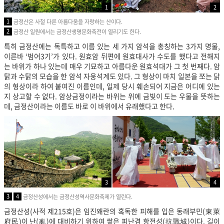
1
2
1
금정산은 사철 다른 아름다움을 자랑하는 산이다.
2
금정산 일원에서는 금정산생명문화축전이 열리기도 한다.
특히 금정산에는 독특하고 이름 있는 세 가지 암석을 총칭하는 3가지 명물,
이른바 ‘범어3기’가 있다. 원효암 뒤편에 원효대사가 수도를 했다고 전해지
는 바위가 하나 있는데 매우 기묘하고 아름다운 원효석대가 그 첫 번째다. 암
탉과 수탉의 모습을 한 암석 자웅석계도 있다. 그 형상이 마치 일본을 쪼는 닭
의 형상이라 하여 붙여진 이름인데, 일제 당시 훼손되어 지금은 어디에 있는
지 상고할 수 없다. 암상금정이라는 바위는 위에 금빛이 도는 우물을 뜻하는
데, 금정산이라는 이름도 바로 이 바위에서 유래했다고 한다.
3
4
3
4
금정산성에서는 금정산성역사문화축제가 열린다.
금정산성(사적 제215호)은 임진왜란의 혹독한 피해를 입은 동래부민(東萊
府民)이 난(亂)에 대비하기 위하여 쌓은 피난겸 항전성(抗戰城)이다. 길이