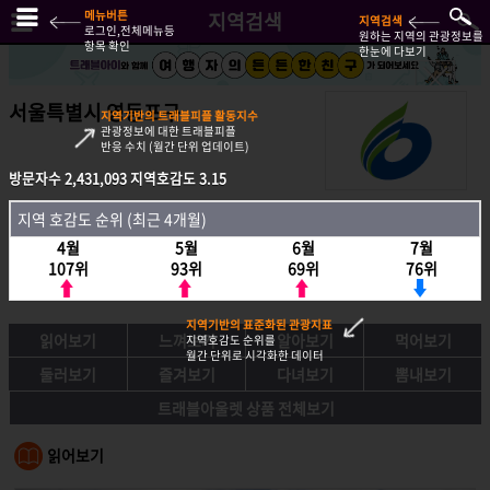
메뉴버튼
지역검색
지역검색
로그인,전체메뉴등
원하는 지역의 관광정보를
항목 확인
한눈에 다보기
서울특별시 영등포구
지역기반의 트래블피플 활동지수
관광정보에 대한 트래블피플
반응 수치 (월간 단위 업데이트)
방문자수
2,431,093
지역호감도
3.15
방문자수
2,431,093
지역호감도
3.15
지역 호감도 순위 (최근 4개월)
지역호감도 순위 (최근 4개월)
4월
5월
6월
7월
4월
5월
6월
7월
107위
93위
69위
76위
107위
93위
69위
76위
지역기반의 표준화된 관광지표
읽어보기
느껴보기
알아보기
먹어보기
지역호감도 순위를
월간 단위로 시각화한 데이터
둘러보기
즐겨보기
다녀보기
뽐내보기
트래블아울렛 상품 전체보기
읽어보기