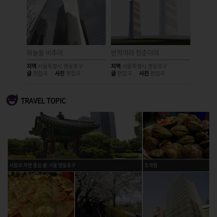
하늘을 비추어
반짝여라 청춘이여
진정한 
지역
서울특별시 영등포구
지역
서울특별시 영등포구
지역
서울
글
편집국
사진
편집국
글
편집국
사진
편집국
글
편집국
TRAVEL TOPIC
사람과 자연 중심 愛 서울 영등포구
조개찜