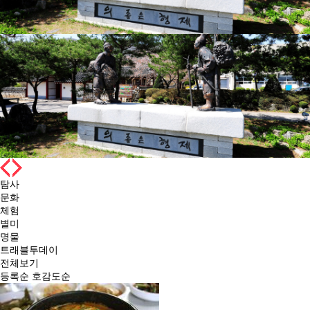
탐사
문화
체험
별미
명물
트래블투데이
전체보기
등록순
호감도순