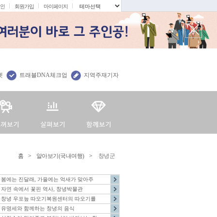
인
회원가입
마이페이지
.
렛
트래블DNA체크업
지역주재기자
홈
>
알아보기(국내여행)
>
창녕군
봄에는 진달래, 가을에는 억새가 맞아주
자연 속에서 꽃핀 역사, 창녕박물관
창녕 우포늪 따오기복원센터의 따오기를
유명세와 함께하는 창녕의 음식