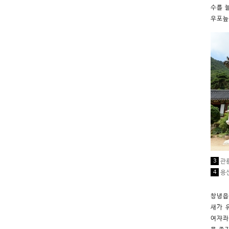
수를 
우포늪
3
관룡
4
용
창녕읍
새가 
여쟈좌