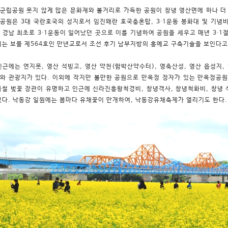
군립공원 못지 않게 많은 문화재와 볼거리로 가득한 공원이 창녕 영산면에 하나 더 
공원은 3대 국란호국의 성지로서 임진왜란 호국충혼탑, 3∙1운동 봉화대 및 기념비,
 경남 최초로 3∙1운동이 일어났던 곳으로 이를 기념하여 공원을 세우고 매년 3∙1
리는 보물 제564호인 만년교로서 조선 후기 남부지방의 홍예교 구축기술을 보인다고
인근에는 연지못, 영산 석빙고, 영산 약천(함박산약수터), 영축산성, 영산 읍성지,
와 관광지가 있다. 이외에 작지만 볼만한 공원으로 만옥정 정자가 있는 만옥정공원
봄철 벚꽃 장관이 유명하고 인근에 신라진흥왕척경비, 창녕객사, 창녕척화비, 창녕 
있다. 낙동강 일원에는 봄마다 유채꽃이 만개하여, 낙동강유채축제가 열리기도 한다