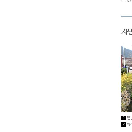
물 좋
자
1
만년
2
영산