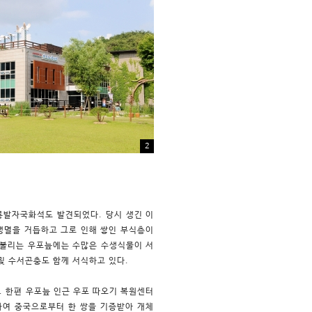
2
공룡발자국화석도 발견되었다.
당시 생긴 이
생
멸을 거듭하고 그로 인해 쌓인 부식층이
 불리는 우포늪에는 수많은 수생식물이 서
 및 수서곤충도 함께 서식하고 있다.
. 한편 우포늪 인근 우포 따오기 복원센터
하여 중국으로부터 한 쌍을 기증받아 개체