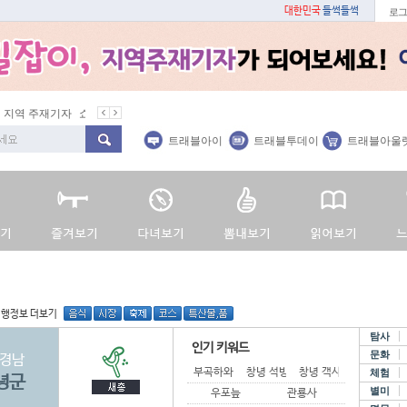
대한민국
들썩들썩
로그
 주재기자
쇼 미 더 트래블아이
봄꽃
벚꽃명소
봄철 별미
트래블아이
트래블투데이
트래블아울
여행정보 더보기
탐사
인기 키워드
문화
경남
부곡하와이
창녕 석빙고
창녕 객사
체험
녕군
별미
우포늪
관룡사