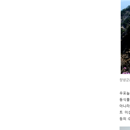
창녕군
우포늪
동식물
아니라
트 이
등의 