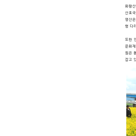
화왕산
산호국
영산은
형 다
또한 
문화재
원은 
잡고 