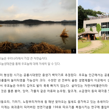
1
늪은 우리나라에서 가장 큰 자연습지다.
늪생태관을 통해 우포늪에 대해 자세히 알 수 있다.
이 형성된 시기는 공룡시대였던 중생기 백악기로 추정된다. 우포늪 인근에서는 
공룡들의 놀이터였을 가능성이 크다. 수천만 년 전부터 숱한 생명체들이 이곳에서 
서 우포늪은 아무리 깊어도 발이 푹푹 빠지지 않는다. 살아있는 자연사박물관이라
 것은 물론 붕어, 잉어, 가물치 같은 어류와 논우렁, 말조개, 소금쟁이 등의 패각종
청둥오리, 기러기, 노랑부리저어새 등 매년 찾아오는 철새도 증가하고 있는 추세이다
 이제는 희귀종이 되어버린 천연기념물 198호 따오기를 복원시키는 연구에 돌입