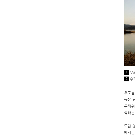
1
우포
2
우포
우포늪
늪은 
두터워
식하는
또한 
에서는