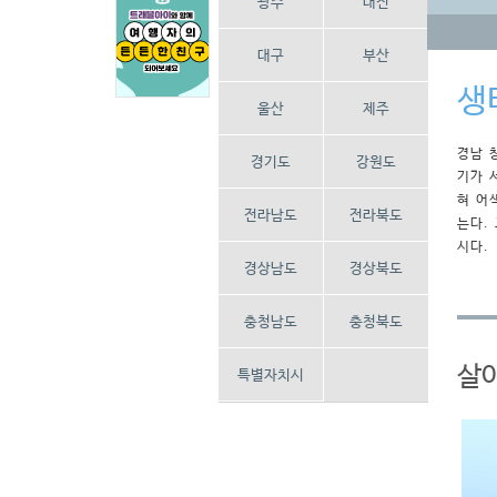
광주
대전
대구
부산
생
울산
제주
경남 
경기도
강원도
기가 
혀 어
전라남도
전라북도
는다.
시다.
경상남도
경상북도
충청남도
충청북도
살
특별자치시