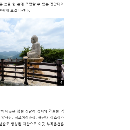
은 늪을 한 눈에 조망할 수 있는 전망대와
관람해 보길 바란다.
4
히 이곳은 봄철 진달래 경치와 가을철 억
, 약사전, 석조여래좌상, 용선대 석조석가
 분출로 형성된 화산으로 이곳 부곡온천은