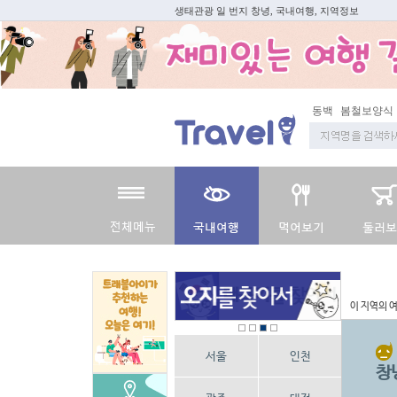
생태관광 일 번지 창녕, 국내여행, 지역정보
동백
봄철보양식
지역
이 지역의 
서울
인천
창