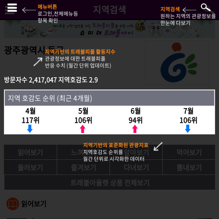
메뉴버튼
지역검색
지역검색
로그인,전체메뉴등
원하는 지역의 관광정보를
항목 확인
한눈에 다보기
광주광역시 동구
지역기반의 트래블피플 활동지수
관광정보에 대한 트래블피플
반응 수치 (월간 단위 업데이트)
방문자수
2,417,047
지역호감도
2.9
방문자수
2,417,047
지역호감도
2.9
지역 호감도 순위 (최근 4개월)
지역호감도 순위 (최근 4개월)
4월
5월
6월
7월
4월
5월
6월
7월
117위
106위
94위
106위
117위
106위
94위
106위
지역기반의 표준화된 관광지표
읽어보기
느껴보기
알아보기
먹어보기
지역호감도 순위를
월간 단위로 시각화한 데이터
둘러보기
즐겨보기
다녀보기
뽐내보기
트래블아울렛 상품 전체보기
읽어보기