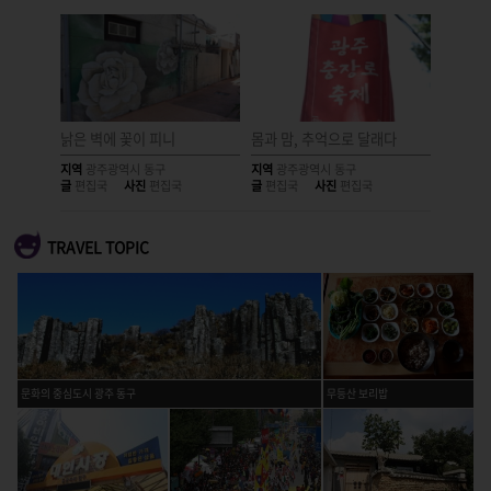
낡은 벽에 꽃이 피니
몸과 맘, 추억으로 달래다
시간을 
지역
광주광역시 동구
지역
광주광역시 동구
지역
광주
글
편집국
사진
편집국
글
편집국
사진
편집국
글
편집국
TRAVEL TOPIC
문화의 중심도시 광주 동구
무등산 보리밥