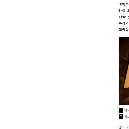
여행하
하여 
1km
숙성의
객들의
1
와인
2
청도
청도 