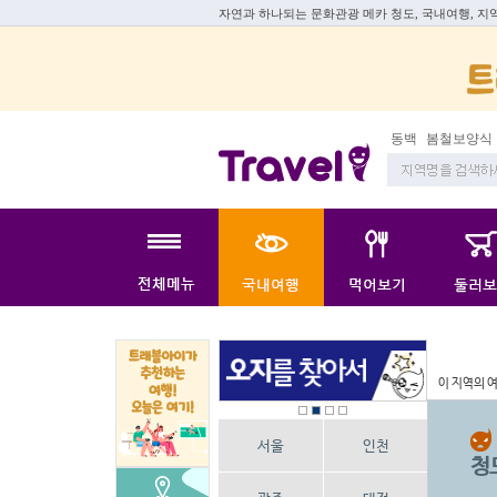
자연과 하나되는 문화관광 메카 청도, 국내여행, 지
동백
봄철보양식
지
이 지역의 
서울
인천
청