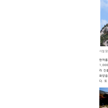
사철 
한여름
1,0
라 진
화양읍
다. 