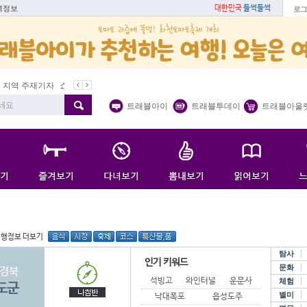
역정보
대한민국
들썩들썩
로그
역 주재기자
쇼 미 더 트래블아이
봄꽃
벚꽃명소
봄철 별미
트래블아이
트래블투데이
트래블아울
여행정보 더보기
탐사
인기 키워드
문화
경북
석빙고
와인터널
운문사
체험
도군
별미
낙대폭포
읍성도주관