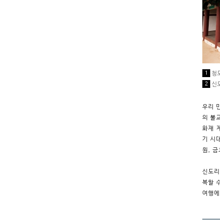
1
청도
2
신
우리 
의 불
화재 
기 시
원, 
신도리
복할 
여행에