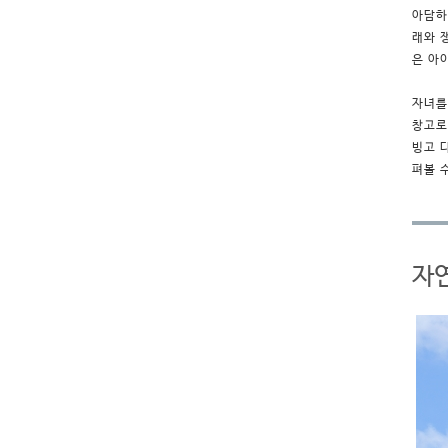
아담하
래와 
은 아
자녀를
창고로
빙고 
펴볼 
자