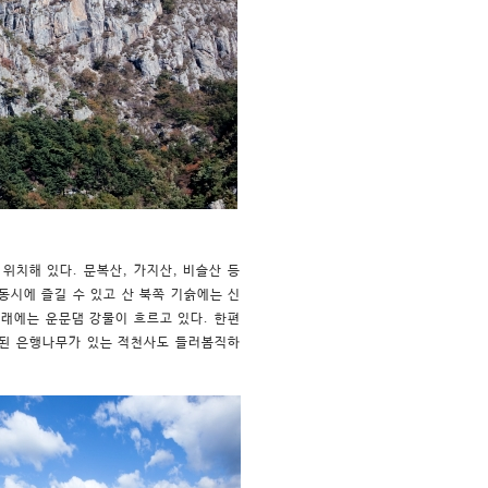
위치해 있다. 문복산, 가지산, 비슬산 등
동시에 즐길 수 있고 산 북쪽 기슭에는 신
아래에는 운문댐 강물이 흐르고 있다. 한편
 된 은행나무가 있는 적천사도 들러봄직하