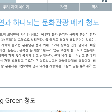
명물
우리 지역 이야기
자연
역사
연과 하나되는 문화관광 메카 청도
도의 최남단에 자리한 청도는 예부터 물과 공기와 사람의 품성이 맑다
삼청(三淸)의 고장으로 알려졌다. 물 좋기로 유명한 용암온천이 있으며,
 자락에 들어선 운문댐은 전국 최대 규모의 상수원 전용 댐이다. 비슬
가지산, 운문산, 문복산 등 해발 1천m가 넘는 고산에 둘러싸여 있는데다
지역이 거의 없어 공기가 맑고 상쾌하다. 현재 남아 있는 석빙고 중 우리
서 가장 오래되고 규모가 큰 청도석빙고는 과학문화재의 상징이다. 비
사찰 운문사는 1천5백여 년의 역사를 자랑하는 고찰로 많은 문화재가 있
ng Green 청도