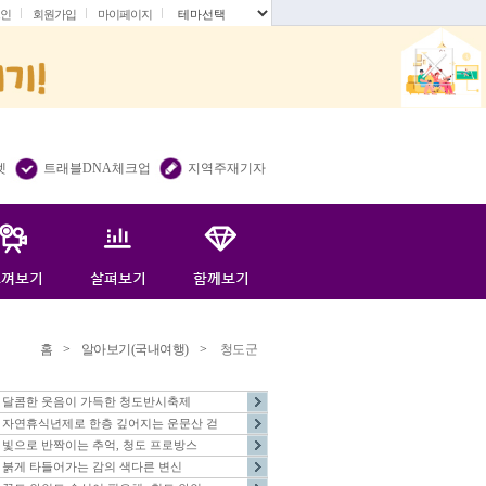
인
회원가입
마이페이지
.
렛
트래블DNA체크업
지역주재기자
홈
>
알아보기(국내여행)
>
청도군
달콤한 웃음이 가득한 청도반시축제
자연휴식년제로 한층 깊어지는 운문산 걷
빛으로 반짝이는 추억, 청도 프로방스
붉게 타들어가는 감의 색다른 변신