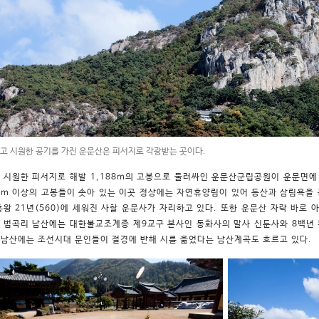
맑고 시원한 공기를 가진 운문산은 피서지로 각광받는 곳이다.
 시원한 피서지로 해발 1,188m의 고봉으로 둘러싸인 운문산군립공원이 운문면에 
00m 이상의 고봉들이 솟아 있는 이곳 정상에는 자연휴양림이 있어 등산과 삼림욕을 
흥왕 21년(560)에 세워진 사찰 운문사가 자리하고 있다. 또한 운문산 자락 바
로 
 범곡리 남산에는 대한불교조계종 제9교구 본사인 동화사의 말사 신둔사와 8백년
또 남산에는 조선시대 문인들이 절경에 반해 시를 읊었다는 남산계곡도 흐르고 있다.