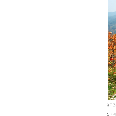
청도군
싱그러