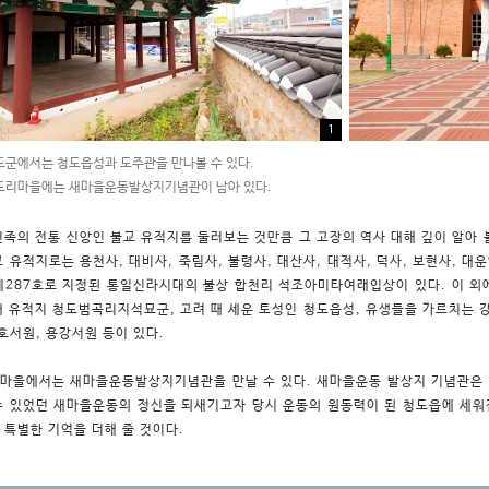
1
군에서는 청도읍성과 도주관을 만나볼 수 있다.
도리마을에는 새마을운동발상지기념관이 남아 있다.
민족의 전통 신앙인 불교 유적지를 둘러보는 것만큼 그 고장의 역사 대해 깊이 알아 볼
교 유적지로는 용천사, 대비사, 죽림사, 불령사, 대산사, 대적사, 덕사, 보현사, 대
제287호로 지정된 통일신라시대의 불상 합천리 석조아미타여래입상이 있다. 이 외
대 유적지 청도범곡리지석묘군, 고려 때 세운 토성인 청도읍성, 유생들을 가르치는 
금호서원, 용강서원 등이 있다.
마을에서는 새마을운동발상지기념관을 만날 수 있다. 새마을운동 발상지 기념관은 1
수 있었던 새마을운동의 정신을 되새기고자 당시 운동의 원동력이 된 청도읍에 세워진
 특별한 기억을 더해 줄 것이다.