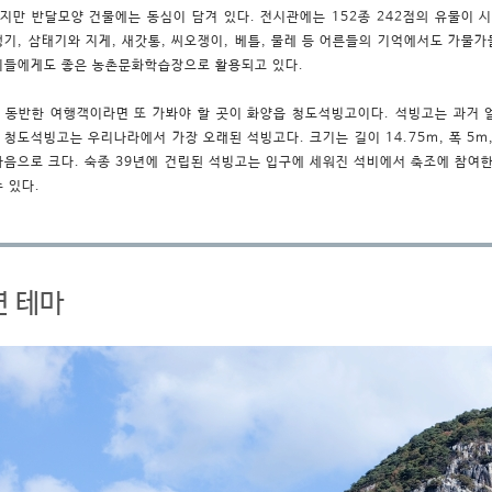
지만 반달모양 건물에는 동심이 담겨 있다. 전시관에는 152종 242점의 유물이 
쟁기, 삼태기와 지게, 새갓통, 씨오쟁이, 베틀, 물레 등 어른들의 기억에서도 가물
이들에게도 좋은 농촌문화학습장으로 활용되고 있다.
 동반한 여행객이라면 또 가봐야 할 곳이 화양읍 청도석빙고이다. 석빙고는 과거 
 청도석빙고는 우리나라에서 가장 오래된 석빙고다. 크기는 길이 14.75m, 폭 5m,
다음으로 크다. 숙종 39년에 건립된 석빙고는 입구에 세워진 석비에서 축조에 참여한 
수 있다.
연 테마