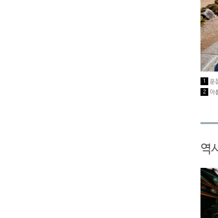
1
운
2
아
역