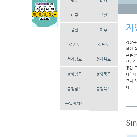
광주
대전
대구
부산
자
울산
제주
경상북
경기도
강원도
하여 
운문산
전라남도
전라북도
산, 
공단 
경상남도
경상북도
나라에
구니 
다.
충청남도
충청북도
특별자치시
Si