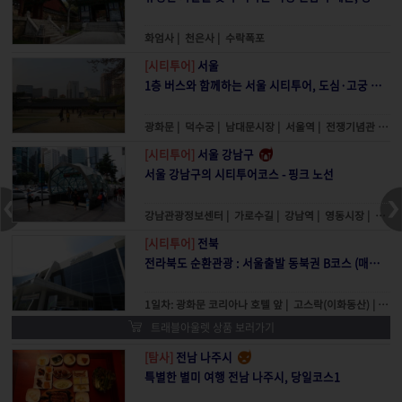
화엄사
|
천은사
|
수락폭포
[시티투어]
서울
1층 버스와 함께하는 서울 시티투어, 도심·고궁 코스
광화문
|
덕수궁
|
남대문시장
|
서울역
|
전쟁기념관 (U.S.O)
[시티투어]
서울 강남구
서울 강남구의 시티투어코스 - 핑크 노선
강남관광정보센터
|
가로수길
|
강남역
|
영동시장
|
신사
[시티투어]
전북
전라북도 순환관광 : 서울출발 동북권 B코스 (매월 2,4주 토요일)
1일차: 광화문 코리아나 호텔 앞
|
고스락(이화동산)
|
미륵
트래블아울렛 상품 보러가기
[탐사]
전남 나주시
특별한 별미 여행 전남 나주시, 당일코스1