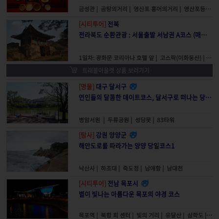
금성관
|
곰탕의거리
|
영산포 홍어의거리
|
영산포등대
|
[시티투어]
전북
전라북도 순환관광 : 서울출발 서남권 A코스 (매월 1,3주 토요일)
1일차: 광화문 코리아나 호텔 앞
|
고스락(이화동산)
|
미륵
트래블아울렛 상품 보러가기
[명물]
대구 달서구
연인들의 달콤한 데이트코스, 달서구로 떠나는 당일코스1
병암서원
|
두류공원
|
성당못
|
83타워
[탐사]
강원 양양군
해안도로를 따라가는 양양 당일코스1
낙산사
|
하조대
|
죽도정
|
남애항
|
남대천
[시티투어]
전남 목포시
별이 빛나는 아름다운 목포의 야경 코스
목포역
|
북항 회 센터
|
빛의 거리
|
유달산
|
삼학도
|
갓바