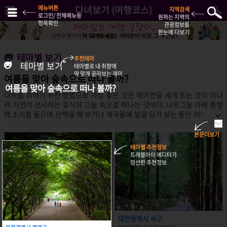
다녀보기 (여행코스)
메뉴버튼
지역검색
로그인/ 전체메뉴등
원하는 지역의
항목확인
관광정보를
한눈에 다보기
테마별 보기
추천테마
테마별 보기
테마별로 내 취향에
딱 맞게 골라보는 재미
여름을 맞아 숲속으로 떠나 볼까?
여름을 맞아 숲속으로 떠나 볼까?
더위를 피하기 위한 방법으로 가장 좋은 것은 에어컨을 세게 트는 것이 아니
라 자연이 선사하는 휴식의 그늘 속으로 떠나는 것이다. 나무그늘 아래 풀벌
레 소리를 들으며 산책을 해 보거나 계곡물에 발을 담가 보는 동안 어느 새 더
위가 저만치 물러나 있을 것. 산이 선사하는 아름다운 풍경을 함께 감상할 수
도 있으니, 여행을 사랑하는 트래블피플에게는 그야말로 일석이조인 일이 아
본문더보기
니라 할 수 없겠다.
인천광역시 계양구
대전광역시 서구