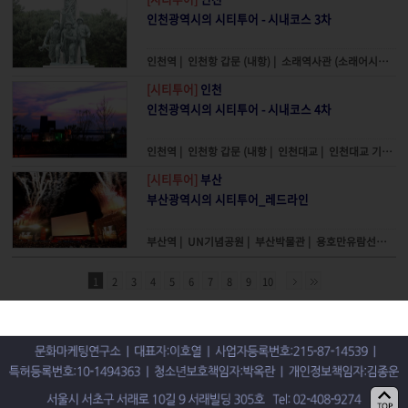
인천광역시의 시티투어 - 시내코스 3차
인천역
|
인천항 갑문 (내항)
|
소래역사관 (소래어시장)
|
[시티투어]
인천
인천광역시의 시티투어 - 시내코스 4차
인천역
|
인천항 갑문 (내항
|
인천대교
|
인천대교 기념관
[시티투어]
부산
부산광역시의 시티투어_레드라인
부산역
|
UN기념공원
|
부산박물관
|
용호만유람선터미널
1
2
3
4
5
6
7
8
9
10