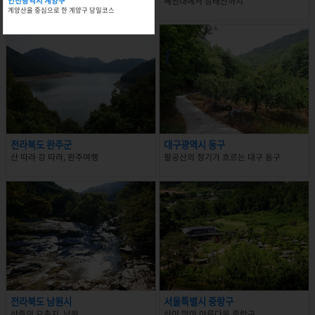
계양산을 중심으로 한 계양구 당일코스
혜천대에서 장태산까지
인천광역시 계양구
계양산을 중심으로 한 계양구 당일코스
전라북도 완주군
대구광역시 동구
산 따라 강 따라, 완주여행
팔공산의 정기가 흐르는 대구 동구
전라북도 남원시
서울특별시 중랑구
산중의 요충지, 남원
산이 많아 아름다운 중랑구