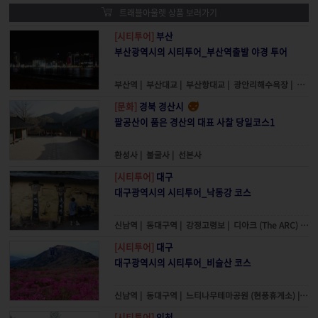
트래블아울렛 상품 보러가기
[시티투어]
부산
부산광역시의 시티투어_부산역출발 야경 투어
부산역
|
부산대교
|
부산항대교
|
광안리해수욕장
|
해운
[문화]
경북 경산시
팔공산이 품은 경산의 대표 사찰 당일코스1
환성사
|
불굴사
|
선본사
[시티투어]
대구
대구광역시의 시티투어_낙동강 코스
신남역
|
동대구역
|
강정고령보
|
디아크 (The ARC)
|
사
[시티투어]
대구
대구광역시의 시티투어_비슬산 코스
신남역
|
동대구역
|
느티나무테마공원 (현풍휴게소)
|
도
[시티투어]
인천