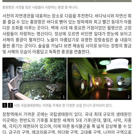
홍원항은 서천을 찾은 사람들이 사랑하는 풍경 중 하나다.
서천의 자연경관을 대표하는 장소로 다음을 추천한다. 바다낚시와 자연산 회
를 즐길 수 있는 홍원항은 바다로 뻗어 있는 방파제와 희고 빨간 등대가 아름
다운 조화를 이루는 곳이다. 백제 시대 때 중요한 거점이었던 월명산은 고장
사람들이 자랑하는 명산이다. 정상에 오르면 비인면 일대가 한눈에 보이고
서해의 풍광이 펼쳐진다. 노을이 아름답기로 유명한 장항송림은 솔 내음이
물씬 풍기는 곳이다. 솔숲을 거닐다 보면 해송림 사이로 보이는 장항의 황금
빛 서해의 모습이 아름답고 독특한 풍경을 연출한다.
1
2
1
2
서천 국립생태원에는 자연을 주제로 한 다양한 상설 전시가 준비되어 있다.
장항역에서 가까운 곳에는 국립생태원이 있다. 국내 최대 규모의 생태원인
이곳에는 한반도의 기후를 포함한 세계의 5대 기후(온대, 열대, 사막, 지중
해, 극지)가 재현되어 있으며, 이에 따른 동식물군을 폭 넓게 감상해 볼 수 있
다. 금구리 구역, 에코리움구역, 하다람 구역, 고대륙 구역, 나저어 구역으로