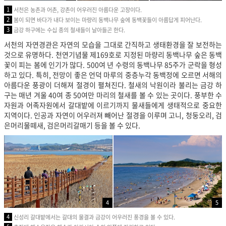
1
서천은 농촌과 어촌, 강촌이 어우러진 아름다운 고장이다.
2
봄이 되면 바다가 내다 보이는 마량리 동백나무 숲에 동백꽃들이 아름답게 피어난다.
3
금강 하구에는 수십 종의 철새들이 날아들곤 한다.
서천의 자연경관은 자연의 모습을 그대로 간직하고 생태환경을 잘 보전하는
것으로 유명하다. 천연기념물 제169호로 지정된 마량리 동백나무 숲은 동백
꽃이 피는 봄에 인기가 많다. 500여 년 수령의 동백나무 85주가 군락을 형성
하고 있다. 특히, 전망이 좋은 언덕 마루의 중층누각 동백정에 오르면 서해의
아름다운 풍광이 더해져 절경이 펼쳐진다. 철새의 낙원이라 불리는 금강 하
구는 매년 겨울 40여 종 50여만 마리의 철새를 볼 수 있는 곳이다. 풍부한 수
자원과 어족자원에서 갈대밭에 이르기까지 물새들에게 생태적으로 중요한
지역이다. 인공과 자연이 어우러져 빼어난 절경을 이루며 고니, 청둥오리, 검
은머리물떼새, 검은머리갈매기 등을 볼 수 있다.
4
5
4
신성리 갈대밭에서는 갈대의 물결과 금강이 어우러진 풍경을 볼 수 있다.