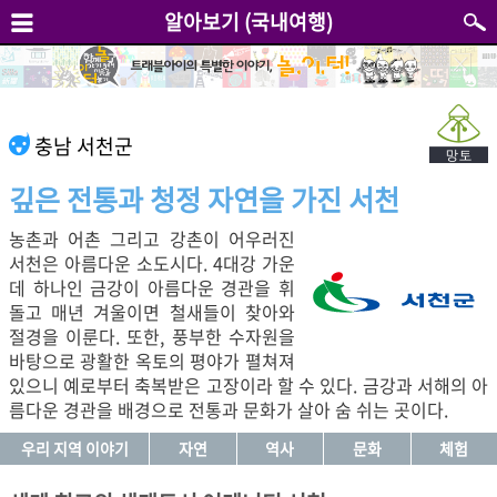
알아보기 (국내여행)
충남 서천군
깊은 전통과 청정 자연을 가진 서천
농촌과 어촌 그리고 강촌이 어우러진
서천은 아름다운 소도시다. 4대강 가운
데 하나인 금강이 아름다운 경관을 휘
돌고 매년 겨울이면 철새들이 찾아와
절경을 이룬다. 또한, 풍부한 수자원을
바탕으로 광활한 옥토의 평야가 펼쳐져
있으니 예로부터 축복받은 고장이라 할 수 있다. 금강과 서해의 아
름다운 경관을 배경으로 전통과 문화가 살아 숨 쉬는 곳이다.
우리 지역 이야기
자연
역사
문화
체험