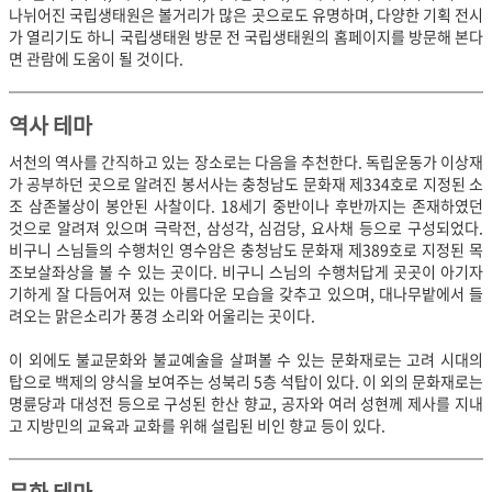
나뉘어진 국립생태원은 볼거리가 많은 곳으로도 유명하며, 다양한 기획 전시
가 열리기도 하니 국립생태원 방문 전 국립생태원의 홈페이지를 방문해 본다
면 관람에 도움이 될 것이다.
역사 테마
서천의 역사를 간직하고 있는 장소로는 다음을 추천한다. 독립운동가 이상재
가 공부하던 곳으로 알려진 봉서사는 충청남도 문화재 제334호로 지정된 소
조 삼존불상이 봉안된 사찰이다. 18세기 중반이나 후반까지는 존재하였던
것으로 알려져 있으며 극락전, 삼성각, 심검당, 요사채 등으로 구성되었다.
비구니 스님들의 수행처인 영수암은 충청남도 문화재 제389호로 지정된 목
조보살좌상을 볼 수 있는 곳이다. 비구니 스님의 수행처답게 곳곳이 아기자
기하게 잘 다듬어져 있는 아름다운 모습을 갖추고 있으며,
대나무밭에서 들
려오는 맑은소리가 풍
경 소리와 어울리는 곳이다.
이 외에도 불교문화와 불교예술을 살펴볼 수 있는 문화재로는 고려 시대의
탑으로 백제의 양식을 보여주는 성북리 5층 석탑이 있다. 이 외의 문화재로는
명륜당과 대성전 등으로 구성된 한산 향교, 공자와 여러 성현께 제사를 지내
고 지방민의 교육과 교화를 위해 설립된 비인 향교 등이 있다.
문화 테마