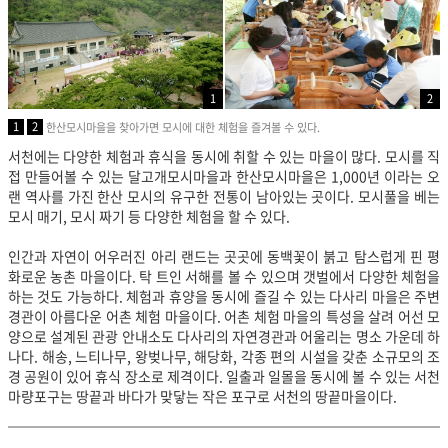
1
2
1
2
한산모시마을을 찾아가면 모시에 대한 체험을 즐겨볼 수 있다.
서천에는 다양한 체험과 휴식을 동시에 취할 수 있는 마을이 많다. 모시를 직
접 만들어볼 수 있는 달고개모시마을과 한산모시마을
은 1,000년 이라는 오
랜 역사를 가진 한산 모시의 유구한 전통이 남아있는 곳이다. 모시풀을 베는
모시 매기, 모시 짜기 등 다양한 체험을 할 수 있다.
인간과 자연이 어우러진 아리 랜드는 곳곳에 동백꽃이 붉고 탐스럽게 핀 평
화로운 농촌 마을이다. 탁 트인 서해를 볼 수 있으며 갯벌에서 다양한 체험을
하는 것도 가능하다. 체험과 휴양을 동시에 즐길 수 있는 다사리 마을은 주변
경관이 아름다운 어촌 체험 마을이다. 어촌 체험 마을의 특성을 살려 어선 모
양으로 설계된 관광 안내소도 다사리의 자연경관과 어울리는 명소 가운데 하
나다. 해송, 느티나무, 왕벚나무, 해당화, 각종 편의 시설을 갖춘 소규모의 조
경 공원이 있어 휴식 장소로 제격이다. 일출과 일몰을 동시에 볼 수 있는 서천
마량포구는 땅끝과 바다가 맞닿는 작은 포구로 서천의 땅끝마을이다.