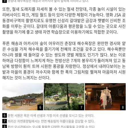
5
춘장대 해수욕장은 해송과 아카시아 숲의 앞쪽에 자리하고 있다.
또한, 철새 도래지를 자세히 볼 수 있는 철새 전망대, 각종 놀이 시설이 있는
리버사이드 파크, 게임 월드 등이 있어 다양한 체험이 가능하다. 영화 JSA 공
동경비구역의 촬영지로도 유명한 신성리 갈대밭은 금강과 햇볕이 신비한 조
화를 이루는 곳이다. 갈대의 아름다움과 평온함을 느낄 수 있는 곳으로 사진
촬영을 하기에 좋고 생태 자연 학습장으로 이용하기에도 적합한 곳이다.
푸른 해송과 아카시아 숲이 어우러진 춘장대 해수욕장은 완만한 경사와 얕
은 수심을 가져 해수욕을 즐기기에 천혜의 조건을 갖
추고 있다. 해수욕뿐만
아니라 썰물 때 들어갈 수 있는 쌍도와 갯벌 체험도 인기가 많다. 보는 이로
하여금 다정함이 느껴지게 하는 천방산은 7개의 봉우리가 둘러쳐져 있고 동
남북 방향이 훤히 트여 시원한 풍광을 자랑한다. 정상에서 내려다보이는 논
밭과 마을의 풍경이 저수지와 함께 한 폭의 그림처럼 펼쳐져 마음마저 시원
해지는 것이 느껴지는 산이다.
6
7
8
6
문헌 서원은 목은 이색 선생과 가정 이곡 선생을 모시고 있는 곳이다.
7
희리산 자연휴양림에서는 천연 해송림의 아름다움을 감상할 수 있다.
8
한산 모시관에서는 모시를 활용한 다양한 전시물들을 구경할 수 있다.