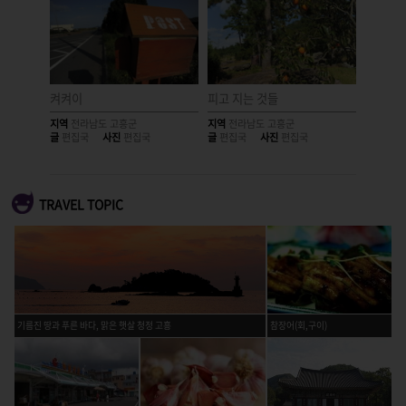
켜켜이
피고 지는 것들
마음이 
지역
전라남도 고흥군
지역
전라남도 고흥군
지역
전라
글
편집국
사진
편집국
글
편집국
사진
편집국
글
편집국
TRAVEL TOPIC
기름진 땅과 푸른 바다, 맑은 햇살 청정 고흥
참장어(회,구이)