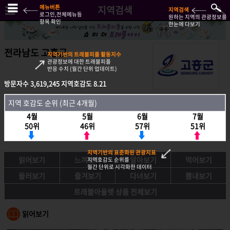
메뉴버튼
지역검색
지역검색
로그인,전체메뉴등
원하는 지역의 관광정보를
항목 확인
한눈에 다보기
전라남도 고흥군
지역기반의 트래블피플 활동지수
관광정보에 대한 트래블피플
반응 수치 (월간 단위 업데이트)
방문자수
3,619,245
지역호감도
8.21
방문자수
3,619,245
지역호감도
8.21
지역 호감도 순위 (최근 4개월)
지역호감도 순위 (최근 4개월)
4월
5월
6월
7월
4월
5월
6월
7월
50위
46위
57위
51위
50위
46위
57위
51위
지역기반의 표준화된 관광지표
읽어보기
느껴보기
알아보기
먹어보기
지역호감도 순위를
월간 단위로 시각화한 데이터
둘러보기
즐겨보기
다녀보기
뽐내보기
트래블아울렛 상품 전체보기
읽어보기