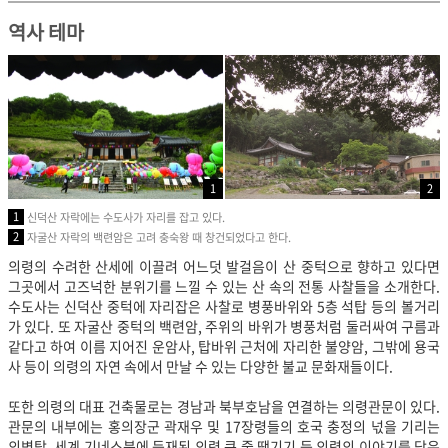
역사 테마
1
2
1
신덕산 자락에는 수도사가 자리를 잡고 있다.
2
자굴산 자락의 백련암은 고려 충숙왕 때 창건되었다고 한다.
의령의 수려한 산세에 이끌려 어느덧 발걸음이 산 중턱으로 향하고 있다면
그곳에서 고즈넉한 분위기를 느낄 수 있는 산 속의 전통 사찰들을 소개한다.
수도사는 신덕산 중턱에 자리잡은 사찰로 병풍바위와 5층 석탑 등의 볼거리
가 있다. 또 자굴산 중턱의 백련암, 주위의 바위가 병풍처럼 둘러싸여 구름과
같다고 하여 이름 지어진 운암사, 탑바위 근처에 자리한 불양암, 그밖에 용국
사 등이 의령의 자연 속에서 만날 수 있는 다양한 불교 문화재들이다.
또한 의령의 대표 건축물로는 경남과 북부호남을 연결하는 의령관문이 있다.
관문의 내부에는 홍의장군 곽재우 및 17장령들의 호국 충정의 넋을 기리는
의병탑, 세계 기네스북에 등재된 의령 큰 줄 땡기기 등 의령의 이야기를 담은