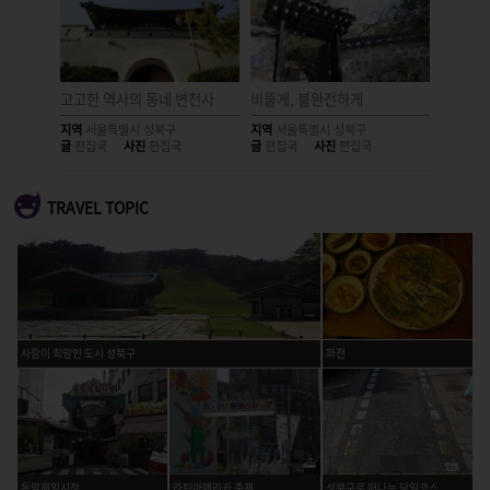
고고한 역사의 동네 변천사
비뚤게, 불완전하게
빈 자리
지역
서울특별시 성북구
지역
서울특별시 성북구
지역
서울
글
편집국
사진
편집국
글
편집국
사진
편집국
글
편집국
TRAVEL TOPIC
사람이 희망인 도시 성북구
파전
돈암제일시장
라틴아메리카 축제
성북구로 떠나는 당일코스