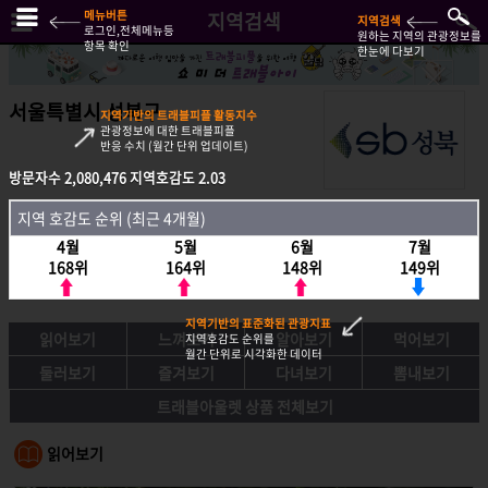
메뉴버튼
지역검색
지역검색
로그인,전체메뉴등
원하는 지역의 관광정보를
항목 확인
한눈에 다보기
서울특별시 성북구
지역기반의 트래블피플 활동지수
관광정보에 대한 트래블피플
반응 수치 (월간 단위 업데이트)
방문자수
2,080,476
지역호감도
2.03
방문자수
2,080,476
지역호감도
2.03
지역 호감도 순위 (최근 4개월)
지역호감도 순위 (최근 4개월)
4월
5월
6월
7월
4월
5월
6월
7월
168위
164위
148위
149위
168위
164위
148위
149위
지역기반의 표준화된 관광지표
읽어보기
느껴보기
알아보기
먹어보기
지역호감도 순위를
월간 단위로 시각화한 데이터
둘러보기
즐겨보기
다녀보기
뽐내보기
트래블아울렛 상품 전체보기
읽어보기