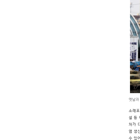
옛날과
소래포
설 등
차가 
염 생
수 있