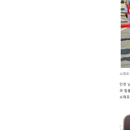
소래포
인천 
과 힘
소래포