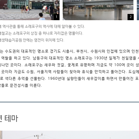
1
2
 역사관을 통해 소래포구의 역사에 대해 알아볼 수 있다.
철교는 소래포구의 상징 중 하나로 자리잡은 명물이다.
생태습지공원 안에는 염전이 위치해 있다.
는 수도권의 대표적인 명소로 경기도 시흥시, 부천시, 수원시와 인접해 있으며 인
 역할을 하고 있다. 남동구의 대표적인 명소 소래포구는 1930년 일제가 천일염을
지나던 곳이다. 소래포구는 새우와 젓갈, 꽃게로 유명하며 지금도 약 100여 곳이 
 곳이라 지금도 수원, 서울지역 사람들이 찾아와 휴식을 만끽하고 돌아간다. 도심에
로 색다른 추억을 선물한다. 1960년대 실향민들이 새우잡이를 하면서 만들어진 
람들로 문전성시를 이룬다.
연 테마