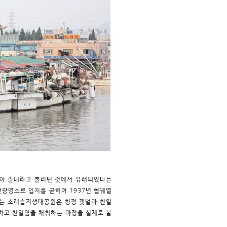
많아 솔내라고 불리던 것에서 유래되었다는
관광명소로 입지를 굳히며 1937년 협궤열
있는 소래습지생태공원은 청정 갯벌과 천일
리하고 천일염을 채취하는 과정을 실제로 볼