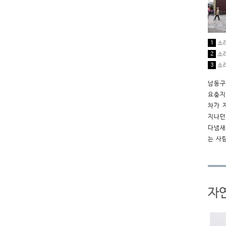
1
소래
2
소래
3
소래
남동구
요충지
차가 
지나던
다냄새
는 사
자