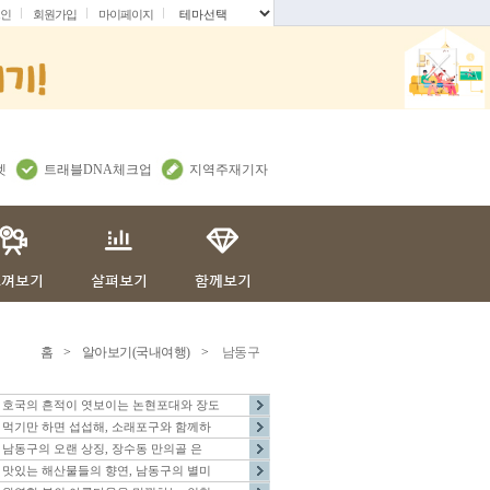
인
회원가입
마이페이지
.
렛
트래블DNA체크업
지역주재기자
홈
>
알아보기(국내여행)
>
남동구
호국의 흔적이 엿보이는 논현포대와 장도
먹기만 하면 섭섭해, 소래포구와 함께하
남동구의 오랜 상징, 장수동 만의골 은
맛있는 해산물들의 향연, 남동구의 별미