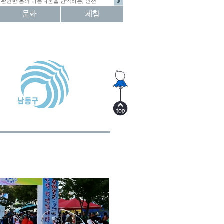
완연한 봄의 아름다움을 만끽하는, 인천
문화
체험