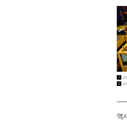
1
소
2
소
역