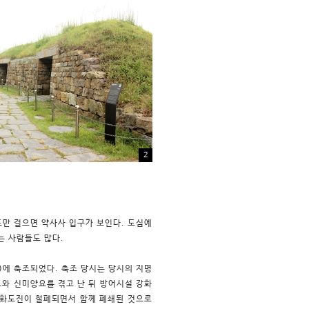
2
도만 걸으면 약사사 입구가 보인다. 도심에
는 사람들도 많다.
)에 축조되었다. 축조 당시는 당시의 지명
와 신미양요를 겪고 난 뒤 방어시설 강화
 화도진이 철폐되면서 함께 폐쇄된 것으로