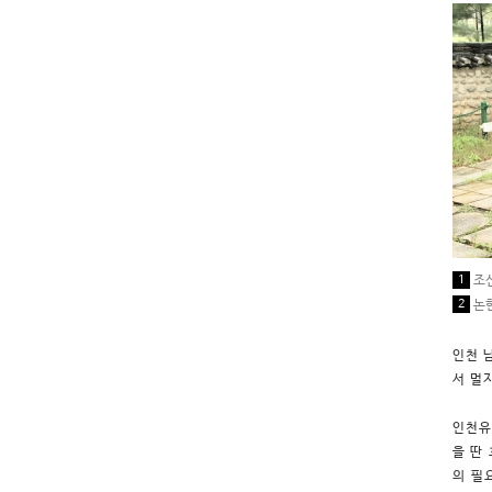
1
조
2
논현
인천 
서 멀
인천유
을 딴
의 필