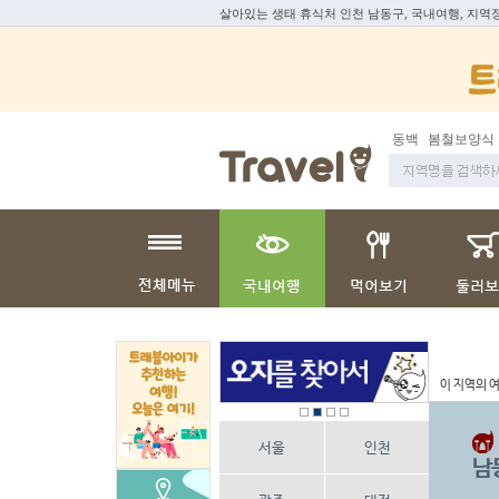
살아있는 생태 휴식처 인천 남동구, 국내여행, 지역
동백
봄철보양식
이 지역의 
서울
인천
남