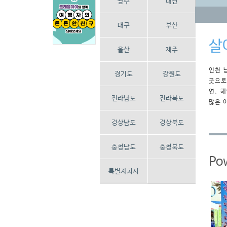
광주
대전
대구
부산
살
울산
제주
인천 
경기도
강원도
곳으로
연, 
전라남도
전라북도
많은 
경상남도
경상북도
충청남도
충청북도
Po
특별자치시