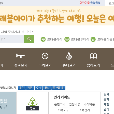
정보
대한민국
들썩들썩
로그
지역 주재기자
쇼 미 더 트래블아이
봄꽃
벚꽃명소
봄철 별미
트래블아이
트래블투데이
트래블아울
여행정보 더보기
탐사
인기 키워드
문화
인천
논현포대
인천대공원
아시아문화관
체험
동구
별미
소래포구
소래습지 생태공원