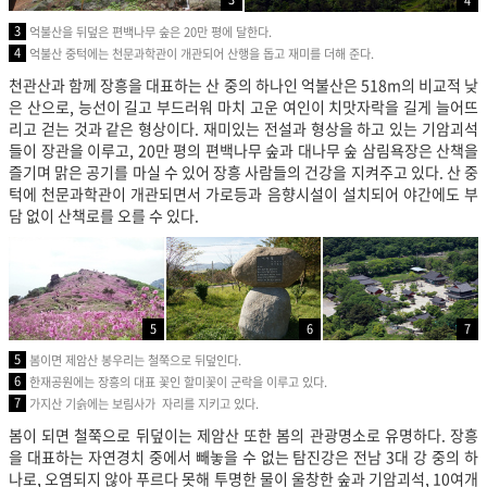
4
3
억불산을 뒤덮은 편백나무 숲은 20만 평에 달한다.
4
억불산 중턱에는 천문과학관이 개관되어 산행을 돕고 재미를 더해 준다.
천관산과 함께 장흥을 대표하는 산 중의 하나인 억불산은 518m의 비교적 낮
은 산으로, 능선이 길고 부드러워 마치 고운 여인이 치맛자락을 길게 늘어뜨
리고 걷는 것과 같은 형상이다. 재미있는 전설과 형상을 하고 있는 기암괴석
들이 장관을 이루고, 20만 평의 편백나무 숲과 대나무 숲 삼림욕장은 산책을
즐기며 맑은 공기를 마실 수 있어 장흥 사람들의 건강을 지켜주고 있다. 산 중
턱에 천문과학관이 개관되면서 가로등과 음향시설이 설치되어 야간에도 부
담 없이 산책로를 오를 수 있다.
5
6
7
5
봄이면 제암산 봉우리는 철쭉으로 뒤덮인다.
6
한재공원에는 장흥의 대표 꽃인 할미꽃이 군락을 이루고 있다.
7
가지산 기슭에는 보림사가 자리를 지키고 있다.
봄이 되면 철쭉으로 뒤덮이는 제암산 또한 봄의 관광명소로 유명하다. 장흥
을 대표하는 자연경치 중에서 빼놓을 수 없는 탐진강은 전남 3대 강 중의 하
나로, 오염되지 않아 푸르다 못해 투명한 물이 울창한 숲과 기암괴석, 10여개