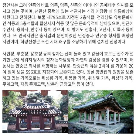
정안사는 고려 인종의 비로 의종, 명종, 신종의 어머니인 공예태후 임씨를 모
시고 있는 곳이며, 천관산 중턱에 있는 천관사는 신라 애장왕 때 영통화상이
세웠다고 전해진다. 보물 제795호로 지정된 3층석탑, 전라남도 유형문화재
인 석등과 5층석탑과 탑산사지 석등 및 많은 문화유적이 남아있으며, 인근에
수인사, 용하사, 만수사 등이 있으며, 이 밖에도 신흥사, 고산사, 미륵사 등이
있다. 또 연곡서원은 송시열의 문인이었던 민정중과 민유중 형제를 배향한
서원이며, 회령진성은 조선 시대 왜구를 소탕하기 위해 설치한 진성이다.
사인정, 부춘정, 용호정 등의 정자는 산이 둘러 있고 강물이 흐르는 산수가 절
기한 곳에 세워져 당시의 정자 문화탐방과 자연의 감상을 겸할 수 있으며, 해
동사는 안중근 의사를 배향하는 사우로, 안중근의 유물 2백여 점 가운데 20
여 점이 보물 596호로 지정되어 보존되고 있다. 옛날 양반집의 원형을 보존
하고 있는 가옥으로는 위성룡 가옥, 위봉한 가옥, 위성열 가옥, 위성탁 가옥,
무계고택, 자응 존재고택, 방촌리 근암고택 등이 있다.
3
4