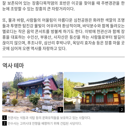
잘 보존되어 있는 장흥다목적댐의
호반은 이곳을 찾아올 때 주변경관을 한
눈에 조망할 수 있는 장흥의 큰 자랑거리이다.
또, 물과 바람, 사람들의 어울림이 아름다운 심천공원은 화려한 색깔의 조명
들과 투명한 탐진강 물빛이 어우러져 환상적이며, 바닥분수와 함께 들려오는
멜로디는 작은 음악 콘서트를 방불케 하기도 한다. 이밖에 천관산과 함께 장
흥을 대표하는 수인산, 부용산, 사자산은 등산을 하는 사람들로부터 발길이
끊이지 않으며, 푸조나무, 삼산리 후박나무, 옥당리 효자송 등은 장흥 마을 곳
곳에 심어져 오랜 역사를 자랑하고 있다.
역사 테마
2
1
1
천관사는 석등과 석탑 등의 문화유적들을 보유하고 있는 사찰이다.
2
만수사는 고려시대 안향을 배향하기 위해 건립된 사당이다.