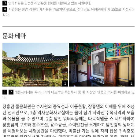
3
연곡서원은 민정중과 민유중 형제를 배향하고 있는 서원이다.
4
사인정은 설암 김필이 제자들을 가르치던 곳으로, 전라남도 유형문화재 제 55호로 지정되어
있다.
문화 테마
1
2
1
2
해동사에서는 우리나라의 대표적인 독립투사 중 한 사람인 안중근 의사를 배향하고 있
다.
장흥댐 물문화관은 수자원의 중요성과 이용현황, 장흥댐의 이해를 위해 조성
된 전시관으로, 1층 역사문화자료실에는 물에 잠겨 사라진 수목지역의 모습
과 유물을 볼 수 있으며, 2층 탐진 워터리움에는 다목적댐을 쇼 세트화하여
장흥댐의 구조와 홍수조절, 용수공급, 수력발전을 소개하고 탐진강의 생태계
를 체험해보는 체험공간을 마련했다. 억불산 가는 길에 자리 잡은 귀족호도
박물관은 장흥에서만 자생하는 귀족호도를 다양한 품종으로 육종, 관리, 보