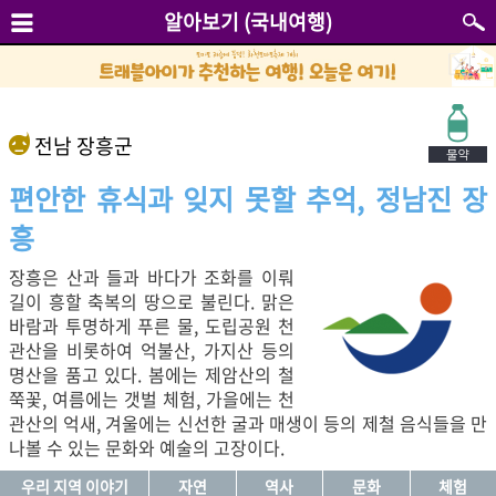
알아보기 (국내여행)
전남 장흥군
편안한 휴식과 잊지 못할 추억, 정남진 장
흥
장흥은 산과 들과 바다가 조화를 이뤄
길이 흥할 축복의 땅으로 불린다. 맑은
바람과 투명하게 푸른 물, 도립공원 천
관산을 비롯하여 억불산, 가지산 등의
명산을 품고 있다. 봄에는 제암산의 철
쭉꽃, 여름에는 갯벌 체험, 가을에는 천
관산의 억새, 겨울에는 신선한 굴과 매생이 등의 제철 음식들을 만
나볼 수 있는 문화와 예술의 고장이다.
우리 지역 이야기
자연
역사
문화
체험