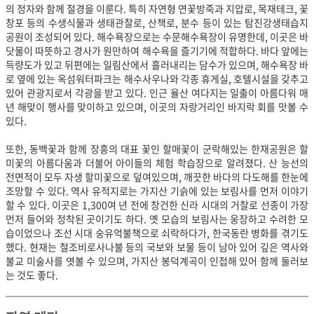
의 정자와 함께 절경을 이룬다. 특히 자연형 연꽃방죽과 지압로, 목재테크, 꽃
창포 등의 수생식물과 생태관찰로, 산책로, 분수 등이 있는 탐진강생태습지
공원이 조성되어 있다. 해수욕장으로는 수문해수욕장이 유명한데, 이곳은 바
닷물이 따뜻하고 경사가 원만하여 해수욕을 즐기기에 적합하다. 바다 앞에는
득량도가 있고 뒤편에는 일림산에서 흘러내리는 담수가 있으며, 해수욕장 바
로 옆에 있는 옥섬워터파크는 해수사우나와 각종 휴게실, 호텔시설을 갖추고
있어 관광지로서 각광을 받고 있다. 인근 율산 여다지는 일출이 아름다워 매
년 해맞이 행사를 맞이하고 있으며, 이곳의 자랑거리인 바지락 회를 맛볼 수
있다.
또한, 동백꽃과 함께 장흥의 대표 꽃인 할매꽃이 군락해있는 한재공원은 할
미꽃의 아름다움과 더불어 아이들의 체험 학습장으로 알려졌다. 산 능선의
전면적이 모두 자생 할미꽃으로 덮여있으며, 깨끗한 바다의 다도해를 한눈에
조망할 수 있다. 역사 유적지로는 가지산 기슭에 있는 보림사를 먼저 이야기
할 수 있다. 이곳은 1,300여 년 전에 창건한 신라 시대의 거찰로 선종이 가장
먼저 들어와 정착된 곳이기도 하다. 옛 모습의 보림사는 웅장하고 수려한 모
습이었으나 조선 시대 숭유억불책으로 쇠락하다가, 한국동란 병화를 겪기도
했다. 현재는 철조비로사나불 등의 국보와 보물 등이 남아 있어 깊은 역사와
불교 미술사를 엿볼 수 있으며, 가지산 봉덕계곡이 인접해 있어 함께 둘러보
는 것도 좋다.