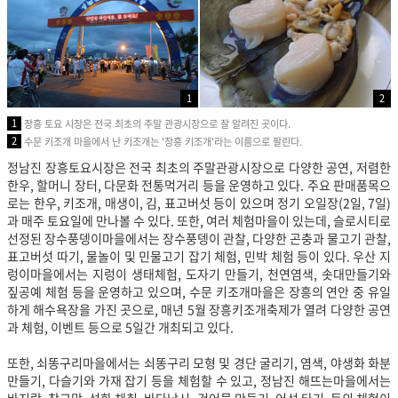
1
2
1
장흥 토요 시장은 전국 최초의 주말 관광시장으로 잘 알려진 곳이다.
2
수문 키조개 마을에서 난 키조개는 '장흥 키조개'라는 이름으로 팔린다.
정남진 장흥토요시장은 전국 최초의 주말관광시장으로 다양한 공연, 저렴한
한우, 할머니 장터, 다문화 전통먹거리 등을 운영하고 있다. 주요 판매품목으
로는 한우, 키조개, 매생이, 김, 표고버섯 등이 있으며 정기 오일장(2일, 7일)
과 매주 토요일에 만나볼 수 있다. 또한, 여러 체험마을이 있는데, 슬로시티로
선정된 장수풍뎅이마을에서는 장수풍뎅이 관찰, 다양한 곤충과 물고기 관찰,
표고버섯 따기, 물놀이 및 민물고기 잡기 체험, 민박 체험 등이 있다. 우산 지
렁이마을에서는 지렁이 생태체험, 도자기 만들기, 천연염색, 솟대만들기와
짚공예 체험 등을 운영하고 있으며, 수문 키조개마을은 장흥의 연안 중 유일
하게 해수욕장을 가진 곳으로,
매년 5월 장흥키조개축제가 열려 다양한 공연
과 체험, 이벤트 등으로 5일간 개최되고 있다.
또한, 쇠똥구리마을에서는 쇠똥구리 모형 및 경단 굴리기, 염색, 야생화 화분
만들기, 다슬기와 가재 잡기 등을 체험할 수 있고, 정남진 해뜨는마을에서는
바지락, 참고막, 석화 채취, 바다낚시, 건어물 만들기, 어선 타기, 등의 체험이