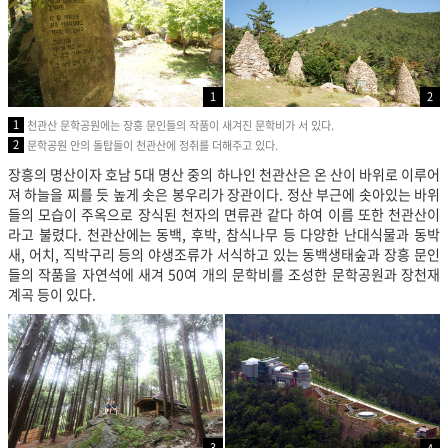
1
2
1
천관산 문학공원에는 장흥 문인들의 작품이 새겨진 문학비가 서 있다.
2
문학공원 안의 돌탑들이 천관산에 정취를 더해주고 있다.
장흥의 명산이자 호남 5대 명산 중의 하나인 천관산은 온 산이 바위로 이루어
져 하늘을 찌를 듯 높게 솟은 봉우리가 장관이다. 정산 부근에 솟아있는 바위
들의 모습이 주옥으로 장식된 천자의 면류관 같다 하여 이름 또한 천관산이
라고 불렸다. 천관산에는 동백, 후박, 참식나무 등 다양한 난대식물과 동박
새, 어치, 직박구리 등의 야생조류가 서식하고 있는 동백생태숲과 장흥 문인
들의 작품을 자연석에 새겨 50여 개의 문학비를 조성한 문학공원과 장천재
계곡 등이 있다.
3