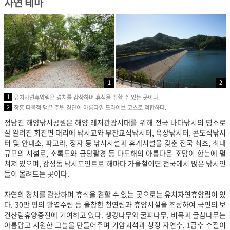
자연 테마
1
2
1
유치자연휴양림은 경치를 감상하며 휴식을 취할 수 있는 곳이다.
2
장흥 다목적 댐은 주변 경관이 아름다워 드라이브 코스로 적합하다.
정남진 해양낚시공원은 해양 레저관광시대를 위해 전국 바다낚시의 명소로
잘 알려진 회진면 대리에 낚시교와 부잔교식낚시터, 육상낚시터, 콘도식낚시
터 및 안내소, 파고라, 정자 등 낚시시설과 휴게시설을 갖춘 전국 최초, 최대
규모의 시설로, 소록도와 금당팔경 등 다도해의 아름다운 조망이 한눈에 펼
쳐져 있으며, 감성돔 낚시포인트로 해마다 가을철이면 전국에서 많은 낚시인
들이 몰려드는 곳이다.
자연의 경치를 감상하며 휴식을 겸할 수 있는 곳으로는 유치자연휴양림이 있
다. 30만 평의 활엽수림 등 울창한 천연림과 휴양시설을 조성하여 국민의 보
건산림휴양증진에 기여하고 있다. 생강나무와 굴피나무, 비목과 굴참나무는
아름답고 시원한 그늘을 만들어주며 기암괴석과 청정 자연수, 1급수 수질이