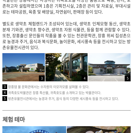
존하고자 설립하였으며 1층은 기획전시실, 2층은 관리 및 자료실, 부대시설
로는 테마공원, 육종 및 배양실, 자연쉼터, 판매장 등이 있다.
별도로 생약초 체험랜드가 조성되어 있는데, 생약초 인체모형 동산, 생약초
분재 기와관, 생약초 향수관, 생약초 자원 식물관, 등을 함께 관람할 수 있다.
또한, 장흥출신 문인들의 작품을 볼 수 있는 천관문학관, 장흥 위씨 집성촌으
로 농경과 주거, 음식과 복식문화, 놀이문화, 세시풍속 등을 전시하고 있는 방
촌유물전시관이 있다.
3
4
5
3
장흥댐 물 문화관에서는 수자원의 이모저모를 살펴볼 수 있다.
4
귀족호도박물관은 장흥 특산물, 귀족호도를 소개하고 있는 박물관이다.
5
방촌유물전시관에서는 농경과 주거, 음식 등의 다양한 세시풍속 등을 전시하고 있다.
체험 테마