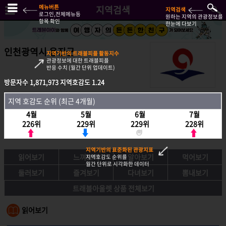
메뉴버튼
지역검색
지역검색
로그인,전체메뉴등
원하는 지역의 관광정보를
항목 확인
한눈에 다보기
인천광역시 옹진군
지역기반의 트래블피플 활동지수
관광정보에 대한 트래블피플
반응 수치 (월간 단위 업데이트)
방문자수
1,871,973
지역호감도
1.24
방문자수
1,871,973
지역호감도
1.24
지역 호감도 순위 (최근 4개월)
지역호감도 순위 (최근 4개월)
4월
5월
6월
7월
4월
5월
6월
7월
226위
229위
229위
228위
226위
229위
229위
228위
지역기반의 표준화된 관광지표
읽어보기
느껴보기
알아보기
먹어보기
지역호감도 순위를
월간 단위로 시각화한 데이터
둘러보기
즐겨보기
다녀보기
뽐내보기
트래블아울렛 상품 전체보기
읽어보기