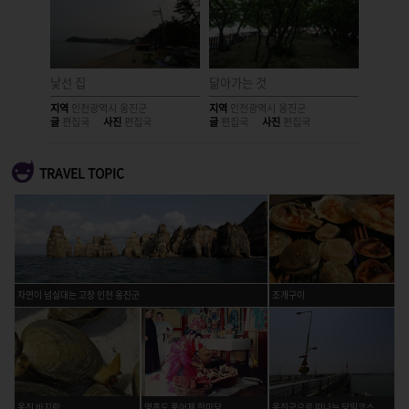
해수욕장
낯선 집
닮아가는 것
흰 깃처
지역
인천광역시 옹진군
지역
인천광역시 옹진군
지역
인천
글
편집국
사진
편집국
글
편집국
사진
편집국
글
편집국
TRAVEL TOPIC
자연이 넘실대는 고장 인천 옹진군
조개구이
옹진 바지락
영흥도 풍어제 한마당
옹진군으로 떠나는 당일코스