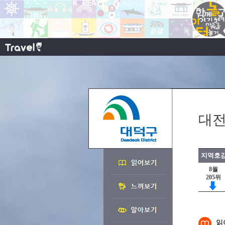
대전
지역호감
8월
205위
읽