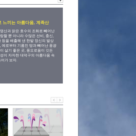
 느끼는 아름다움, 계족산
명산과 맑은 호수의 조화로 빼어난
랑할 뿐 아니라 수많은 선비, 충신,
자 등을 배출해 낸 한밭 정신의 발상
, 예로부터 기름진 땅과 빼어난 풍광
이 살기 좋은 곳, 풍요로움이 깃든
성이 자자한 대덕구의 아름다움 속
들어가 보자.