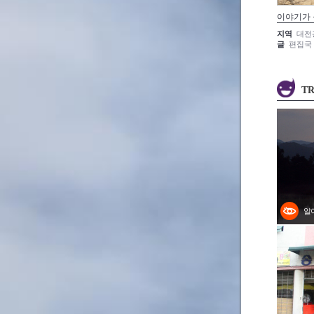
이야기가
지역
대전
글
편집국
TR
알