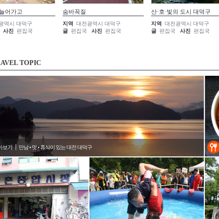
 늘어가고
숨바꼭질
산·호·빛의 도시 대덕구
광역시 대덕구
지역
대전광역시 대덕구
지역
대전광역시 대덕구
사진
편집국
글
편집국
사진
편집국
글
편집국
사진
편집국
AVEL TOPIC
아보기
만남 • 멋 • 휴식이 있는 대전 대덕구