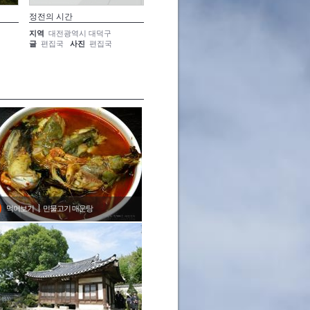
정전의 시간
축제에 녹아들다
옛 맛을
지역
대전광역시 대덕구
지역
대전광역시 대덕구
지역
대
글
편집국
사진
편집국
글
편집국
사진
편집국
글
편집
먹어보기
민물고기 매운탕