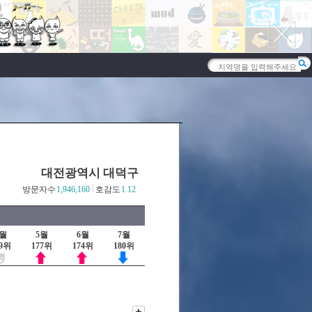
대전광역시 대덕구
방문자수
1,946,160
호감도
1.12
4월
5월
6월
7월
89위
177위
174위
180위