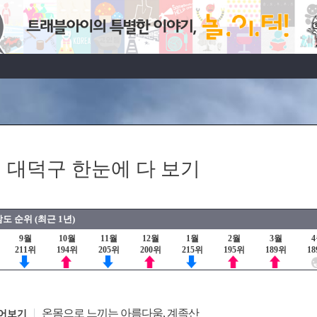
 대덕구 한눈에 다 보기
도 순위 (최근 1년)
9월
10월
11월
12월
1월
2월
3월
211위
194위
205위
200위
215위
195위
189위
1
온몸으로 느끼는 아름다움, 계족산
어보기