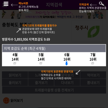
메뉴버튼
지역검색
지역검색
로그인,전체메뉴등
원하는 지역의 관광정보를
항목 확인
한눈에 다보기
충청북도 청주시
지역기반의 트래블피플 활동지수
관광정보에 대한 트래블피플
반응 수치 (월간 단위 업데이트)
방문자수
5,893,956
지역호감도
9.69
방문자수
5,893,956
지역호감도
9.69
지역 호감도 순위 (최근 4개월)
지역호감도 순위 (최근 4개월)
4월
5월
6월
7월
4월
5월
6월
7월
14위
14위
16위
16위
14위
14위
16위
16위
지역기반의 표준화된 관광지표
읽어보기
느껴보기
알아보기
먹어보기
지역호감도 순위를
월간 단위로 시각화한 데이터
둘러보기
즐겨보기
다녀보기
뽐내보기
트래블아울렛 상품 전체보기
읽어보기