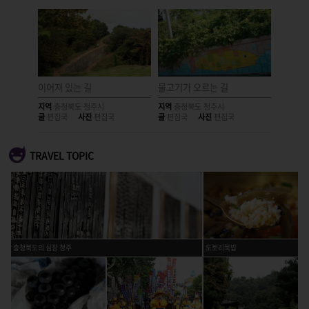
도 청주
이어져 있는 길
물고기가 오르는 길
문인석 
지역
충청북도 청주시
지역
충청북도 청주시
지역
충청
글
편집국
사진
편집국
글
편집국
사진
편집국
글
편집국
TRAVEL TOPIC
충청북도의 심장 청주
도토리묵밥