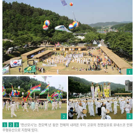
1
2
3
'한산모시'는 천오백 년 동안 전해져 내려온 우리 고유의 천연섬유로 유네스코 인류
1
2
3
무형유산으로 지정돼 있다.