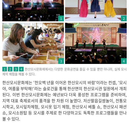
1
2
3
4
한산모시문화제에서는 다양한 문화공연을 즐길 수 있을 뿐만 아니라, 실제 모시
1
2
3
4
제작 체험을 해볼 수 있다.
한산모시문화제는 '천오백 년을 이어온 한산모시의 바람'이라는 컨셉, '모시
야, 여름을 부탁해!'라는 슬로건을 통해 한산면의 한산모시관 일원에서 개최
된다. 이번 한산모시문화제는 예년보다 더욱 풍성한 프로그램을 준비하여,
지역 대표 축제로서의 품격을 한 차원 더 높였다. 저산팔읍길쌈놀이, 전통모
시학교, 모시잎차체험, 모시옷 입기 체험, 한산모시 베틀 쇼, 한산모시 패션
쇼, 모시소원탑 등 모시를 주제로 한 다양하고도 독특한 프로그램들을 만나
볼 수 있다.