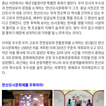
충남 서천에서는 매년 6월경이면 특별한 축제가 열린다. 우리 모시의 우수성
과 천연섬유의 장점을 소개하는 ‘한산모시문화제’가 그것. 충남 서천군은 ‘한
산모시’의 대표 산지다. 한산모시는 무려 천오백 년 역사를 간직하고 있는 우
리 고유의 천연섬유로, 예부터 임금님께 진상을 했을 정도로 그 명성이 높았
다고 전해진다. 언뜻 투박해 보이는 모시옷에는 한여름 땡볕 더위도 시원하
게 물리칠 수 있는 옛 조상들의 지혜가 숨겨져 있다. 땀이 차지 않고 바람이
잘 통하기 때문에 상대적으로 더위를 덜 느끼게 되는 것이다.
이처럼 우수한 우리 고유의 천연섬유와 전통문화를 소개하는 장(場)인 한산
모시문화제는 1989년 처음 개최된 이래 30년간 꾸준히 개최되어 오고 있다.
작은 마을 행사에 지나지 않았던 축제는 20여 년의 시간을 거치면서 충청남
도 3대 문화제, 문화체육관광부 선정 우수문화관광축제로 지정될 만큼 크게
성장했다. 최근에는 국내 관광객뿐만 아니라 외국 관광객들에게까지 한산모
시의 역사성과 우수성을 널리 알리는 국제적인 축제로서 자리매김하고 있
다.
한산모시문화제를 주목하라!