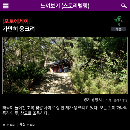
느껴보기 (스토리텔링)
[포토에세이]
가만히 웅크려
경기 광명시
| 스팟 : 설계조영정
빼곡이 들어찬 초록 빛깔 사이로 집 한 채가 웅크리고 있다. 모든 것이 하나의
풍경인 듯, 참으로 조용하다.
글
| 사진
편집국
편집국