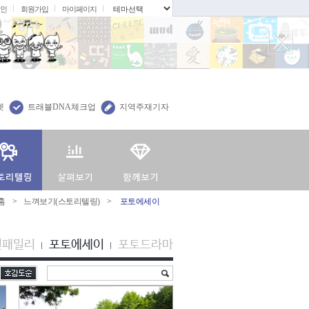
인
회원가입
마이페이지
.
렛
트래블DNA체크업
지역주재기자
홈
>
느껴보기(스토리텔링)
>
포토에세이
션패밀리
포토에세이
포토드라마