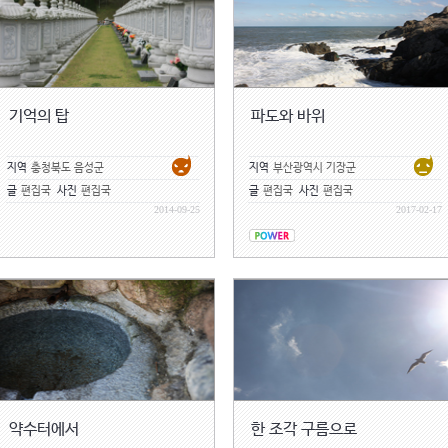
기억의 탑
파도와 바위
지역
충청북도 음성군
지역
부산광역시 기장군
글
편집국
사진
편집국
글
편집국
사진
편집국
2014-09-25
2017-02-17
약수터에서
한 조각 구름으로