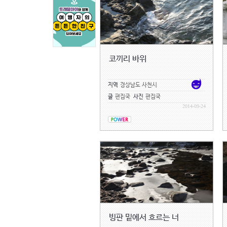
코끼리 바위
지역
경상남도 사천시
글
편집국
사진
편집국
2014-09-24
빙판 밑에서 흐르는 너