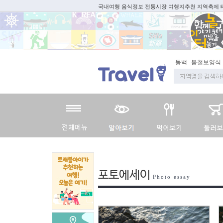
국내여행 음식정보 전통시장 여행지추천 지역축제
동백
봄철보양식
포토에세이
Photo essay