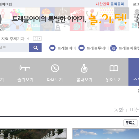
대한민국
들썩들썩
 테마여행
로그
지역 주재기자
쇼 미 더 트래블아이
봄꽃
벚꽃명소
봄철 별미
트래블아이
트래블투데이
트래블아울
동화
미