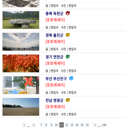
글 |
편집국
사진 |
편집국
충북 옥천군
[포토에세이]
고인돌의 주인
글 |
편집국
사진 |
편집국
경북 울진군
[포토에세이]
모두가 떠나고
글 |
편집국
사진 |
편집국
경기 연천군
[포토에세이]
달콤한 풍경
글 |
편집국
사진 |
편집국
부산 부산진구
[포토에세이]
그래도 바람개비니까
글 |
편집국
사진 |
편집국
전남 영광군
[포토에세이]
가지런한 발걸음
글 |
편집국
사진 |
편집국
...
...
1
7
8
9
10
11
12
13
14
15
16
144