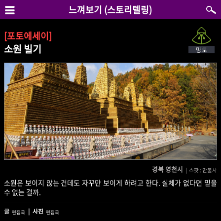
느껴보기 (스토리텔링)
[포토에세이]
소원 빌기
경북 영천시
| 스팟 : 만불사
소원은 보이지 않는 건데도 자꾸만 보이게 하려고 한다. 실체가 없다면 믿을
수 없는 걸까.
글
| 사진
편집국
편집국