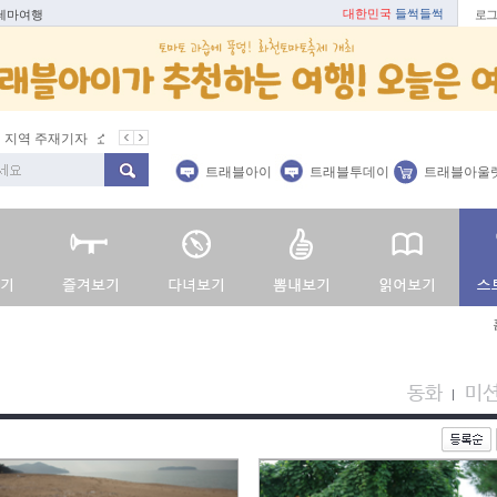
대한민국
들썩들썩
 테마여행
로그
지역 주재기자
쇼 미 더 트래블아이
봄꽃
벚꽃명소
봄철 별미
트래블아이
트래블투데이
트래블아울
동화
미