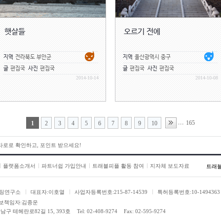
햇살들
오르기 전에
지역
전라북도 부안군
지역
울산광역시 중구
글
편집국
사진
편집국
글
편집국
사진
편집국
2014-10-14
2014-10-08
165
...
1
2
3
4
5
6
7
8
9
10
 타로로 확인하고, 포인트 받으세요!
플랫폼소개서
파트너쉽 가입안내
트래블피플 활동 참여
지자체 보도자료
트래
팅연구소
대표자:이호열
사업자등록번호:215-87-14539
특허등록번호:10-1494363
보책임자:김종운
남구 테헤란로82길 15, 393호
Tel: 02-408-9274
Fax: 02-595-9274