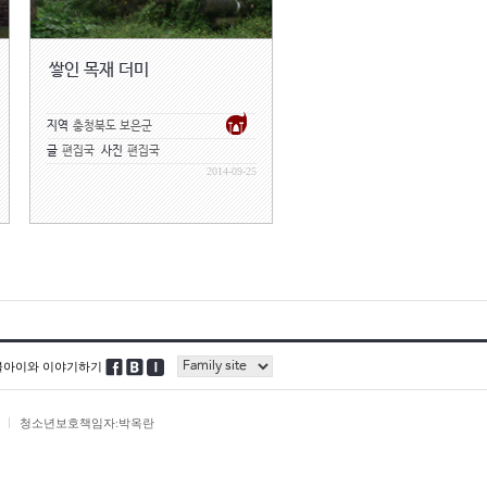
쌓인 목재 더미
지역
충청북도 보은군
글
편집국
사진
편집국
2014-09-25
블아이와 이야기하기
청소년보호책임자:박옥란