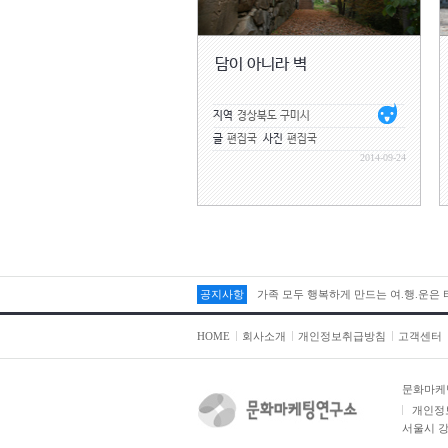
담이 아니라 벽
지역
경상북도 구미시
글
편집국
사진
편집국
2014-09-24
공지사항
가족 모두 행복하게 만드는 여.행.운은
HOME
회사소개
개인정보취급방침
고객센터
문화마케
개인정
서울시 강