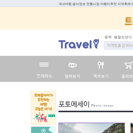
국내여행 음식정보 전통시장 여행지추천 지역축제
동백
봄철보양식
포토에세이
Photo essay