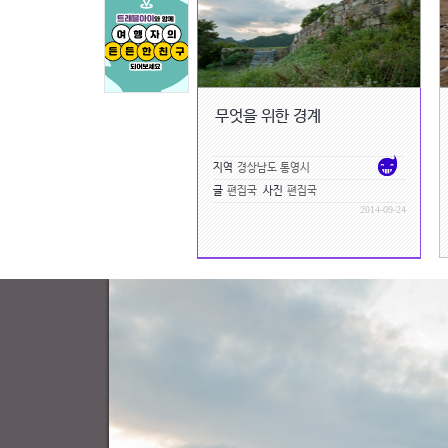
무엇을 위한 경계
지역
경상남도 통영시
글
편집국
사진
편집국
2014-09-24