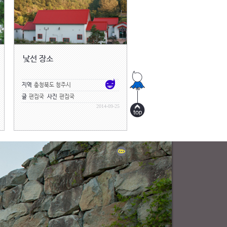
낯선 장소
지역
충청북도 청주시
글
편집국
사진
편집국
2014-09-25