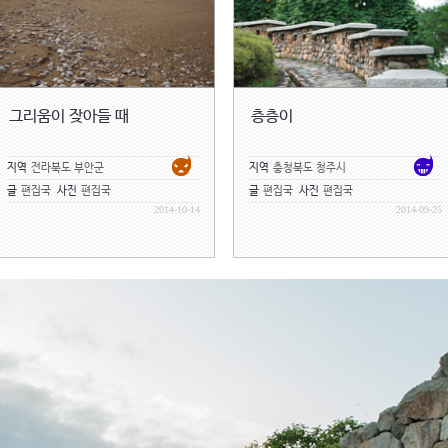
그리움이 잦아들 때
층층이
지역
전라북도 부안군
지역
충청북도 청주시
글
편집국
사진
편집국
글
편집국
사진
편집국
2014-10-14
2014-09-25