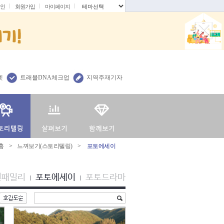
인
회원가입
마이페이지
.
렛
트래블DNA체크업
지역주재기자
홈
>
느껴보기(스토리텔링)
>
포토에세이
션패밀리
포토에세이
포토드라마