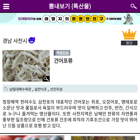
뽐내보기 (특산물)
경남 사천시
제철없음
건어포류
,
,
남일대해수욕장
실안낙조
선진리성
청정해역 한려수도 삼천포의 대표적인 건어포는 쥐포, 오징어포, 명태포로
소문난 맛과 품질로서 육질이 부드러우며 맛이 담백하고 안주, 반찬, 간식으
로 누구나 즐겨먹는 명산물이다. 또한 사천지역은 남해안 한류의 자연풍과
풍부한 일조량으로 인해 건포류 건조에 최적의 기후조건으로 가장 맛이 뛰어