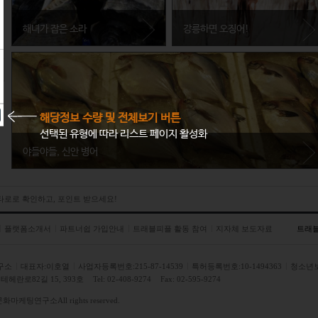
해녀가 잡은 소라
강릉하면 오징어!
강원도 강릉시
강릉지역 동해안 바닷가에서 많이 잡
히는 오징어는 오징어 맨손잡기 축제
해당정보 수량 및 전체보기 버튼
가 개최될 정도로 인기 있는 특산물!
선택된 유형에 따라 리스트 페이지 활성화
야들야들, 신안 병어
제주특별자치도 서귀포시
서귀포시의 지귀도 앞바다에서는 해녀
전라남도 신안군
 타로로 확인하고, 포인트 받으세요!
들이 싱싱한 소라를 잡아 올린다. 서귀
 타로로 확인하고, 포인트 받으세요!
5월부터 8월까지가 제철인 신안 병어는 불포화지방산이 다량 함유되어있어 성인병과
포시의 해녀들이 잡은 소라의 맛을 상
치매 등에 효과가 있다.
플랫폼소개서
상해 보라!
파트너쉽 가입안내
트래블피플 활동 참여
지자체 보도자료
트래
구소
대표자:이호열
사업자등록번호:215-87-14539
특허등록번호:10-1494363
청소년
헤란로82길 15, 393호
Tel: 02-408-9274
Fax: 02-595-9274
문화마케팅연구소
All rights reserved.