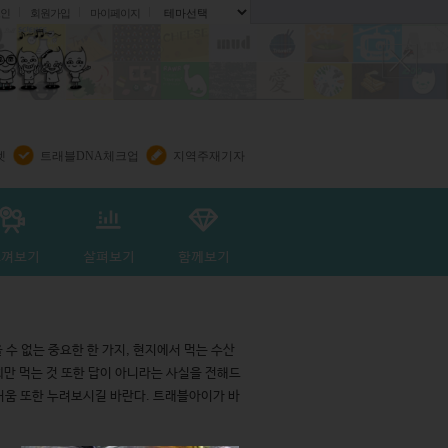
인
회원가입
마이페이지
.
렛
트래블DNA체크업
지역주재기자
 수 없는 중요한 한 가지, 현지에서 먹는 수산
회만 먹는 것 또한 답이 아니라는 사실을 전해드
거움 또한 누려보시길 바란다. 트래블아이가 바