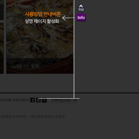
사용방법 안내버튼
전라남도 장흥군
설명 페이지 활성화
장흥 키조개의 담백한 맛은 장흥을 찾
았을 때 꼭 즐겨야 하는 것들 중 하나
다. 키조개와 표고, 쇠고기를 함께 즐
기는 장흥삼합 또한 별미 중의 별미!
소래포구는 꽃게!
블아이와 이야기하기
보호책임자:박옥란
개인정보책임자:김종운
인천광역시 남동구
소래포구에서 가장 인기 있는 품목 중