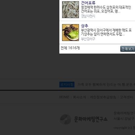
건어포류
상추
청정해역 한려수도 삼천포의 대표적인
부산광역시 강서구에서 재배한 맥도
건어포는 쥐포, 오징어포, 명...
포기상추는 잎이 연하면서도 두텁...
경남 사천시
부산 강서구
상추
인삼
전체 1616개
부산광역시 강서구에서 재배한 맥도 포
충청북도 옥천군 청산면, 청성면 일대
기상추는 잎이 연하면서도 두텁...
에서 생산되는 인삼은 통기성이...
부산 강서구
충북 옥천군
전체 1616개
감물염색
청도 감은 수분 함량이 많고 씨가 없어
염색 재료로 아주 적합하다...
경북 청도군
오색한과
한과는 찹쌀가루, 과일, 엿, 계피, 꿀
등과 같은 고유한 재료를...
가족 모두 행복하게 만드는 여.행.운은
공지사항
강원 양양군
가족 모두 행복하게 만드는 여.행.운은
전통예산옹기
HOME
회사소개
개인정보취급방침
고객센터
전통예산용기는 3대에 걸쳐 100년을
넘게 만들어온 전통옹기이다....
충남 예산군
문화마케팅연
돌김
서울시 강남구 테
12월부터 이듬해 2월의 울릉도에는
바위에 널려있는 돌김으로 향긋...
copyright (c)
경북 울릉군