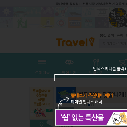
국내여행 음식정보 전통시장 여행지추천 지역축제
봄철 별미
동백
봄철보양
인덱스 배너를 클릭
뽐내보기 추천테마 배너
테마별 인덱스 배너
봄(3월
여름(6월
가을(9월
전체
~5월)
~8월)
~11월)
겨울(12월