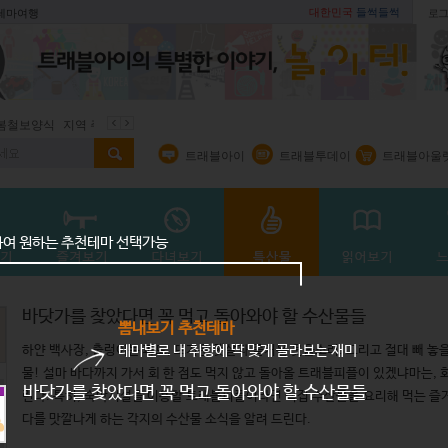
대한민국
들썩들썩
 테마여행
로그
식
지역 주재기자
쇼 미 더 트래블아이
봄꽃
벚꽃명소
트래블아이
트래블투데이
트래블아울
하여 원하는 추천테마 선택가능
바닷가를 찾았다면 꼭 먹고 돌아와야 할 수산물들
뽐내보기 추천테마
테마별로 내 취향에 딱 맞게 골라보는 재미
하얀 백사장, 출렁이는 파도, 뜨거운 햇살과 즐거운 웃음소리. 그리고 절대 빼 놓을
물! 설마 바다까지 가서 회 한 점도 먹지 않고 돌아올 트래블피플이 있겠냐마는, 
바닷가를 찾았다면 꼭 먹고 돌아와야 할 수산물들
린다. 특히, 숙박시설을 이용할 트래블피플이라면 직접 수산물을 요리해 먹는 즐
다를 맛깔나게 하는 각지의 수산물 소식을 알려 드린다.