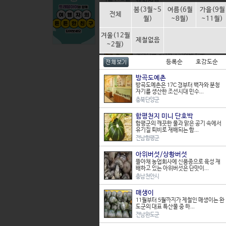
제철없음
~2월)
봄(3월~5
여름(6월
가을(9월
전체
월)
~8월)
~11월)
등록순
호감도순
전체보기
상품만 보기
겨울(12월
제철없음
방곡도예촌
~2월)
방곡도예촌은 17C 경부터 백자와 분
청자기를 생산한 조선시대 민수...
등록순
호감도순
충북 단양군
방곡도예촌
함평천지 미니 단호박
방곡도예촌은 17C 경부터 백자와 분청
함평군의 깨끗한 물과 맑은 공기 속에
자기를 생산한 조선시대 민수...
서 유기질 퇴비로 재배되는 함...
충북 단양군
전남 함평군
함평천지 미니 단호박
아위버섯/상황버섯
함평군의 깨끗한 물과 맑은 공기 속에서
뜰아채 농업회사에 신품종으로 육성
유기질 퇴비로 재배되는 함...
재배하고 있는 아위버섯은 단맛이...
전남 함평군
충남 천안시
아위버섯/상황버섯
매생이
뜰아채 농업회사에 신품종으로 육성 재
11월부터 5월까지가 제철인 매생이
배하고 있는 아위버섯은 단맛이...
는 완도군의 대표 특산물 중 하...
충남 천안시
전남 완도군
매생이
건어포류
11월부터 5월까지가 제철인 매생이는 완
청정해역 한려수도 삼천포의 대표적
도군의 대표 특산물 중 하...
인 건어포는 쥐포, 오징어포, 명...
전남 완도군
경남 사천시