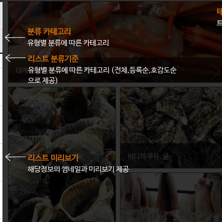
분류 카테고리
유형별 분류에 따른 카테고리
리스트 분류기준
유형별 분류에 따른 카테고리 (전체,등록순,호감도순
대게 중의 대게, 구룡포 대게
으로 제공)
경상북도 포항시
대게 하면 포항의 구룡포를 빼 놓을 수 없다. 구룡포에서 즐기는 대게의 맛을 기억하
고 있는 트래블피플이라면 사진을 보자마자 군침부터 삼켰을 것.
바다의 우유, 굴
리스트 미리보기
해당정보의 썸네일과 미리보기 제공
경상남도 거제시
거제에서 생산되는 굴은 청정 굴로서
엄격한 심사를 거쳐 세계각지로 수출
된다.