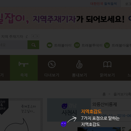
대한민국
들썩들썩
로그
지역 주재기자
쇼 미 더 트래블아이
봄꽃
벚꽃명소
봄철 별미
트래블아이
트래블투데이
트래블아울
홈
>
즐겨보기(축
와룡산비룡제
경남
지역호감도
사천시
2016-06-11 ~ 2016-0
7가지 표정으로 말하는
지역호감도