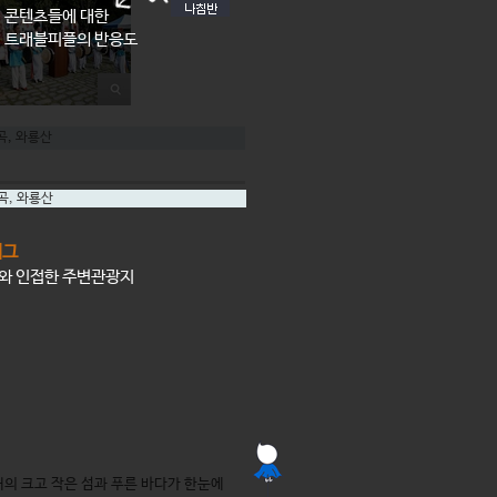
콘텐츠들에 대한
트래블피플의 반응도
곡
,
와룡산
곡
,
와룡산
태그
소와 인접한 주변관광지
의 크고 작은 섬과 푸른 바다가 한눈에 