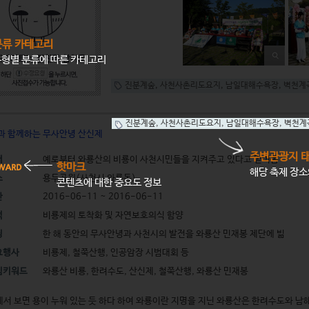
분류 카테고리
형별 분류에 따른 카테고리
진분계숲
,
사천사촌리도요지
,
남일대해수욕장
,
벽천계
진분계숲
,
사천사촌리도요지
,
남일대해수욕장
,
벽천계
쭉과 함께하는 무사안녕 산신제
주변관광지 
래
예로부터 와룡산의 비룡이 사천시민들을 지켜주고 있다고 믿어옴
핫마크
해당 축제 장
소
용두공원(사천시 와룡동)
콘텐츠에 대한 중요도 정보
간
2016-06-11 ~ 2016-06-11
적
비룡제의 토착화 및 자연보호의식 함양
징
한 해 동안의 무사안녕과 사천시의 발전을 와룡산 민재봉 제단에 빎
요행사
비룡제, 철쭉산행, 인공암장 시범대회 등
심키워드
와룡산 비룡, 한려수도, 산신제, 철쭉산행, 와룡산 민재봉
서 보면 용이 누워 있는 듯 하다 하여 와룡이란 지명을 지닌 와룡산은 한려수도와 남해