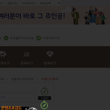
인
회원가입
마이페이지
.
렛
트래블DNA체크업
지역주재기자
제)
>
전통역사민속축제
>
와룡산비룡제
6-11
콘텐츠호감도