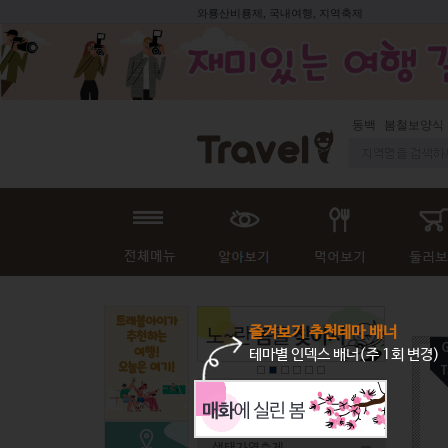
와룡산비룡제, 국내여행, 지역축제
동백
봄철보양식
즐겨보기 추천테마 배너
테마별 인덱스 배너(주 1회 변경)
전체