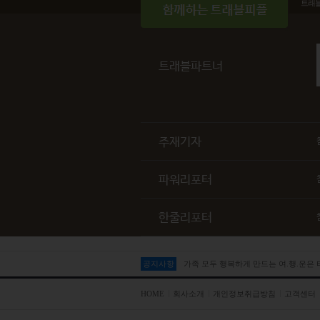
트래
트래블파트너
주재기자
파워리포터
한줄리포터
공지사항
가족 모두 행복하게 만드는 여.행.운은
HOME
회사소개
개인정보취급방침
고객센터