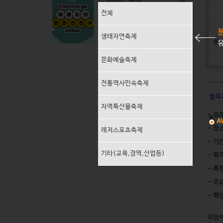
생태자연축제
전체
문화예술축제
생태자연축제
유
전통역사민속축제
문화예술축제
지역특산물축제
전통역사민속축제
레저스포츠축제
 철
자역특산물축제
- 유
기타(교육,경연,산업등)
- 장
레저스포츠축제
- 기
기타(교육,경역,산업등)
- 목
- 특
- 주
- 핵
하늘에