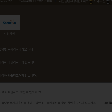
블피플이란?
트래블피플에게 주어지는 혜택
해당 콘텐츠에 대한 기여도
기사+사진
사천시청
참여한 주재기자가 없습니다.
참여한 파워리포터가 없습니다.
참여한 한줄리포터가 없습니다.
 타로로 확인하고, 포인트 받으세요!
플랫폼소개서
파트너쉽 가입안내
트래블피플 활동 참여
지자체 보도자료
트래