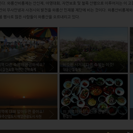
다. 와룡산비룡제는 산신제, 야영대회, 자연보호 및 철쭉 산행으로 이루어지는 이 고장
안의 무사안녕과 사천시의 발전을 와룡산 민재봉 제단에 비는 것이다. 와룡산비룡제와
봄 행사로 많은 사람들이 와룡산을 오르내리고 있다.
지역 다른 축제가 궁금하세요?
비슷한 시기의 다른 축제는 이것!
시 삼천포항 자연산 전어축제
대운산철쭉제
지역에 대해 알아두면 좋아요!
이 지역의 군침도는 추천별미
우주산업도시 해양관광도시 사천
한정식