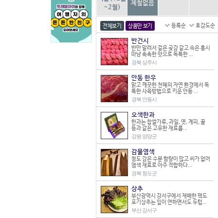
제철없음
~2월)
등록순
호감도순
전체보기
상품만 보기
반건시
반만 말려서 겉은 곶감 같고 속은 홍시
마냥 촉촉한 맛으로 독특한 ...
경북 상주시
안동 한우
맑고 깨끗한 천혜의 자연 환경에서 독
특한 사육방법으로 키운 안동 ...
경북 안동시
오색한과
한과는 찹쌀가루, 과일, 엿, 계피, 꿀
등과 같은 고유한 재료를...
강원 양양군
감물염색
청도 감은 수분 함량이 많고 씨가 없어
염색 재료로 아주 적합하다...
경북 청도군
상추
부산광역시 강서구에서 재배한 맥도
포기상추는 잎이 연하면서도 두텁...
부산 강서구