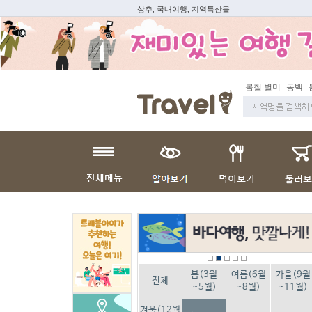
상추, 국내여행, 지역특산물
봄철 별미
동백
봄
봄(3월
여름(6월
가을(9월
전체
~5월)
~8월)
~11월)
겨울(12월