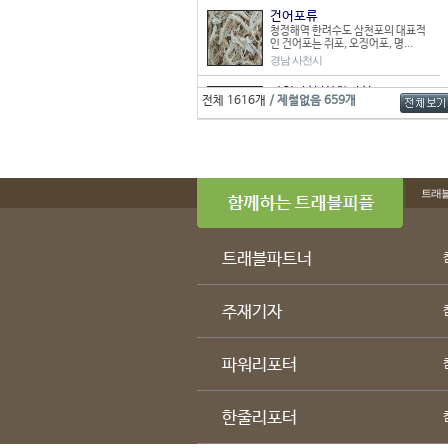
건어포류
청정해역 한려수도 삼천포의 대표적
인 건어포는 쥐포, 오징어포, 명...
경남 사천시
아위버섯/상황버섯
전체 1616개
/ 제철없음 659개
뜰아채 농업회사에 신품종으로 육성
재배하고 있는 아위버섯은 단맛이...
충남 천안시
함평천지 미니 단호박
함평군의 깨끗한 물과 맑은 공기 속에
트래
서 유기질 퇴비로 재배되는 함...
전남 함평군
방곡도예촌
트래블파트너
방곡도예촌은 17C 경부터 백자와 분
청자기를 생산한 조선시대 민수...
충북 단양군
주재기자
파워리포터
한줄리포터