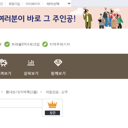
인
회원가입
마이페이지
.
렛
트래블DNA체크업
지역주재기자
>
뽐내보기(지역특산물)
>
제철없음 - 상추