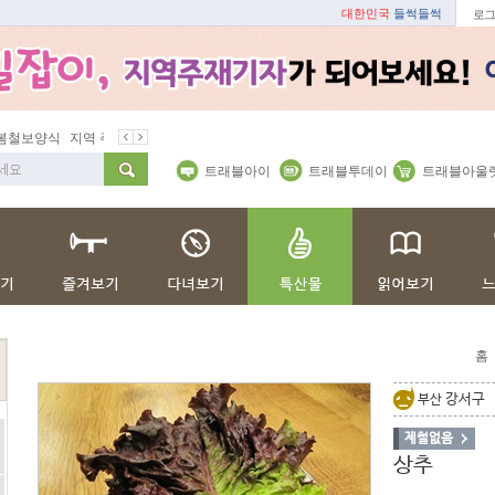
대한민국
들썩들썩
로그
철보양식
지역 주재기자
쇼 미 더 트래블아이
봄꽃
벚꽃명소
트래블아이
트래블투데이
트래블아울
홈
강서구
부산
제철없음
상추