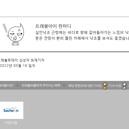
트래블아이 한마디
실안낙조 근방에는 바다로 향해 걸어들어가는 느낌의 낙조
분은 전망이 환히 뚫린 카페에서 낙조를 보셔도 좋겠습니
래블투데이 심성자 취재기자
2022년 05월 16 일자
블피플이란?
트래블피플에게 주어지는 혜택
해당 콘텐츠에 대한 기여도
기사+사진
사천시청