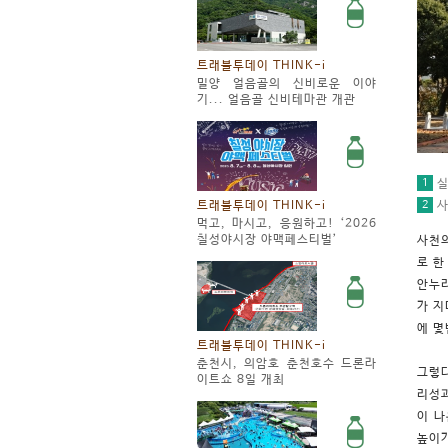
트래블투데이 THINK-i
밀양 얼음골의 신비로운 이야
기... 얼음골 신비테마관 개관
1
실
2
트래블투데이 THINK-i
사
먹고, 마시고, 응원하고! ‘2026
칠성야시장 야맥페스티벌’
사천의
로 한
안누리
가 지
에 몇
트래블투데이 THINK-i
춘천시, 의암호 춘천호수 드론라
그렇다
이트쇼 8일 개최
리성과
이 나
높이가