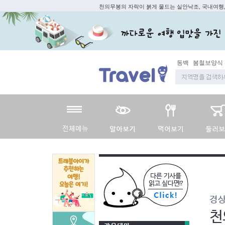
천의무봉의 자락이 붉게 물드는 실안낙조, 국내여행
동백
봄철보양식
경
천