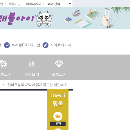
인
회원가입
마이페이지
.
렛
트래블DNA체크업
지역주재기자
>
천의무봉의 자락이 붉게 물드는 실안낙조