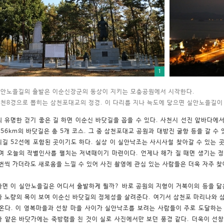
1
안노을길의 출발은 이순신장군의 동상이 지키는 모충공원에서 시작한다.
천8경으로 뽑히는 삼천포대교의 정경. 이 다리를 지나 늑도에 닿으면 실안노을길이
 유명한 걷기 좋은 길 하면 이순신 바닷길을 꼽을 수 있다. 사천시 선진 앞바다
 56km의 바닷길은 총 5개 코스. 그 중 삼천포대교 공원과 대방진 굴항 등을 갈 
길 52선에 포함된 곳이기도 하다. 실상 이 실안낙조는 사시사철 찾아갈 수 있는
며 오늘의 작별인사를 펼치는 저녁때이기 마련이다. 언제나 해가 질 때면 생기는 
번씩 가더라도 새로움을 느낄 수 있어 사진 촬영에 관심 있는 사람들은 더욱 자주 찾
면 이 실안노을길은 어디서 출발하게 될까? 바로 공원의 지형이 거북이의 등을 닮
 노량의 목이 보여 이순신 바닷길의 정체성을 살려준다. 여기서 삼천포 마리나와 
온다. 이 영복마을과 선창 마을 사이가 실안낙조를 보려는 사람들이 주로 도달하는
 얕은 바닷가에는 죽방렴을 친 것이 실로 사진에서만 보던 풍경 같다. 더욱이 선