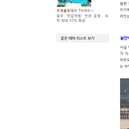
달한 
이기에
트래블투데이 THINK-i
충주 ‘반값여행’ 연장 운영...숙
려있는
박 최대 50% 환급
실안
사실 
가 지
아마도
는 바