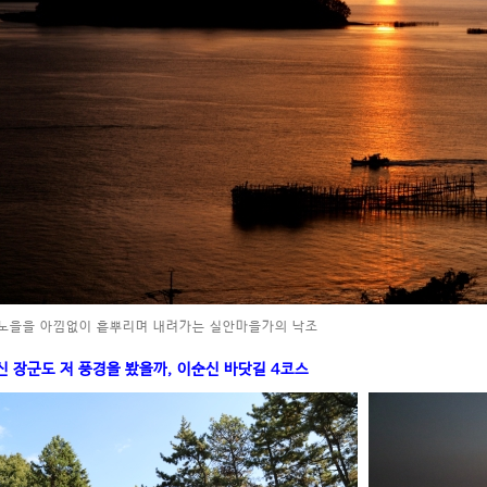
 노을을 아낌없이 흩뿌리며 내려가는 실안마을가의 낙조
신 장군도 저 풍경을 봤을까, 이순신 바닷길 4코스