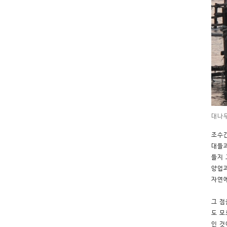
대나무
조수간
대들과
들지 
양업과
자연에
그 점
도 모
인 것