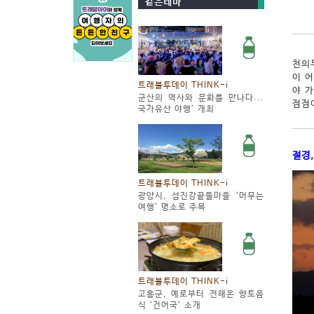
천의
이 
트래블투데이 THINK-i
야 
군산의 역사와 문화를 만나다...
점점
국가유산 야행’ 개최
절경
트래블투데이 THINK-i
광양시, 섬진강끝들마을 ‘머무는
여행’ 명소로 주목
트래블투데이 THINK-i
고흥군, 예로부터 전해온 향토음
식 ‘건어국’ 소개