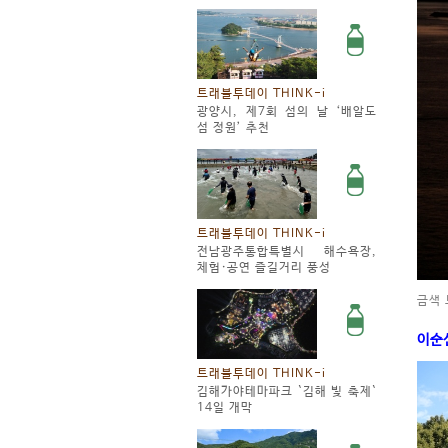
트래블투데이 THINK-i
광양시, 제7회 섬의 날 ‘배알도
섬 정원’ 추천
트래블투데이 THINK-i
전남광주통합특별시 해수욕장,
체험·공연 즐길거리 풍성
금색
이순
트래블투데이 THINK-i
김해가야테마파크 `김해 빛 축제`
14일 개막