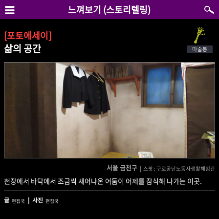
느껴보기 (스토리텔링)
[포토에세이]
삶의 공간
서울 금천구
| 스팟 : 구로공단노동자생활체험관
천장에서 바닥에서 조금씩 새어나온 어둠이 어제를 잠식해 나가는 이곳.
글
| 사진
편집국
편집국