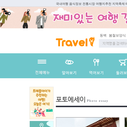
국내여행 음식정보 전통시장 여행지추천 지역축제
동백
봄철보양식
포토에세이
Photo essay