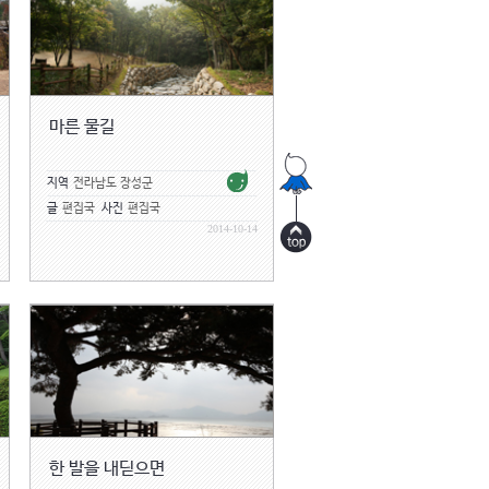
마른 물길
지역
전라남도 장성군
글
편집국
사진
편집국
2014-10-14
한 발을 내딛으면