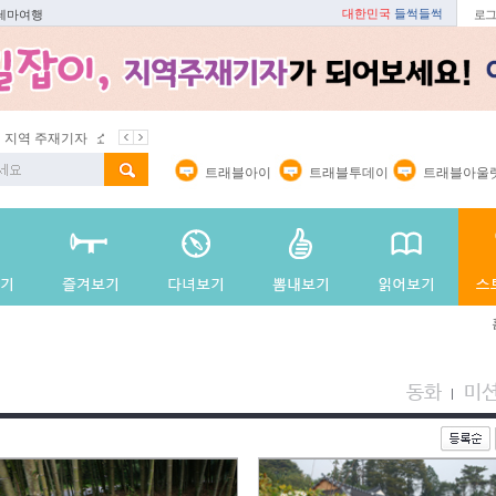
대한민국
들썩들썩
 테마여행
로그
지역 주재기자
쇼 미 더 트래블아이
봄꽃
벚꽃명소
봄철 별미
트래블아이
트래블투데이
트래블아울
동화
미