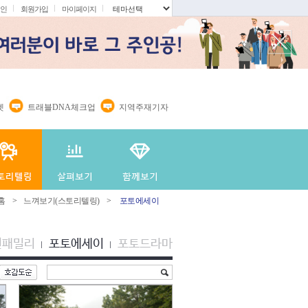
인
회원가입
마이페이지
.
렛
트래블DNA체크업
지역주재기자
홈
>
느껴보기(스토리텔링)
>
포토에세이
션패밀리
포토에세이
포토드라마