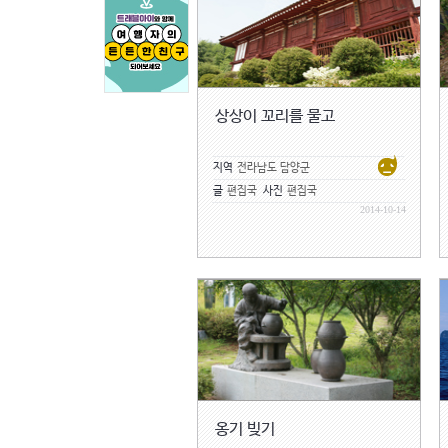
상상이 꼬리를 물고
지역
전라남도 담양군
글
편집국
사진
편집국
2014-10-14
옹기 빚기