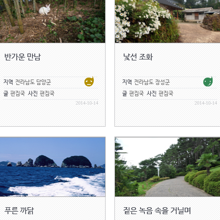
반가운 만남
낯선 조화
지역
전라남도 담양군
지역
전라남도 장성군
글
편집국
사진
편집국
글
편집국
사진
편집국
2014-10-14
2014-10-14
푸른 까닭
짙은 녹음 속을 거닐며