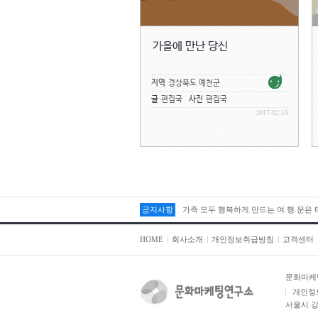
가을에 만난 당신
지역
경상북도 예천군
글
편집국
사진
편집국
2017-02-15
공지사항
가족 모두 행복하게 만드는 여.행.운은
HOME
회사소개
개인정보취급방침
고객센터
문화마케
개인정
서울시 강