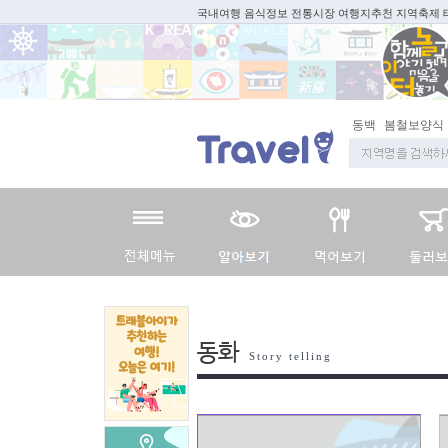
국내여행 음식정보 전통시장 여행지추천 지역축제
동백
봄철보양식
지
동화
Story telling