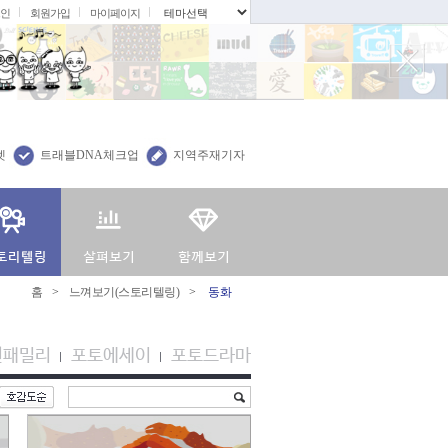
인
회원가입
마이페이지
.
렛
트래블DNA체크업
지역주재기자
홈
>
느껴보기(스토리텔링)
>
동화
션패밀리
포토에세이
포토드라마