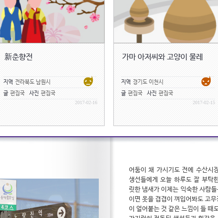
新춘향전
가마 아저씨와 고양이 물레
지역
전라북도 남원시
지역
경기도 이천시
글
편집국
사진
편집국
글
편집국
사진
편집국
2017-02-16
2017-02-15
어둠이 채 가시기도 전에 수산시장
생선들에게 오늘 하루도 잘 부탁한
릿한 냄새가 이제는 익숙한 사람들은
이면 옷을 겹겹이 껴입어봐도 고무
이 얼어붙는 것 같은 느낌이 들 때도