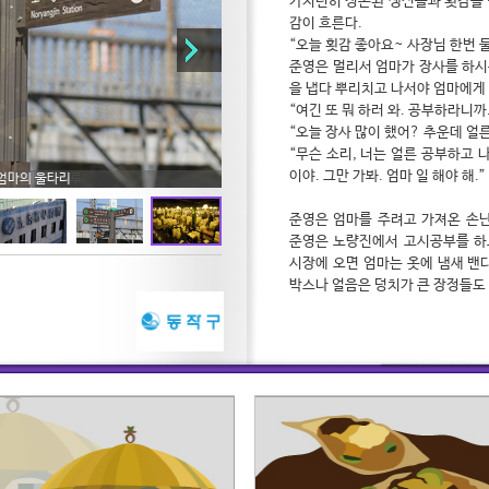
가지런히 정돈된 생선들과 횟감을 
감이 흐른다.
“오늘 횟감 좋아요~ 사장님 한번 
준영은 멀리서 엄마가 장사를 하시는
을 냅다 뿌리치고 나서야 엄마에게
“여긴 또 뭐 하러 와. 공부하라니까
“오늘 장사 많이 했어? 추운데 얼른
“무슨 소리, 너는 얼른 공부하고 
이야. 그만 가봐. 엄마 일 해야 해.”
 상인들의 하루.
엄마의 울타리
준영은 엄마를 주려고 가져온 손난
준영은 노량진에서 고시공부를 하고
시장에 오면 엄마는 옷에 냄새 밴
박스나 얼음은 덩치가 큰 장정들도
잘도 든다. 여자는 약하나 엄마는
다.
엄마가 내색은 안 해도 내가 수산
차 나랏일을 할 우리 아들이라고 
이따금씩 공부하는 것이 지겨워 ‘
다. 치열하게 공부하는 사람들과 더
지 엄마와 준영이 닮아있다고 생각
엄마에게 손난로를 건네주지 않은 