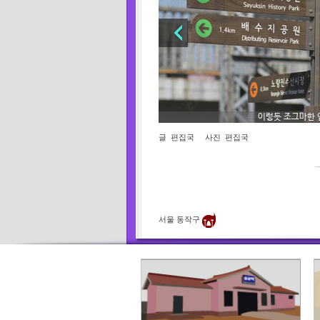
분주함 속에 시작되는
이렇듯 조그마한 
글
편집국
사진
편집국
이렇듯 조그마한 엄마의 울타리
분주함 속에 시작되는 상인들의 하루.
서울 동작구