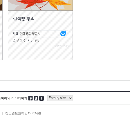
하고 기어코 일을 나가시겠다며 완고
수 없이 엄마를 모시고 시장으로 나갔
갈색빛 추억
.”
원 다녀오세요.”
만 오면 다 낫는다. 여기가 엄마한테는
지역
전라북도 정읍시
글
편집국
사진
편집국
손을 뿌리치지는 않으셨다. 오늘 하루
2017-02-15
방수 앞치마에 장화, 고무장갑까지 끼
 하도 많아 어떤 게 어떤 것인지 듣고
 싱싱한지 펄떡거리는 거 잡다가 손목
 키로에 얼마라고?”
골라 드릴 테니까 어서요.”
를 떴다. 엄마는 그 와중에도 손님에
준 생선이라며 쓸데없는 생색을 내셨
블아이와 이야기하기
이 맺힌 줄도 모른 채 생선 내장을 발
청소년보호책임자:박옥란
 지겹지도 않아?”
더니 아니 라고 짧게 대답하셨다.