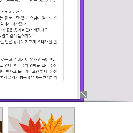
둘러보는 사람들 사이로 팽팽한 긴장
둘러보고 가셔.”
 걸 보고만 있다. 손님이 엄마의 손
 슬며시 다가갔다.
. 이 좋은 옷에 비린내 배겠다.”
 접고 같이 들어가자.”
나는 얼른 장사하고 그게 우리가 할 일
로를 채 건네지도 못하고 돌아섰다.
 있다. 이따금씩 엄마를 보러 수산
다며 한사코 돌아가라고만 한다. 생선
 혼자 옮기가 힘든데 엄마는 번쩍번쩍
 강하다는 말이 이런데서 나오는가 싶
시장에 가면 옆 상회 아주머니들께 장
소개했다.
노량진’을 벗어나고 싶다는 생각을 한
 치열하게 생선을 파는 사람들. 어쩐
했다.
것이 화근이었는지 엄마는 그날 심한