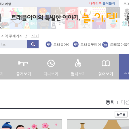
대한민국
들썩들썩
 테마여행
로그
역 주재기자
쇼 미 더 트래블아이
봄꽃
벚꽃명소
봄철 별미
트래블아이
트래블투데이
트래블아울
동화
미