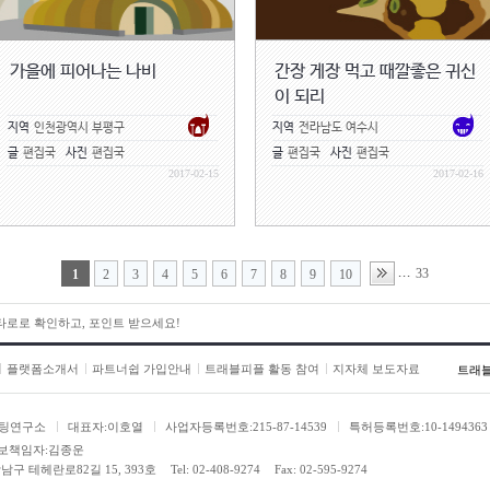
열감기에 걸리셨다. 그럼에도 불구
하게 고집을 부리시는 통에 하는 
다.
가을에 피어나는 나비
간장 게장 먹고 때깔좋은 귀신
“너는 이제 올라가봐. 들어오지 말고
이 되리
“오늘은 제가 도울게요. 엄마는 병
“병원은 무슨, 감기 가지고. 여기
지역
인천광역시 부평구
지역
전라남도 여수시
병원이다.”
글
편집국
사진
편집국
글
편집국
사진
편집국
말은 그렇게 해도 엄마는 내심 내 
2017-02-15
2017-02-16
는 공부 말고 엄마를 돕기로 하고 
며 생선들을 정리했다. 생선 종류가
본격적으로 장사를 시작했다.
“오늘 생선 정말 싱싱해요. 어찌나
33
...
1
2
3
4
5
6
7
8
9
10
부러질 뻔 했다니까요!”
“허허, 젊은 청년이 말도 잘하네.
“헤헤, 3만원만 주세요. 큰놈으로 
 타로로 확인하고, 포인트 받으세요!
준영이 손님을 끌어오면 엄마가 회
게 장차 나랏일을 할 사람이 골라
플랫폼소개서
파트너쉽 가입안내
트래블피플 활동 참여
지자체 보도자료
트래
다. 엄마는 빨간 코끝에 하얀 콧물
라냈다.
팅연구소
대표자:이호열
사업자등록번호:215-87-14539
특허등록번호:10-1494363
잠시 손님이 뜸했다.
보책임자:김종운
“엄마는 여기 이 냄새 그리고 생선
남구 테헤란로82길 15, 393호
Tel: 02-408-9274
Fax: 02-595-9274
엄마는 잠시 손난로를 만지작거리시