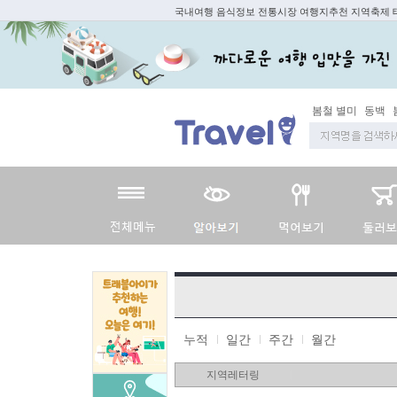
국내여행 음식정보 전통시장 여행지추천 지역축제
봄철 별미
동백
누적
일간
주간
월간
지역레터링