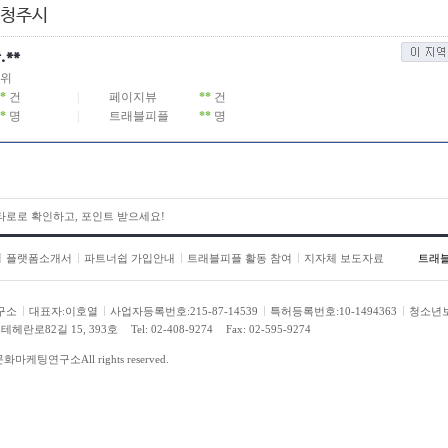
 청주시
*.**
위
*
건
|
페이지뷰
**
건
*
명
|
트래블피플
**
명
 타로로 확인하고, 포인트 받으세요!
플랫폼소개서
파트너쉽 가입안내
트래블피플 활동 참여
지자체 보도자료
트래
구소
대표자:이호열
사업자등록번호:215-87-14539
특허등록번호:10-1494363
청소년
헤란로82길 15, 393호
Tel: 02-408-9274
Fax: 02-595-9274
문화마케팅연구소
All rights reserved.