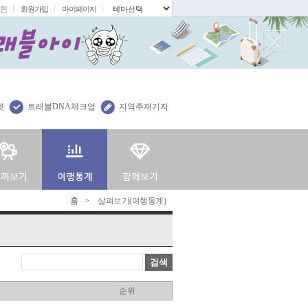
인
회원가입
마이페이지
.
렛
트래블DNA체크업
지역주재기자
홈
>
살펴보기(여행통계)
검색
순위