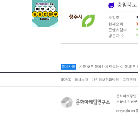
충청북도
호감도
현재순위
3
콘텐츠참여
*
방문자 수
*
공지사항
가족 모두 행복하게 만드는 여.행.운은
HOME
회사소개
개인정보취급방침
고객센터
문화마케팅연
서울시 강남구 테
copyright (c)