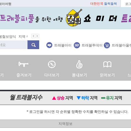
대한민국
들썩들썩
 테마여행
로그
봄철보양식
지역 주재기자
쇼 미 더 트래블아이
봄꽃
벚꽃명소
트래블아이
트래블투데이
트래블아울
월 트래블지수
상승
지역
하락
지역
유지
지역
* 로그인을 하시면 각 순위별 정확한 수치를 확인하실 수 있습니다.
지역정보