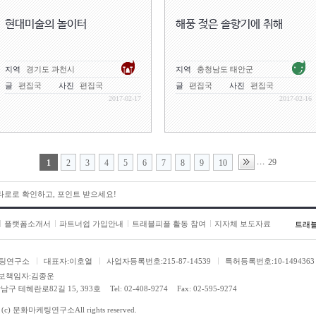
현대미술의 놀이터
해풍 젖은 솔향기에 취해
지역
경기도 과천시
지역
충청남도 태안군
글
편집국
사진
편집국
글
편집국
사진
편집국
2017-02-17
2017-02-16
29
...
1
2
3
4
5
6
7
8
9
10
 타로로 확인하고, 포인트 받으세요!
플랫폼소개서
파트너쉽 가입안내
트래블피플 활동 참여
지자체 보도자료
트래
팅연구소
대표자:이호열
사업자등록번호:215-87-14539
특허등록번호:10-1494363
보책임자:김종운
남구 테헤란로82길 15, 393호
Tel: 02-408-9274
Fax: 02-595-9274
 (c)
문화마케팅연구소
All rights reserved.