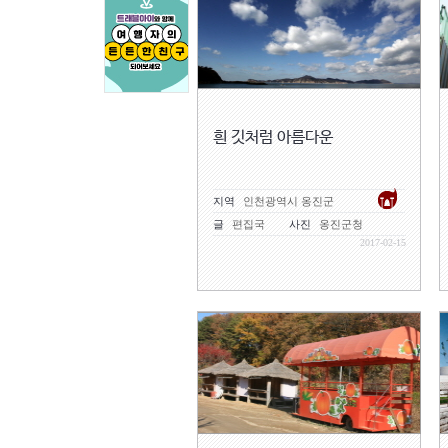
흰 깃처럼 아름다운
지역
인천광역시 옹진군
글
편집국
사진
옹진군청
2017-02-15