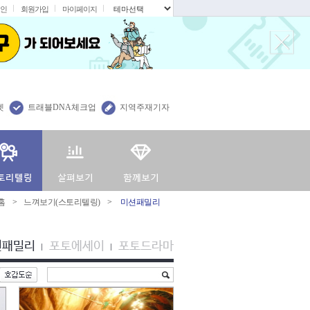
인
회원가입
마이페이지
.
렛
트래블DNA체크업
지역주재기자
홈
>
느껴보기(스토리텔링)
>
미션패밀리
션패밀리
포토에세이
포토드라마