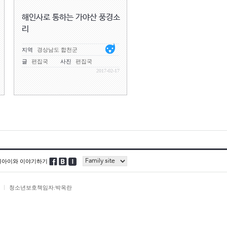
해인사로 통하는 가야산 풍경소
리
지역
경상남도 합천군
글
편집국
사진
편집국
2017-02-17
블아이와 이야기하기
청소년보호책임자:박옥란