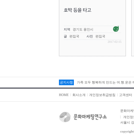
호박 등을 타고
지역
경기도 용인시
글
편집국
사진
편집국
2017-02-15
공지사항
가족 모두 행복하게 만드는 여.행.운은
HOME
회사소개
개인정보취급방침
고객센터
문화마케
개인정
서울시 강
copyright