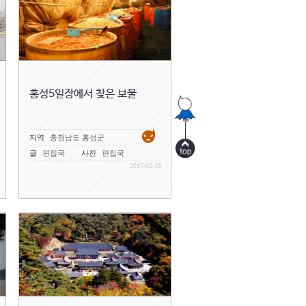
홍성5일장에서 찾은 보물
지역
충청남도 홍성군
글
편집국
사진
편집국
2017-02-16