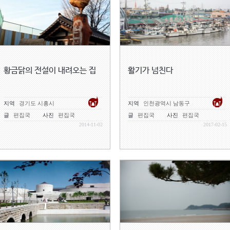
황금닭의 전설이 내려오는 집
활기가 넘친다
지역
경기도 시흥시
지역
인천광역시 남동구
글
편집국
사진
편집국
글
편집국
사진
편집국
2014-11-02
2017-02-15