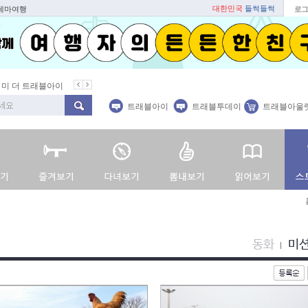
대한민국
들썩들썩
 테마여행
로그
 미 더 트래블아이
봄꽃
벚꽃명소
봄철 별미
동백
봄철보양식
트래블아이
트래블투데이
트래블아울
동화
미