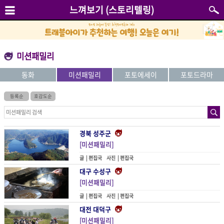
느껴보기 (스토리텔링)
미션패밀리
동화
미션패밀리
포토에세이
포토드라마
등록순
호감도순
경북 성주군
[미션패밀리]
태어남, 삶, 죽음을 이야기하다
글 |
편집국
사진 |
편집국
대구 수성구
[미션패밀리]
침이 꼴깍 넘어가는 거리
글 |
편집국
사진 |
편집국
대전 대덕구
[미션패밀리]
축제 속에 녹아들다