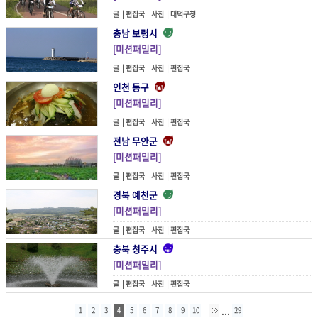
글 |
편집국
사진 |
대덕구청
충남 보령시
[미션패밀리]
추억만땅 서해바다 로맨스
글 |
편집국
사진 |
편집국
인천 동구
[미션패밀리]
추억 한 그릇
글 |
편집국
사진 |
편집국
전남 무안군
[미션패밀리]
초련한 백련의 아름다움
글 |
편집국
사진 |
편집국
경북 예천군
[미션패밀리]
청사초롱 금당실마을에서 보물찾기
글 |
편집국
사진 |
편집국
충북 청주시
[미션패밀리]
청남대 대통령길 곳곳에 새겨진 그들의 향수를 쫓다
글 |
편집국
사진 |
편집국
...
1
2
3
4
5
6
7
8
9
10
29