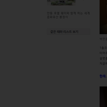
안동 로열 웨이와 함께 하는 세계
문화유산 봉정사
벽면
1층으
이어주
설명을
지금의
한옥