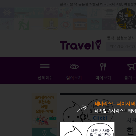
한옥마을 속 든든한 박물관 하나, 국내여행, 여행정
동백
봄철보양식
지
테마리스트 페이지 버
테마별 기사리스트 페이
서
한