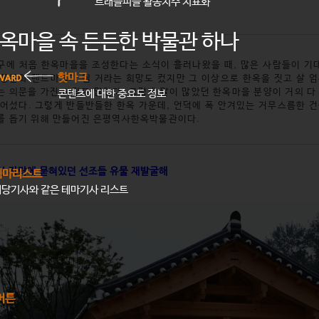
트래블피플 활동지수 지표화
옥마을 속 든든한 박물관 하나
구에 처음 한옥마을을 조성한다는 소식이 흘러나왔을 때, 많은 사람들이 기대
핫마크
전통문화 랜드마크가 될 거라는 희망도 컸지만 그 이상으로 한옥을 짓고 살 
는 의문을 가진 사람도 많았다. 그렇게 말이 많았던 한옥마을 분양이 거의 다
콘텐츠에 대한 중요도 정보
들어섰다. 그렇게 반들반들한 한옥 가운데, 언덕에 폭 안겨있는 거무스름한 
를 돕기 위해 만들어진 은평역사한옥박물관이다.
산 자락에 묻혀있던 선조들 유물 재발굴해
테마리스트
해당기사와 같은 테마기사 리스트
버튼