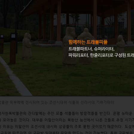
함께하는 트래블피플
트래블파트너, 슈퍼라이터,
파워리포터, 한줄리포터로 구성된 트
박물관 외부에에 전시되어 있는 조선시대의 석물과 신라시대 기와가마터.
역사한옥박물관의 잔디밭에는 주인 모를 석물들이 방문객들을 반긴다. 은평 뉴타운
 모아놓은 것이다. 대부분 이말산이라는 북한산 능선에서 나온 것들로 추정 시기
 이유는 이말산이 조선시대 내시와 상궁들이 주로 묻힌 곳이었기 때문이다. 도성에
 규칙에 따르자면 이 구파발 일대부터 무덤을 만드는 것이 가능했다. 특히 구파발은 