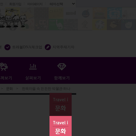
인
회원가입
마이페이지
.
렛
트래블DNA체크업
지역주재기자
>
문화
>
한옥마을 속 든든한 박물관 하나