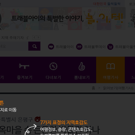
대한민국
들썩들썩
보
로그
역 주재기자
쇼 미 더 트래블아이
봄꽃
벚꽃명소
봄철 별미
트래블아이
트래블투데이
트래블아울
홈
>
읽어보기(여행기사)
튼
지로 이동
울특별시 은평구
7가지 표정의 지역호감도
옥마을 속 든든한 박물관 하나
여행정보, 총량, 콘텐츠호감도,