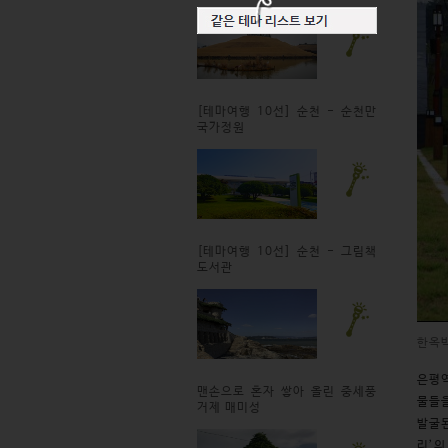
[테마여행 10선] 순천 - 순천만
국가정원
[테마여행 10선] 순천 - 그림책
도서관
한옥
은평
맨손으로 혼자 쌓아 올린 중세풍
물들을
거제 매미성
발굴된
리’의