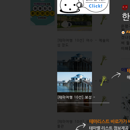
한
은평
른 
겠냐
[테마여행 10선] 여수 - 예술의
써 
섬 장도
이해
이말
[테마여행 10선] 보성 - 득량만
바다낚시공원
[테마여행 10선] 보성 -
테마리스트 바로가기 
[테마여행 10선] 광양 - 장도박
물관
테마별 리스트 정보제공