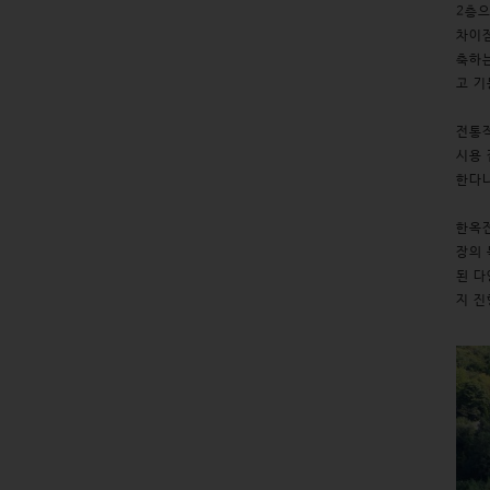
2층으
차이점
축하는
고 기
전통적
시용 
한다니
한옥전
장의 
된 다
지 