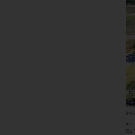
활발
보다 
있는 