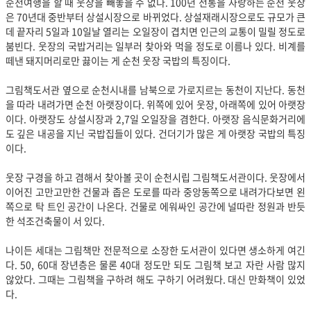
순천여행을 할 때 웃장을 빼놓을 수 없다. 100년 전통을 자랑하는 순천 웃장
은 70년대 중반부터 상설시장으로 바뀌었다. 상설재래시장으로도 규모가 큰
데 끝자리 5일과 10일날 열리는 오일장이 겹치면 인근의 교통이 밀릴 정도로
붐빈다. 웃장의 국밥거리는 일부러 찾아와 먹을 정도로 이름나 있다. 비계를
떼낸 돼지머리로만 끓이는 게 순천 웃장 국밥의 특징이다.
그림책도서관 옆으로 순천시내를 남북으로 가로지르는 동천이 지난다. 동천
을 따라 내려가면 순천 아랫장이다. 위쪽에 있어 웃장, 아래쪽에 있어 아랫장
이다. 아랫장도 상설시장과 2,7일 오일장을 겸한다. 아랫장 음식문화거리에
도 깊은 내공을 지닌 국밥집들이 있다. 건더기가 많은 게 아랫장 국밥의 특징
이다.
웃장 구경을 하고 겸해서 찾아볼 곳이 순천시립 그림책도서관이다. 웃장에서
이어진 고만고만한 건물과 좁은 도로를 따라 중앙동쪽으로 내려가다보면 왼
쪽으로 탁 트인 공간이 나온다. 건물로 에워싸인 공간에 널따란 정원과 반듯
한 석조건축물이 서 있다.
나이든 세대는 그림책만 전문적으로 소장한 도서관이 있다면 생소하게 여긴
다. 50, 60대 장년층은 물론 40대 정도만 되도 그림책 보고 자란 사람 많지
않았다. 그때는 그림책을 구하려 해도 구하기 어려웠다. 대신 만화책이 있었
다.