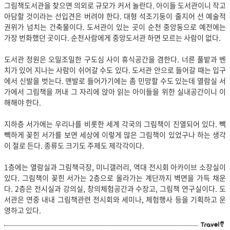
그림책도서관을 찾으면 의외로 규모가 커서 놀란다. 아이들 도서관이니 작고
아담할 것이라는 선입견은 버려야 한다. 대형 석조기둥이 줄지어 선 예술적
권위가 넘치는 건축물이다. 도서관이 있는 곳이 순천 중앙동으로 예전에는
가장 번화했던 곳이다. 순천사람에게 중앙도서관 하면 모르는 사람이 없다.
도서관 정원은 오밀조밀한 구도심 사이 휴식공간을 겸한다. 너른 풀밭과 벤
치가 있어 지나는 사람이 쉬어갈 수도 있다. 도서관 안으로 들어갈 때는 입구
에서 신발을 벗는다. 맨발로 들어가기에는 좀 민망할 수도 있는데 열람실 서
가에서 그림책을 꺼내 그 자리에 앉아 읽는 아이들을 위한 실내공간이니 이
해해야 한다.
지하층 서가에는 우리나를 비롯한 세계 각국의 그림책이 진열되어 있다. 빽
빽하게 꽂힌 서가를 보면 세상에 이렇게 많은 그림책이 있었구나 하는 생각
이 절로 든다. 종류도 크기도 주제도 제각각이다.
1층에는 열람실과 그림책극장, 미니갤러리, 역대 전시회 아카이브 소장실이
있다. 그림책이 꽂힌 서가는 2층으로 올라가는 계단까지 벽면을 가득 채운
다. 2층은 전시실과 강의실, 창의체험공간과 수장고, 그림책 연구실이다. 도
서관은 연중 내내 그림책관련 전시회와 세미나, 체험행사 등을 기획하고 운
영하고 있다.