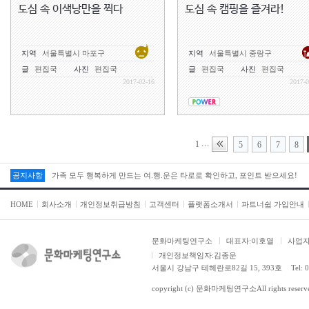
도심 속 이색낭만을 찍다
도심 속 캠핑을 즐겨라!
지역
서울특별시 마포구
지역
서울특별시 중랑구
글
편집국
사진
편집국
글
편집국
사진
편집국
2017-02-16
2017-0
1
...
5
6
7
8
공지사항
가족 모두 행복하게 만드는 여.행.운은 타로로 확인하고, 포인트 받으세요!
HOME
회사소개
개인정보취급방침
고객센터
플랫폼소개서
파트너쉽 가입안내
문화마케팅연구소
대표자:이호열
사업자등
개인정보책임자:김종운
서울시 강남구 테헤란로82길 15, 393호
Tel: 
copyright (c)
문화마케팅연구소
All rights reserv