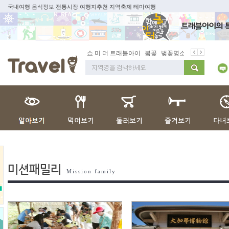
국내여행 음식정보 전통시장 여행지추천 지역축제 테마여행
쇼 미 더 트래블아이
봄꽃
벚꽃명소
봄철 별미
동백
봄
미션패밀리
Mission family