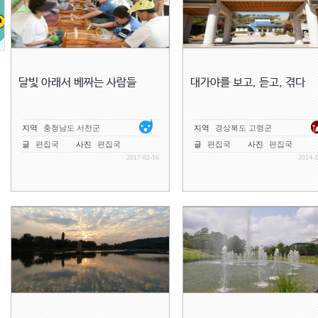
달빛 아래서 베짜는 사람들
대가야를 보고, 듣고, 겪다
지역
충청남도 서천군
지역
경상북도 고령군
글
편집국
사진
편집국
글
편집국
사진
편집국
2017-02-16
2014-1