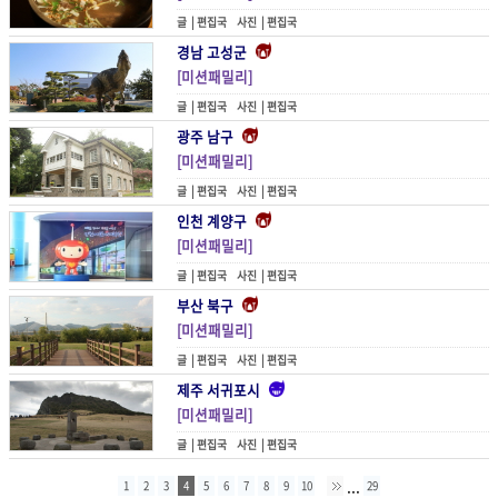
글 |
편집국
사진 |
편집국
경남 고성군
[미션패밀리]
공룡이 살았던 그곳
글 |
편집국
사진 |
편집국
광주 남구
[미션패밀리]
과거의 시점과 마주한 동네
글 |
편집국
사진 |
편집국
인천 계양구
[미션패밀리]
과학으로 키우는 꿈
글 |
편집국
사진 |
편집국
부산 북구
[미션패밀리]
그 풍경에 넋을 잃다
글 |
편집국
사진 |
편집국
제주 서귀포시
[미션패밀리]
그곳에 가기까지
글 |
편집국
사진 |
편집국
...
1
2
3
4
5
6
7
8
9
10
29