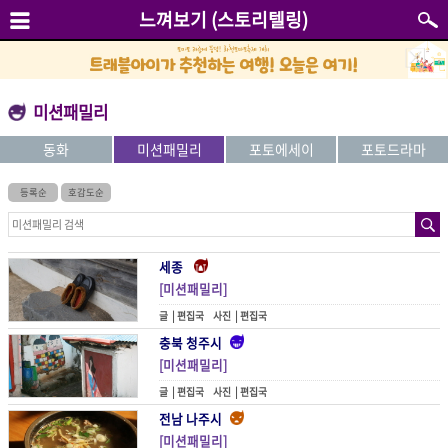
느껴보기 (스토리텔링)
미션패밀리
동화
미션패밀리
포토에세이
포토드라마
등록순
호감도순
세종
[미션패밀리]
고요히 다녀가다
글 |
편집국
사진 |
편집국
충북 청주시
[미션패밀리]
골목은 추억을 부르고
글 |
편집국
사진 |
편집국
전남 나주시
[미션패밀리]
곰탕의 품격